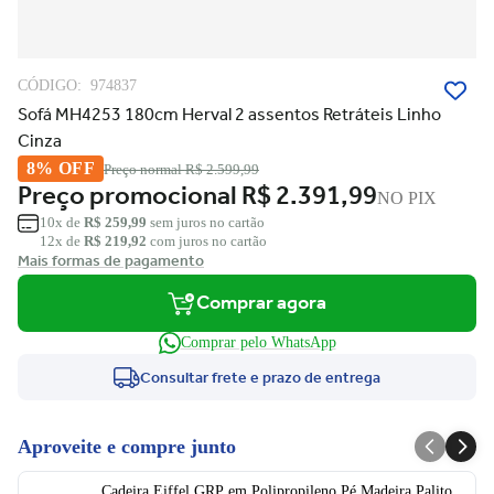
CÓDIGO:
974837
Sofá MH4253 180cm Herval 2 assentos Retráteis Linho
Cinza
8% OFF
Preço normal
R$ 2.599,99
Preço promocional
R$ 2.391,99
NO PIX
10x de
R$ 259,99
sem juros no cartão
12x de
R$ 219,92
com juros no cartão
Mais formas de pagamento
Comprar agora
Comprar pelo WhatsApp
Consultar frete e prazo de entrega
Aproveite e compre junto
Cadeira Eiffel GRP em Polipropileno Pé Madeira Palito