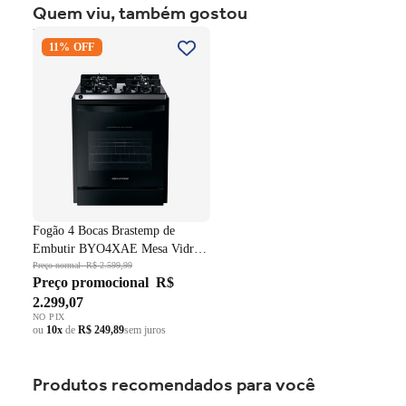
uma experiência agradável por muito mais tempo.
Quem viu, também gostou
Fogão 4 Bocas Brastemp de
11% OFF
Embutir BYO4XAE Mesa
Vidro Grade em Ferro
Fundido Dupla Chama Preto
Bivolt
Fogão 4 Bocas Brastemp de
Embutir BYO4XAE Mesa Vidro
Grade em Ferro Fundido Dupla
Preço normal
R$ 2.599,99
Preço promocional
R$
Chama Preto Bivolt
2.299,07
NO PIX
ou
10x
de
R$ 249,89
sem juros
Produtos recomendados para você