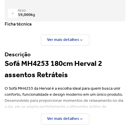
PESO
59,000
kg
Ficha técnica
Ver mais detalhes
Descrição
Sofá MH4253 180cm Herval 2
assentos Retráteis
O Sofá MH4253 da Herval é a escolha ideal para quem busca unir
conforto, funcionalidade e design moderno em um único produto.
Desenvolvido para proporcionar momentos de relaxamento no dia
a dia, ele se adapta perfeitamente a diferentes estilos de
ambientes, desde salas de estar até espaços mais compactos.
Ver mais detalhes
Seu sistema retrátil transforma a experiência de uso, permitindo
ajustar o assento conforme a necessidade — seja para sentar com