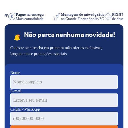
tsApp
Pague na entrega
Montagem de móvel grátis
PIX 8%
er
Mais comodidade
na Grande Florianópolis/SC
de desco
Não perca nenhuma novidade!
Cadastre-se e receba em primeira mão ofertas exclusivas,
lançamentos e promoções especiais
Nome
E-mail
Celular/WhatsApp