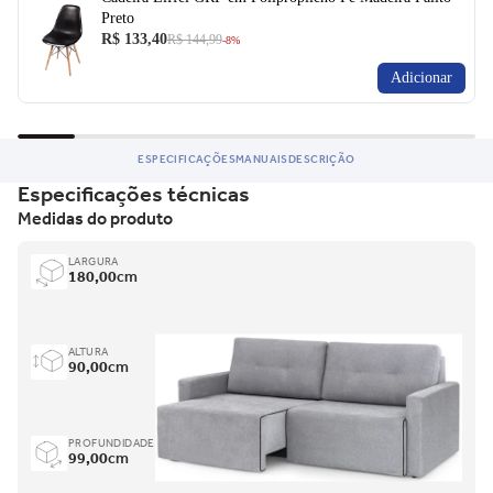
Preto
R$ 133,40
R$ 144,99
-8%
Adicionar
ESPECIFICAÇÕES
MANUAIS
DESCRIÇÃO
Especificações técnicas
Medidas do produto
LARGURA
180,00
cm
ALTURA
90,00
cm
PROFUNDIDADE
99,00
cm