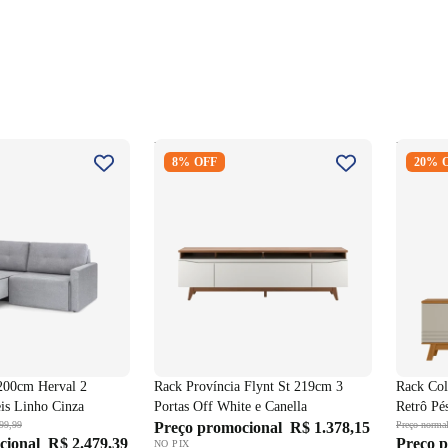
 200cm Herval 2
Rack Província Flynt St 219cm 3
Rack Co
8% OFF
20% 
áteis Linho Cinza
Portas Off White e Canella
Retrô P
White
00cm Herval 2
Rack Província Flynt St 219cm 3
Rack Col
eis Linho Cinza
Portas Off White e Canella
Retrô Pé
99,99
Preço promocional
R$ 1.378,15
Preço norma
cional
R$ 2.479,39
Preço 
NO PIX