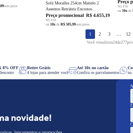
Preço 
Sofá Moralles 254cm Matielo 2
,09
sem juros
NO PIX
Assentos Retráteis Encostos
ou
10x
de
Reclináveis com Porta Copo Linho
Preço promocional
R$ 4.655,19
NO PIX
Cinza
ou
10x
de
R$ 505,99
sem juros
1
2
3
…
12
Você visualizou
24
de
277
pro
PIX 8% OFF
Retire Grátis
Até 10x no cartão
de desconto
4 lojas para atender você
Confira os parcelamentos
N
E
ma novidade!
C
lusivas, lançamentos e promoções