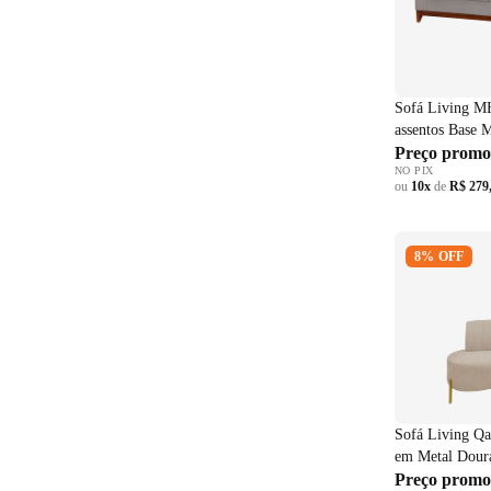
Sofá Living M
assentos Base 
Preço promo
NO PIX
ou
10x
de
R$ 279
Sofá Living 
8% OFF
Pés em Metal
Bege
Sofá Living Qa
em Metal Dour
Preço promo