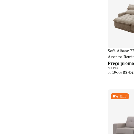
Sofá Albany 2
Assentos Retrá
Reclináveis Ve
Preço promo
NO PIX
ou
10x
de
R$ 452
Sofá Living
8% OFF
Herval 2 asse
Cinza Claro