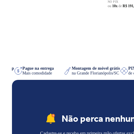
NO PIX
ou
10x
de
R$ 191
 WhatsApp
Pague na entrega
Montagem de móvel grátis
quiser
Mais comodidade
na Grande Florianópolis/SC
Não perca nenhu
Cadastre-se e receba em primeira mão ofertas exc