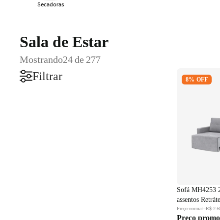
Secadoras
Sala de Estar
Mostrando
24 de 277
Sofá MH4253
Filtrar
8% OFF
assentos Retr
Sofá MH4253 2
assentos Retrát
Preço normal
R$ 2.6
Preço promo