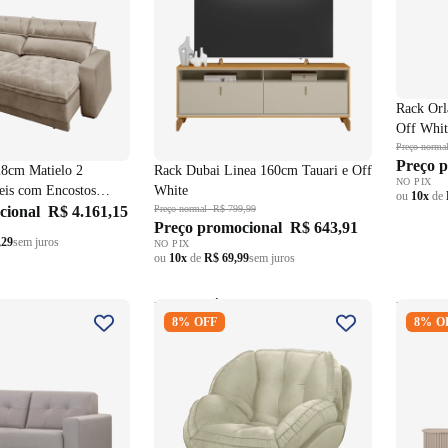
Rack Orlan
Off Whit
Preço norma
Preço 
28cm Matielo 2
Rack Dubai Linea 160cm Tauari e Off
NO PIX
teis com Encostos
White
ou
10x
de
ludo Castor
cional
R$ 4.161,15
Preço normal
R$ 799,99
Preço promocional
R$ 643,91
,29
sem juros
NO PIX
ou
10x
de
R$ 69,99
sem juros
 MH4219 180cm
Poltrona Évora 94cm Konfort Pé
Rack A
8% OFF
8% O
ntos Base Madeira
Giratório em Madeira Castanho
Móveis 
Veludo Areia