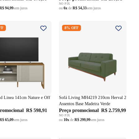
NO PIX
R$ 94,99
sem juros
ou
6x
de
R$ 54,33
sem juros
ld Linea 141cm Nature e
Sofá Living MH4219 210cm
FF
8% OFF
te
Herval 2 Assentos Base Madeira
Verde
d Linea 141cm Nature e Off
Sofá Living MH4219 210cm Herval 2
Assentos Base Madeira Verde
promocional
R$ 598,91
Preço promocional
R$ 2.759,99
NO PIX
R$ 65,09
sem juros
ou
10x
de
R$ 299,99
sem juros