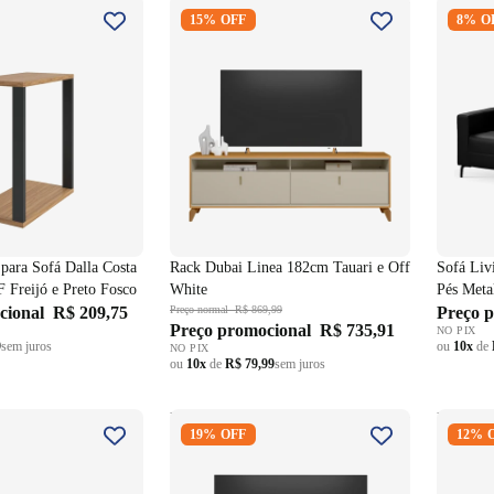
o para Sofá Dalla
Rack Dubai Linea 182cm Tauari e
Sofá Li
15% OFF
8% O
0% MDF Freijó e
Off White
Konfort
Preto
para Sofá Dalla Costa
Rack Dubai Linea 182cm Tauari e Off
Sofá Liv
Freijó e Preto Fosco
White
Pés Meta
cional
R$ 209,75
Preço normal
R$ 869,99
Preço 
Preço promocional
R$ 735,91
NO PIX
9
sem juros
ou
10x
de
NO PIX
ou
10x
de
R$ 79,99
sem juros
228cm Matielo 2
Rack Dubai Linea 160cm Tauari e
Rack Or
19% OFF
12% 
áteis com Encostos
Off White
Tauari 
eludo Castor