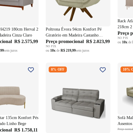
Rack At
218cm 2 
H4219 180cm Herval 2
Poltrona Évora 94cm Konfort Pé
Preço 
Madeira Cinza Claro
Giratório em Madeira Castanho
NO PIX
cional
R$ 2.575,99
Veludo Areia
Preço promocional
R$ 2.023,99
ou
10x
de
NO PIX
,99
sem juros
ou
10x
de
R$ 219,99
sem juros
Qatar 135cm Konfort
Sofá Moralles 254cm Matielo 2
Sofá Ma
8% OFF
10% 
 Dourado Linho
Assentos Retráteis Encostos
Assento
Reclináveis com Porta Copo
Recliná
Linho Cinza
tar 135cm Konfort Pés
Sofá Mal
ado Linho Bege
Assentos 
cional
R$ 1.758,11
Reclináv
Preço norma