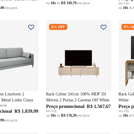
ou
10x
de
R$ 149,79
sem juros
NO PIX
,49
sem juros
ou
10x
de
0cm Linoforte 2
Rack Celine 241cm 100% MDF
Rack Go
8% OFF
8% O
em Metal Linho
DJ Móveis 2 Portas 2 Gavetas Off
Off Whi
White
m Linoforte 2
Rack Celine 241cm 100% MDF DJ
Rack Gol
 Metal Linho Cinza
Móveis 2 Portas 2 Gavetas Off White
White
99,99
Preço promocional
R$ 1.567,67
Preço 
cional
R$ 1.839,99
NO PIX
NO PIX
ou
10x
de
R$ 170,39
sem juros
ou
10x
de
,99
sem juros