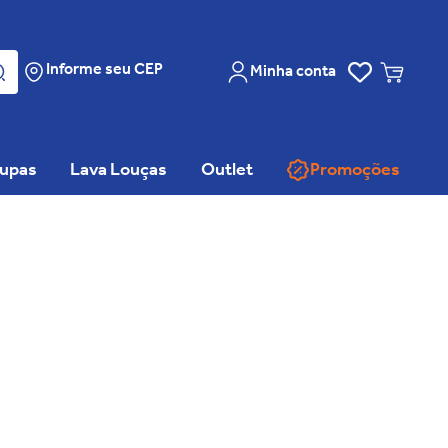
Informe seu CEP
Minha conta
oupas
Lava Louças
Outlet
Promoções