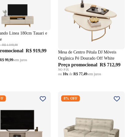
do Linea 180cm Tauari e
e
l
R$ 1.049,99
promocional
R$ 919,99
Mesa de Centro Pétala DJ Móveis
Orgânica Pé Dourado Off White
R$ 99,99
sem juros
Preço promocional
R$ 712,99
NO PIX
ou
10x
de
R$ 77,49
sem juros
tlas 100% MDF DJ
Sofá Moralles 274cm Matielo 2
FF
8% OFF
218cm 2 Portas Off White
Assentos Retráteis Encostos
Reclináveis com Porta Copos
Linho Bege