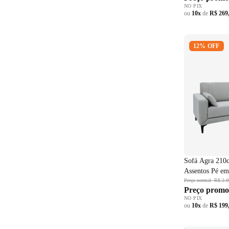
NO PIX
ou
10x
de
R$ 269
Sofá Agra 21
12% OFF
Assentos Pé 
Cinza
Sofá Agra 210c
Assentos Pé em
Preço normal
R$ 2.0
Preço promo
NO PIX
ou
10x
de
R$ 199