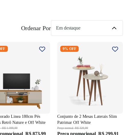
Ordenar Por
lorado Linea 180cm Pés
Conjunto de 2 Mesas Laterais
OFF
9% OFF
és Retrô Nature e Off
Slim Patrimar Off White
orado Linea 180cm Pés
Conjunto de 2 Mesas Laterais Slim
s Retrô Nature e Off White
Patrimar Off White
l
R$ 1.099,99
Preço normal
R$ 329,99
promocional
R$ 873,99
Preço promocional
R$ 299,91