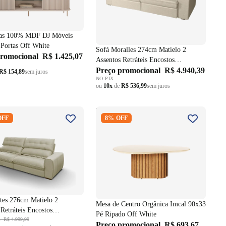
las 100% MDF DJ Móveis
Portas Off White
Sofá Moralles 274cm Matielo 2
promocional
R$ 1.425,07
Assentos Retráteis Encostos
Reclináveis com Porta Copos Linho
Preço promocional
R$ 4.940,39
R$ 154,89
sem juros
NO PIX
Bege
ou
10x
de
R$ 536,99
sem juros
ltes 276cm Matielo 2
Mesa de Centro Orgânica Imcal
OFF
8% OFF
s Retráteis Encostos
90x33 Pé Ripado Off White
veis Bege
tes 276cm Matielo 2
Mesa de Centro Orgânica Imcal 90x33
Retráteis Encostos
Pé Ripado Off White
eis Bege
l
R$ 4.999,99
Preço promocional
R$ 693,67