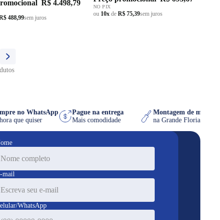
promocional
R$ 4.498,79
NO PIX
ou
10x
de
R$ 75,39
sem juros
R$ 488,99
sem juros
dutos
Compre no WhatsApp
Pague na entrega
Montagem de móvel
na hora que quiser
Mais comodidade
na Grande Florianóp
ome
-mail
elular/WhatsApp