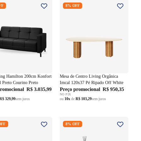
ving Hamilton 200cm
Mesa de Centro Living Orgânica
FF
8% OFF
 Pés Metal Preto Courino
Imcal 120x37 Pé Ripado Off
White
ing Hamilton 200cm Konfort
Mesa de Centro Living Orgânica
l Preto Courino Preto
Imcal 120x37 Pé Ripado Off White
promocional
R$ 3.035,99
Preço promocional
R$ 950,35
NO PIX
R$ 329,99
sem juros
ou
10x
de
R$ 103,29
sem juros
lando Linea 180cm
Mesa de Centro Pétala DJ Móveis
OFF
8% OFF
e Off White
Orgânica Pé Dourado Off White