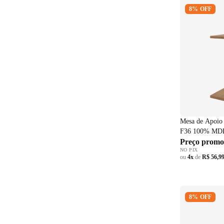
Mesa de Apoi
8% OFF
Costa F36 10
Preto Fosco
Mesa de Apoio 
F36 100% MDF 
Preço promo
NO PIX
ou
4x
de
R$ 56,9
Sofá Albany 
8% OFF
Assentos Retr
Reclináveis V