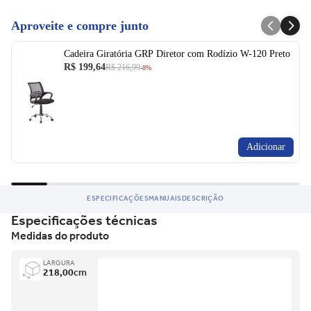
Aproveite e compre junto
Cadeira Giratória GRP Diretor com Rodízio W-120 Preto
R$ 199,64
R$ 216,99
-8%
Adicionar
ESPECIFICAÇÕES
MANUAIS
DESCRIÇÃO
Especificações técnicas
Medidas do produto
LARGURA
218,00
cm