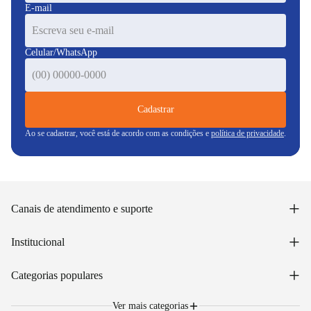
E-mail
Celular/WhatsApp
Cadastrar
Ao se cadastrar, você está de acordo com as condições e
política de privacidade
.
+
Canais de atendimento e suporte
Acessar minha conta
+
Institucional
Acompanhar pedido
WhatsApp: (48) 99653-5566
Sobre nós
+
Email: sac@lojasunilar.com.br
Categorias populares
Política de entregas
Nossas lojas
Troca e devolução
Móveis
Portal de Vagas
Ver mais categorias