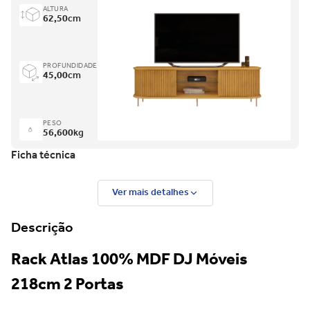
ALTURA
62,50
cm
PROFUNDIDADE
45,00
cm
PESO
56,600
kg
Ficha técnica
Ver mais detalhes
Descrição
Rack Atlas 100% MDF DJ Móveis
218cm 2 Portas