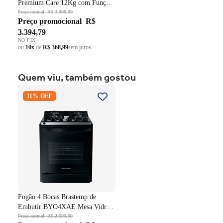
Premium Care 12Kg com Função
AutoSense SFP12 Branco 220V
Preço normal
R$ 3.998,99
Preço promocional
R$
3.394,79
NO PIX
ou
10x
de
R$ 368,99
sem juros
Quem viu, também gostou
Fogão 4 Bocas Brastemp de
11% OFF
Embutir BYO4XAE Mesa
Vidro Grade em Ferro
Fundido Dupla Chama Preto
Bivolt
Fogão 4 Bocas Brastemp de
Embutir BYO4XAE Mesa Vidro
Grade em Ferro Fundido Dupla
Preço normal
R$ 2.599,99