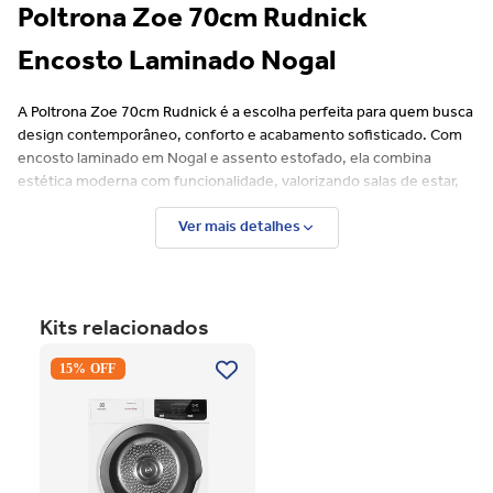
Poltrona Zoe 70cm Rudnick
Encosto Laminado Nogal
A Poltrona Zoe 70cm Rudnick é a escolha perfeita para quem busca
design contemporâneo, conforto e acabamento sofisticado. Com
encosto laminado em Nogal e assento estofado, ela combina
estética moderna com funcionalidade, valorizando salas de estar,
recepções, escritórios e ambientes corporativos.
Ver mais detalhes
Seu visual elegante harmoniza facilmente com diferentes estilos
de decoração, do moderno ao minimalista, oferecendo um toque
de aconchego e sofisticação ao ambiente.
Kits relacionados
Destaques do Produto
Secadora Piso Electrolux
15% OFF
Design moderno e elegante
Premium Care 12Kg com
Encosto laminado em madeira padrão Nogal
Função AutoSense SFP12
Assento estofado confortável
Branco 220V
Estrutura resistente e durável
Ideal para salas de estar, recepções e ambientes comerciais
Produto de alta qualidade Rudnick