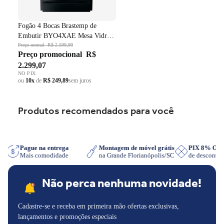
Fogão 4 Bocas Brastemp de
Embutir BYO4XAE Mesa Vidro
Grade em Ferro Fundido Dupla
Preço normal
R$ 2.599,99
Preço promocional
R$
Chama Preto Bivolt
2.299,07
NO PIX
ou
10x
de
R$ 249,89
sem juros
Produtos recomendados para você
App
Pague na entrega
Montagem de móvel grátis
PIX 8% O
Mais comodidade
na Grande Florianópolis/SC
de desconto
Não perca nenhuma novidade!
Cadastre-se e receba em primeira mão ofertas exclusivas,
lançamentos e promoções especiais