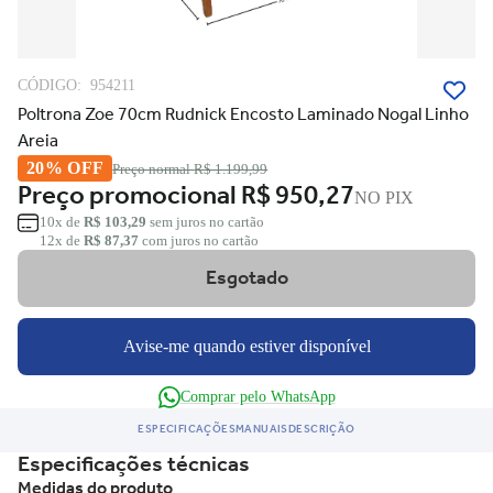
CÓDIGO:
954211
Poltrona Zoe 70cm Rudnick Encosto Laminado Nogal Linho
Areia
20% OFF
Preço normal
R$ 1.199,99
Preço promocional
R$ 950,27
NO PIX
10x de
R$ 103,29
sem juros no cartão
12x de
R$ 87,37
com juros no cartão
Esgotado
Avise-me quando estiver disponível
Comprar pelo WhatsApp
ESPECIFICAÇÕES
MANUAIS
DESCRIÇÃO
Especificações técnicas
Medidas do produto