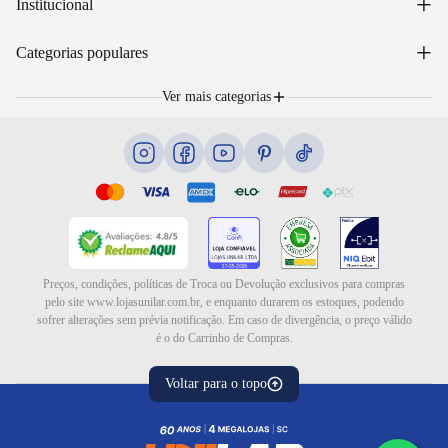
+
Institucional
Acompanhar pedido
WhatsApp: (48) 99653-5566
Sobre nós
+
Email: sac@lojasunilar.com.br
Categorias populares
Política de entregas
Nossas lojas
Troca e devolução
Móveis
Portal de Vagas
Ver mais categorias
Cama box e colchões
Blog
Eletrodomésticos
Eletroportáteis
Ar e ventilação
Preços, condições, políticas de Troca ou Devolução exclusivos para compras
pelo site www.lojasunilar.com.br, e enquanto durarem os estoques, podendo
sofrer alterações sem prévia notificação. Em caso de divergência, o preço válido
é o do Carrinho de Compras.
Voltar para o topo