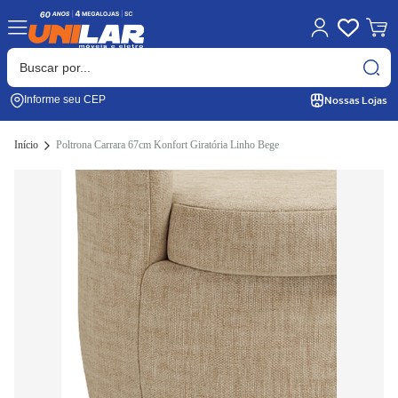
Nossas Lojas
Informe seu CEP
Início
Poltrona Carrara 67cm Konfort Giratória Linho Bege