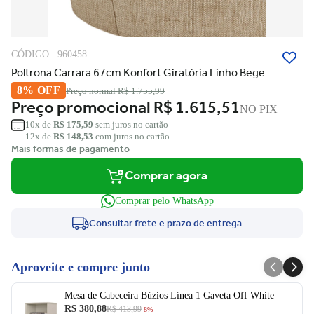
CÓDIGO:
960458
Poltrona Carrara 67cm Konfort Giratória Linho Bege
8% OFF
Preço normal
R$ 1.755,99
Preço promocional
R$ 1.615,51
NO PIX
10x de
R$ 175,59
sem juros no cartão
12x de
R$ 148,53
com juros no cartão
Mais formas de pagamento
Comprar agora
Comprar pelo WhatsApp
Consultar frete e prazo de entrega
Aproveite e compre junto
Mesa de Cabeceira Búzios Línea 1 Gaveta Off White
R$ 380,88
R$ 413,99
-8%