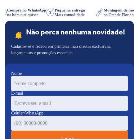
Compre no WhatsApp
Pague na entrega
Montagem de móve
s
na hora que quiser
Mais comodidade
na Grande Florianó
Não perca nenhuma novidade!
Cadastre-se e receba em primeira mão ofertas exclusivas,
lançamentos e promoções especiais
Nome
E-mail
Celular/WhatsApp
Cadastrar