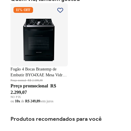
Fogão 4 Bocas Brastemp de
11% OFF
Embutir BYO4XAE Mesa
Vidro Grade em Ferro
Fundido Dupla Chama Preto
Bivolt
Fogão 4 Bocas Brastemp de
Embutir BYO4XAE Mesa Vidro
Grade em Ferro Fundido Dupla
Preço normal
R$ 2.599,99
Preço promocional
R$
Chama Preto Bivolt
2.299,07
NO PIX
ou
10x
de
R$ 249,89
sem juros
Produtos recomendados para você