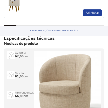
Adicionar
ESPECIFICAÇÕES
MANUAIS
DESCRIÇÃO
Especificações técnicas
Medidas do produto
LARGURA
67,00
cm
ALTURA
81,00
cm
PROFUNDIDADE
66,00
cm