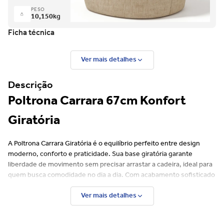
PESO
10,150
kg
Ficha técnica
Ver mais detalhes
Descrição
Poltrona Carrara 67cm Konfort
Giratória
A Poltrona Carrara Giratória é o equilíbrio perfeito entre design
moderno, conforto e praticidade. Sua base giratória garante
liberdade de movimento sem precisar arrastar a cadeira, ideal para
quem busca comodidade no dia a dia. Com acabamento sofisticado
e estrutura resistente, ela é a escolha certa para salas de estar,
Ver mais detalhes
escritórios ou ambientes de leitura.
Características: