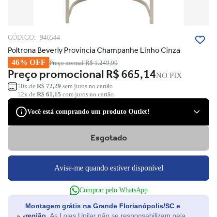
CÓDIGO:
946544
Poltrona Beverly Província Champanhe Linho Cinza
46% OFF
Preço normal
R$ 1.249,99
Preço promocional
R$ 665,14
NO PIX
10x de
R$ 72,29
sem juros no cartão
12x de
R$ 61,15
com juros no cartão
Você está comprando um produto Outlet!
Esgotado
São produtos com desconto de várias marcas, que podem apresentar
pequenas avarias estéticas, como pequenos riscos e amassados, que
tiveram suas embalagens danificadas, ou serem apenas ponta de
estoque, não tendo nenhum dano.
Avise-me quando estiver disponível
Você tem direito à garantia?
Comprar pelo WhatsApp
Claro! Você terá a garantia legal e de fábrica para defeitos de
fabricação.
Montagem grátis na Grande Florianópolis/SC e
região.
As Lojas Unilar não se responsabilizam pela