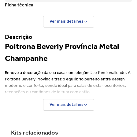
Ficha técnica
Ver mais detalhes
Descrição
Poltrona Beverly Província Metal
Champanhe
Renove a decoração da sua casa com elegância e funcionalidade. A
Poltrona Beverly Província traz o equilíbrio perfeito entre design
moderno e conforto, sendo ideal para salas de estar, escritórios,
recepções ou cantinhos de leitura com estilo.
Características:
Ver mais detalhes
Design contemporâneo e elegante, com linhas suaves e
proporções equilibradas
Base resistente em aço carbono com pintura eletrostática na
Kits relacionados
cor champanhe
Conforto superior: encosto com espuma D20 e assento com