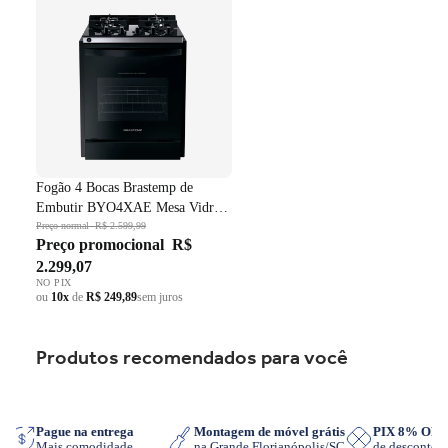
Vidro Grade em Ferro
Fundido Dupla Chama Preto
Bivolt
Fogão 4 Bocas Brastemp de
Embutir BYO4XAE Mesa Vidro
Grade em Ferro Fundido Dupla
Preço normal
R$ 2.599,99
Preço promocional
R$
Chama Preto Bivolt
2.299,07
NO PIX
ou
10x
de
R$ 249,89
sem juros
Produtos recomendados para você
App
Pague na entrega
Montagem de móvel grátis
PIX 8% OF
Mais comodidade
na Grande Florianópolis/SC
de desconto