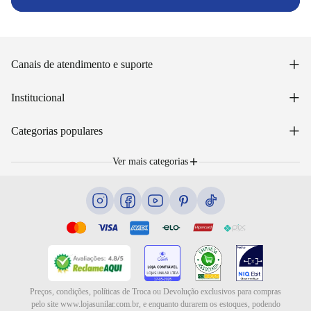
+
Canais de atendimento e suporte
Acessar minha conta
+
Institucional
Acompanhar pedido
WhatsApp: (48) 99653-5566
Sobre nós
+
Email: sac@lojasunilar.com.br
Categorias populares
Política de entregas
Nossas lojas
Troca e devolução
Móveis
Portal de Vagas
Ver mais categorias
Cama box e colchões
Blog
Eletrodomésticos
Eletroportáteis
Ar e ventilação
Preços, condições, políticas de Troca ou Devolução exclusivos para compras
pelo site www.lojasunilar.com.br, e enquanto durarem os estoques, podendo