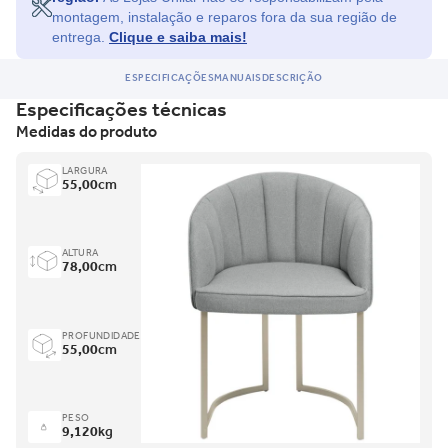
Ficou com dúvida e não quer perder a oportunidade?
montagem, instalação e reparos fora da sua região de
entrega.
Clique e saiba mais!
Entre em contato para saber mais do produto.
ESPECIFICAÇÕES
MANUAIS
DESCRIÇÃO
Especificações técnicas
Medidas do produto
LARGURA
55,00
cm
ALTURA
78,00
cm
PROFUNDIDADE
55,00
cm
PESO
9,120
kg