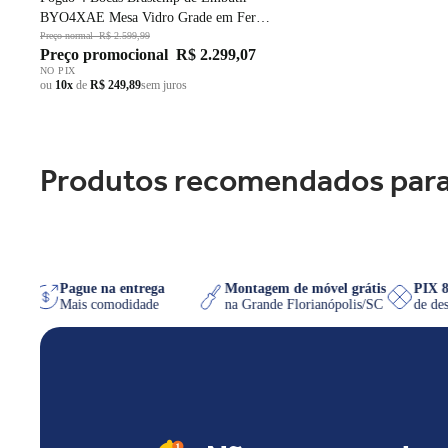
BYO4XAE Mesa Vidro Grade em Ferro
Fundido Dupla Chama Preto Bivolt
Preço normal
R$ 2.599,99
Preço promocional
R$ 2.299,07
NO PIX
ou
10x
de
R$ 249,89
sem juros
Produtos recomendados para
WhatsApp
Pague na entrega
Montagem de móvel grátis
P
uiser
Mais comodidade
na Grande Florianópolis/SC
d