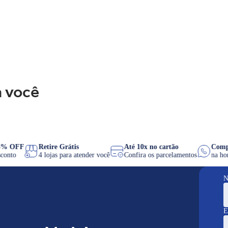
 você
IX 8% OFF
Retire Grátis
Até 10x no cartão
C
e desconto
4 lojas para atender você
Confira os parcelamentos
n
N
E