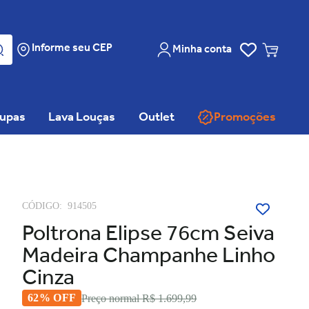
Informe seu CEP
Minha conta
oupas
Lava Louças
Outlet
Promoções
CÓDIGO:
914505
Poltrona Elipse 76cm Seiva
Madeira Champanhe Linho
Cinza
62% OFF
Preço normal
R$ 1.699,99