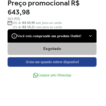
Preço promocional
R$
643,98
NO PIX
10x de
R$ 69,99
sem juros no cartão
12x de
R$ 59,21
com juros no cartão
Você está comprando um produto Outlet!
Esgotado
São produtos com desconto de várias marcas, que podem
apresentar pequenas avarias estéticas, como pequenos riscos
e amassados, que tiveram suas embalagens danificadas, ou
Avise-me quando estiver disponível
serem apenas ponta de estoque, não tendo nenhum dano.
Você tem direito à garantia?
Comprar pelo WhatsApp
Claro! Você terá a garantia legal e de fábrica para defeitos
de fabricação.
Ficou com dúvida e não quer perder a oportunidade?
Entre em contato para saber mais do produto.