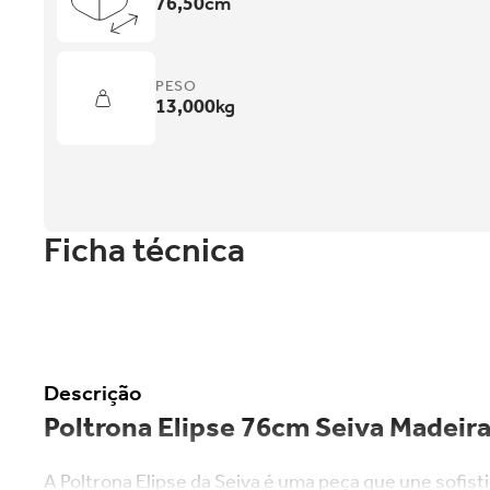
76,50
cm
PESO
13,000
kg
Ficha técnica
Descrição
Poltrona Elipse 76cm Seiva Madei
A Poltrona Elipse da Seiva é uma peça que une sofist