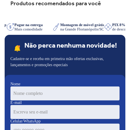
Produtos recomendados para você
sApp
Pague na entrega
Montagem de móvel grátis
PIX 8% 
r
Mais comodidade
na Grande Florianópolis/SC
de descon
Não perca nenhuma novidade!
Cadastre-se e receba em primeira mão ofertas exclusivas,
lançamentos e promoções especiais
Nome
E-mail
Celular/WhatsApp