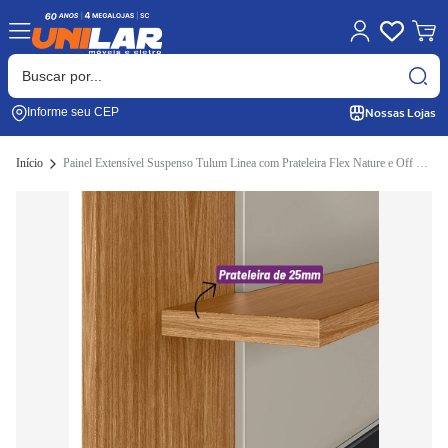
Nossas Lojas
Informe seu CEP
Início
Painel Extensível Suspenso Tulum Linea com Prateleira Flex Nature e Off White