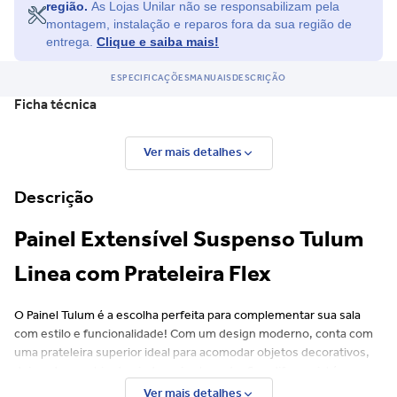
região.
As Lojas Unilar não se responsabilizam pela
Ficou com dúvida e não quer perder a oportunidade?
montagem, instalação e reparos fora da sua região de
entrega.
Clique e saiba mais!
Entre em contato para saber mais do produto.
ESPECIFICAÇÕES
MANUAIS
DESCRIÇÃO
Ficha técnica
Ver mais detalhes
Descrição
Painel Extensível Suspenso Tulum
Linea com Prateleira Flex
O Painel Tulum é a escolha perfeita para complementar sua sala
com estilo e funcionalidade! Com um design moderno, conta com
uma prateleira superior ideal para acomodar objetos decorativos,
deixando o ambiente ainda mais elegante. Seu diferencial é a
estrutura extensível, que permite a instalação em medidas de
Ver mais detalhes