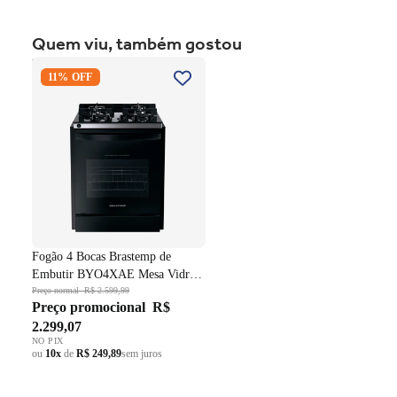
Quem viu, também gostou
Fogão 4 Bocas Brastemp de
11% OFF
Embutir BYO4XAE Mesa
Vidro Grade em Ferro
Fundido Dupla Chama Preto
Bivolt
Fogão 4 Bocas Brastemp de
Embutir BYO4XAE Mesa Vidro
Grade em Ferro Fundido Dupla
Preço normal
R$ 2.599,99
Preço promocional
R$
Chama Preto Bivolt
2.299,07
NO PIX
ou
10x
de
R$ 249,89
sem juros