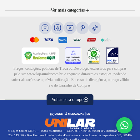
Nossas lojas
Troca e devolução
Móveis
Portal de Vagas
Ver mais categorias
Cama box e colchões
Blog
Eletrodomésticos
Eletroportáteis
Ar e ventilação
Preços, condições, políticas de Troca ou Devolução exclusivos para compras
pelo site www.lojasunilar.com.br, e enquanto durarem os estoques, podendo
sofrer alterações sem prévia notificação. Em caso de divergência, o preço válido
é o do Carrinho de Compras.
Voltar para o topo
© Lojas Unilar LTDA — Todos os direitos — CNPJ n. 07.804.877/0001-84/ Inscrição Estadual n.
255.119.364 - Rua Escrivão Alfredo Porto, 45 - Centro - Santo Amaro da Imperatriz - SC, 88140-
000 / sac@lojasunilar.com.br