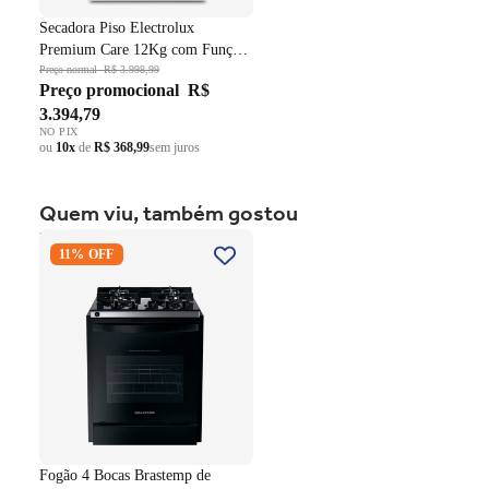
Secadora Piso Electrolux
Premium Care 12Kg com Função
AutoSense SFP12 Branco 220V
Preço normal
R$ 3.998,99
Preço promocional
R$
3.394,79
NO PIX
ou
10x
de
R$ 368,99
sem juros
Quem viu, também gostou
Fogão 4 Bocas Brastemp de
11% OFF
Embutir BYO4XAE Mesa
Vidro Grade em Ferro
Fundido Dupla Chama Preto
Bivolt
Fogão 4 Bocas Brastemp de