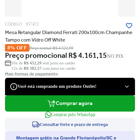
CÓDIGO:
957472
Mesa Retangular Diamond Ferrati 200x100cm Champanhe
Tampo com Vidro Off White
8% OFF
Preço normal
R$ 4.522,99
Preço promocional
R$ 4.161,15
NO PIX
10x de
R$ 452,29
sem juros no cartão
12x de
R$ 382,57
com juros no cartão
Mais formas de pagamento
Você está comprando um produto Outlet!
Comprar agora
São produtos com desconto de várias marcas, que podem apresentar
pequenas avarias estéticas, como pequenos riscos e amassados, que
Comprar pelo WhatsApp
tiveram suas embalagens danificadas, ou serem apenas ponta de
estoque, não tendo nenhum dano.
Consultar frete e prazo de entrega
Você tem direito à garantia?
Montagem grátis na Grande Florianópolis/SC e
Claro! Você terá a garantia legal e de fábrica para defeitos de