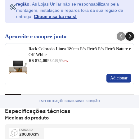
região.
As Lojas Unilar não se responsabilizam pela
fabricação.
montagem, instalação e reparos fora da sua região de
Ficou com dúvida e não quer perder a oportunidade?
entrega.
Clique e saiba mais!
Entre em contato para saber mais do produto.
Aproveite e compre junto
Rack Colorado Linea 180cm Pés Retrô Pés Retrô Nature e
Off White
R$ 874,00
R$ 949,99
-8%
Adicionar
ESPECIFICAÇÕES
MANUAIS
DESCRIÇÃO
Especificações técnicas
Medidas do produto
LARGURA
200,00
cm