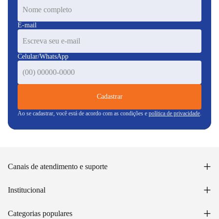
E-mail
Celular/WhatsApp
Cadastrar
Ao se cadastrar, você está de acordo com as condições e
política de privacidade
.
+
Canais de atendimento e suporte
Acessar minha conta
+
Institucional
Acompanhar pedido
WhatsApp: (48) 99653-5566
Sobre nós
+
Email: sac@lojasunilar.com.br
Categorias populares
Política de entregas