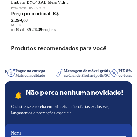
Embutir BYO4XAE Mesa Vidro
Grade em Ferro Fundido Dupla
Preço normal
R$ 2.599,99
Preço promocional
R$
Chama Preto Bivolt
2.299,07
NO PIX
ou
10x
de
R$ 249,89
sem juros
Produtos recomendados para você
tsApp
Pague na entrega
Montagem de móvel grátis
PIX 8% 
r
Mais comodidade
na Grande Florianópolis/SC
de descon
Não perca nenhuma novidade!
Cadastre-se e receba em primeira mão ofertas exclusivas,
lançamentos e promoções especiais
Nome