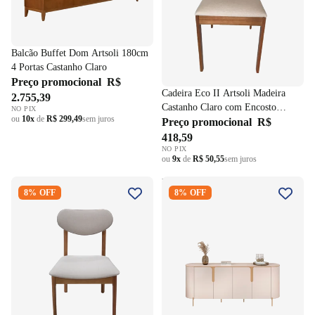
Balcão Buffet Dom Artsoli 180cm
4 Portas Castanho Claro
Preço promocional
R$
Cadeira Eco II Artsoli Madeira
2.755,39
Castanho Claro com Encosto
NO PIX
ou
10x
de
R$ 299,49
sem juros
Ripado Linho Bege
Preço promocional
R$
418,59
NO PIX
ou
9x
de
R$ 50,55
sem juros
Cadeira Catarina Seiva
Balcão Buffet Cleo DJ Móveis
8% OFF
8% OFF
Estofada Champagne Linho
196cm 4 Portas Off White
Bege