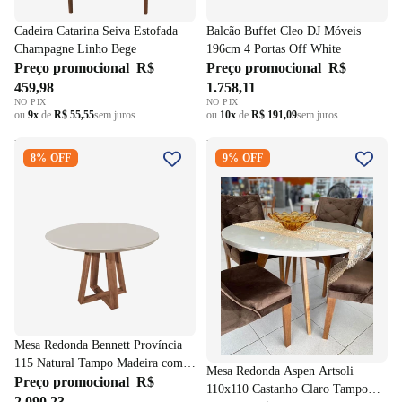
Cadeira Catarina Seiva Estofada
Balcão Buffet Cleo DJ Móveis
Champagne Linho Bege
196cm 4 Portas Off White
Preço promocional
R$
Preço promocional
R$
459,98
1.758,11
NO PIX
NO PIX
ou
9x
de
R$ 55,55
sem juros
ou
10x
de
R$ 191,09
sem juros
Mesa Redonda Bennett
Mesa Redonda Aspen Artsoli
8% OFF
9% OFF
Província 115 Natural Tampo
110x110 Castanho Claro
Madeira com Vidro Off White
Tampo Vidro Off White
Mesa Redonda Bennett Província
115 Natural Tampo Madeira com
Mesa Redonda Aspen Artsoli
Vidro Off White
Preço promocional
R$
110x110 Castanho Claro Tampo
2.090,23