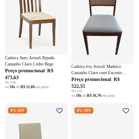
Cadeira Juno Artsoli Ripada
Castanho Claro Linho Bege
Cadeira Iris Artsoli Madeira
Preço promocional
R$
Castanho Claro com Encosto
475,63
Entrelaçado Linho Bege
Preço promocional
R$
NO PIX
522,55
ou
10x
de
R$ 51,69
sem juros
NO PIX
ou
10x
de
R$ 56,79
sem juros
Cadeira Lia Artsoli Castanho
Mesa Retangular Bennett
8% OFF
8% OFF
Claro Linho Bege
Província 115x90cm Natural
Tampo com Vidro Off White