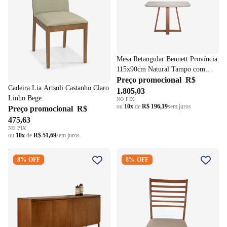
Mesa Retangular Bennett Província
115x90cm Natural Tampo com
Vidro Off White
Preço promocional
R$
Cadeira Lia Artsoli Castanho Claro
1.805,03
Linho Bege
NO PIX
ou
10x
de
R$ 196,19
sem juros
Preço promocional
R$
475,63
NO PIX
ou
10x
de
R$ 51,69
sem juros
Balcão Buffet Dom Artsoli
Cadeira Eco II Artsoli Madeira
8% OFF
8% OFF
180cm 4 Portas Castanho Claro
Castanho Claro com Encosto
Ripado Linho Bege