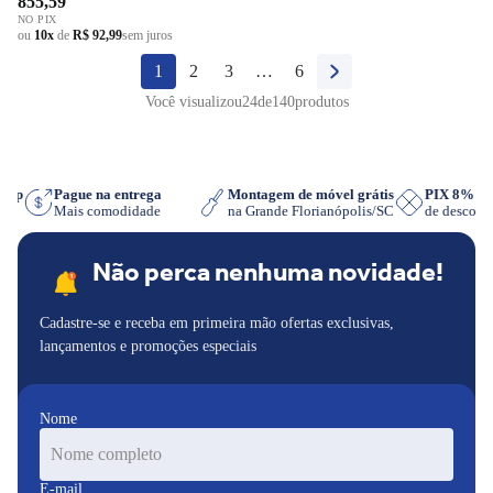
855,59
NO PIX
ou
10x
de
R$ 92,99
sem juros
1
2
3
…
6
Você visualizou
24
de
140
produtos
tsApp
Pague na entrega
Montagem de móvel grátis
PIX 8%
er
Mais comodidade
na Grande Florianópolis/SC
de desco
Não perca nenhuma novidade!
Cadastre-se e receba em primeira mão ofertas exclusivas,
lançamentos e promoções especiais
Nome
E-mail