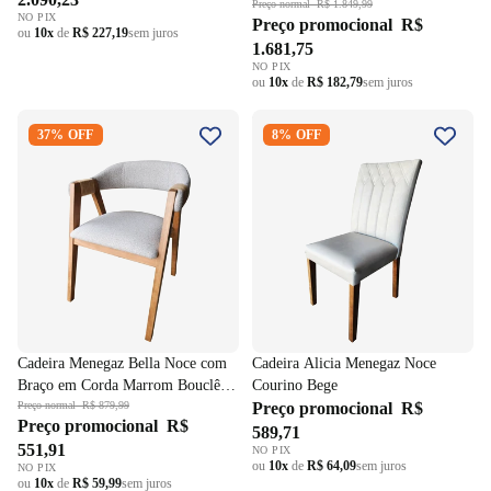
Vidro Off White
Preço normal
R$ 1.849,99
NO PIX
Preço promocional
R$
ou
10x
de
R$ 227,19
sem juros
1.681,75
NO PIX
ou
10x
de
R$ 182,79
sem juros
Cadeira Menegaz Bella Noce
Cadeira Alicia Menegaz Noce
37% OFF
8% OFF
com Braço em Corda Marrom
Courino Bege
Bouclê Cappucino
Cadeira Menegaz Bella Noce com
Cadeira Alicia Menegaz Noce
Braço em Corda Marrom Bouclê
Courino Bege
Cappucino
Preço normal
R$ 879,99
Preço promocional
R$
Preço promocional
R$
589,71
551,91
NO PIX
ou
10x
de
R$ 64,09
sem juros
NO PIX
ou
10x
de
R$ 59,99
sem juros