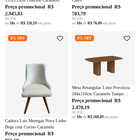
135x135cm Courino Caramelo
Claro
Tampo com Vidro Off White
Preço promocional
R$
Preço promocional
R$
2.945,83
703,79
NO PIX
NO PIX
ou
10x
de
R$ 320,19
sem juros
ou
10x
de
R$ 76,49
sem juros
Cadeira Lais Menegaz Noce
Mesa Retangular Lintz
8% OFF
8% OFF
Linho Bege com Corino
Província 184x110cm
Caramelo
Caramelo Tampo Canella
Mesa Retangular Lintz Província
184x110cm Caramelo Tampo
Canella
Preço promocional
R$
2.470,19
NO PIX
ou
10x
de
R$ 268,49
sem juros
Cadeira Lais Menegaz Noce Linho
Bege com Corino Caramelo
Preço promocional
R$