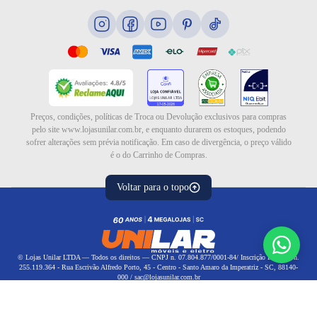
Eletrodomésticos
Eletroportáteis
Ar e ventilação
Preços, condições, políticas de Troca ou Devolução exclusivos para compras
pelo site www.lojasunilar.com.br, e enquanto durarem os estoques, podendo
sofrer alterações sem prévia notificação. Em caso de divergência, o preço válido
é o do Carrinho de Compras.
Voltar para o topo
© Lojas Unilar LTDA — Todos os direitos — CNPJ n. 07.804.877/0001-84/ Inscrição Estadual n.
255.119.364 - Rua Escrivão Alfredo Porto, 45 - Centro - Santo Amaro da Imperatriz - SC, 88140-
000 / sac@lojasunilar.com.br
Política de privacidade
|
Política de frete
Política de reembolso
Ordenar
Tecnologia
Desenvolvido por