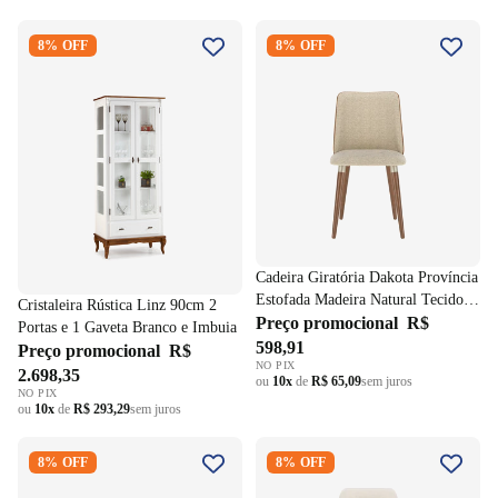
Cristaleira Rústica Linz 90cm 2
Cadeira Giratória Dakota
8% OFF
8% OFF
Portas e 1 Gaveta Branco e
Província Estofada Madeira
Imbuia
Natural Tecido Boucle
Caramelo
Cadeira Giratória Dakota Província
Estofada Madeira Natural Tecido
Cristaleira Rústica Linz 90cm 2
Boucle Caramelo
Preço promocional
R$
Portas e 1 Gaveta Branco e Imbuia
598,91
Preço promocional
R$
NO PIX
2.698,35
ou
10x
de
R$ 65,09
sem juros
NO PIX
ou
10x
de
R$ 293,29
sem juros
Cadeira Alba Província Natural
Cadeira Loren Província
8% OFF
8% OFF
Soft Palha Veludo Areia
Natural Linho Areia