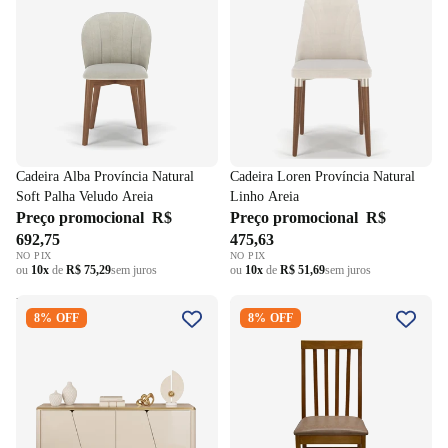
Cadeira Alba Província Natural
Cadeira Loren Província Natural
Soft Palha Veludo Areia
Linho Areia
Preço promocional
R$
Preço promocional
R$
692,75
475,63
NO PIX
NO PIX
ou
10x
de
R$ 75,29
sem juros
ou
10x
de
R$ 51,69
sem juros
Balcão Buffet Liara Dj Móveis
Cadeira Milena Matte Estofada
8% OFF
8% OFF
180cm 4 Portas Off White com
Madeira Mel Courino Marrom
Dourado
Claro