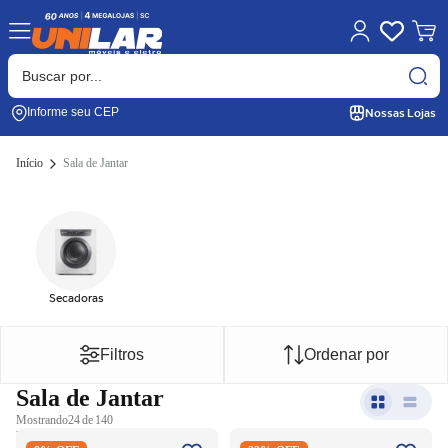
Nossas Lojas
Informe seu CEP
Início
Sala de Jantar
Secadoras
Filtros
Ordenar por
Sala de Jantar
Mostrando
24 de 140
Balcão Buffet Pulse Província
Cadeira Lucille Província