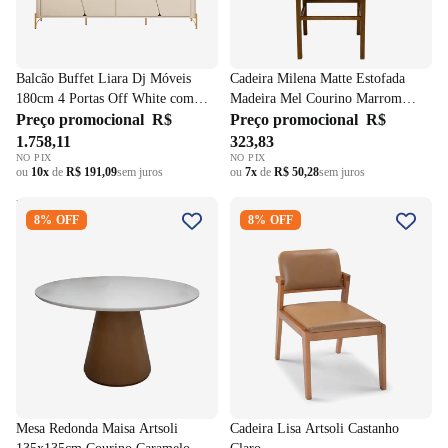
Balcão Buffet Liara Dj Móveis
Cadeira Milena Matte Estofada
180cm 4 Portas Off White com
Madeira Mel Courino Marrom
Dourado
Preço promocional
R$
Claro
Preço promocional
R$
1.758,11
323,83
NO PIX
NO PIX
ou
10x
de
R$ 191,09
sem juros
ou
7x
de
R$ 50,28
sem juros
Mesa Redonda Maisa Artsoli
Cadeira Lisa Artsoli Castanho
8% OFF
8% OFF
135x135cm Courino Caramelo
Claro
Tampo com Vidro Off White
Mesa Redonda Maisa Artsoli
Cadeira Lisa Artsoli Castanho