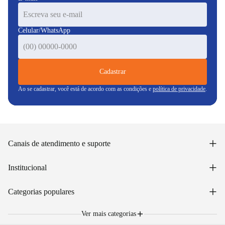
Celular/WhatsApp
Cadastrar
Ao se cadastrar, você está de acordo com as condições e
política de privacidade
.
+
Canais de atendimento e suporte
Acessar minha conta
+
Institucional
Acompanhar pedido
WhatsApp: (48) 99653-5566
Sobre nós
+
Email: sac@lojasunilar.com.br
Categorias populares
Política de entregas
Nossas lojas
Troca e devolução
Móveis
Portal de Vagas
Ver mais categorias
Cama box e colchões
Blog