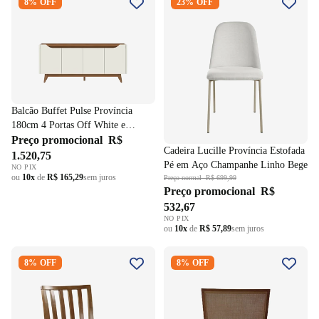
8% OFF
23% OFF
180cm 4 Portas Off White e
Estofada Pé em Aço
Canella
Champanhe Linho Bege
Balcão Buffet Pulse Província
180cm 4 Portas Off White e
Canella
Preço promocional
R$
Cadeira Lucille Província Estofada
1.520,75
Pé em Aço Champanhe Linho Bege
NO PIX
ou
10x
de
R$ 165,29
sem juros
Preço normal
R$ 699,99
Preço promocional
R$
532,67
NO PIX
ou
10x
de
R$ 57,89
sem juros
Cadeira Juno Artsoli Ripada
Cadeira Iris Artsoli Madeira
8% OFF
8% OFF
Castanho Claro Linho Bege
Castanho Claro com Encosto
Entrelaçado Linho Bege