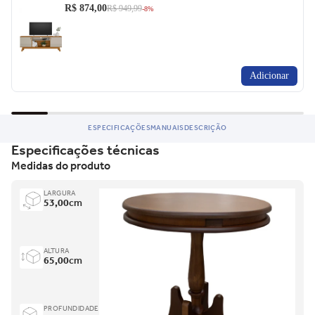
R$ 874,00
R$ 949,99
-8%
Adicionar
ESPECIFICAÇÕES
MANUAIS
DESCRIÇÃO
Especificações técnicas
Medidas do produto
LARGURA
53,00
cm
ALTURA
65,00
cm
PROFUNDIDADE