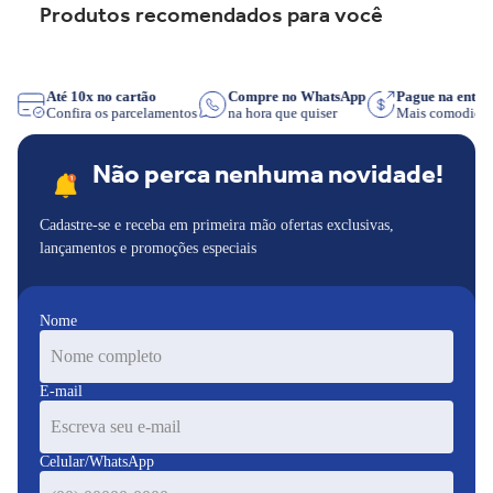
Produtos recomendados para você
Até 10x no cartão
Compre no WhatsApp
Pague na entr
você
Confira os parcelamentos
na hora que quiser
Mais comodid
Não perca nenhuma novidade!
Cadastre-se e receba em primeira mão ofertas exclusivas,
lançamentos e promoções especiais
Nome
E-mail
Celular/WhatsApp