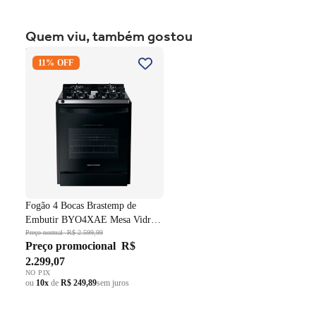
Quem viu, também gostou
Fogão 4 Bocas Brastemp de
11% OFF
Embutir BYO4XAE Mesa
Vidro Grade em Ferro
Fundido Dupla Chama Preto
Bivolt
Fogão 4 Bocas Brastemp de
Embutir BYO4XAE Mesa Vidro
Grade em Ferro Fundido Dupla
Preço normal
R$ 2.599,99
Preço promocional
R$
Chama Preto Bivolt
2.299,07
NO PIX
ou
10x
de
R$ 249,89
sem juros