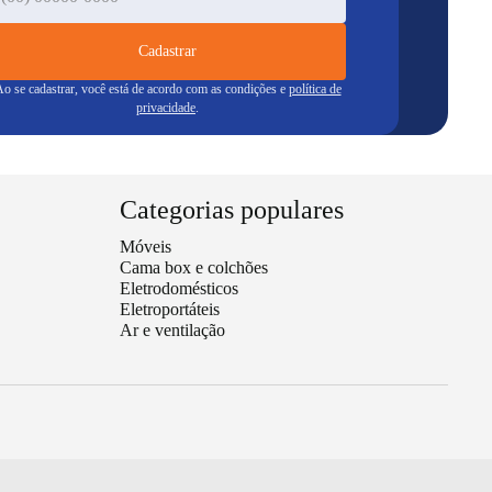
Cadastrar
o se cadastrar, você está de acordo com as condições e
política de
privacidade
.
Categorias populares
Móveis
Cama box e colchões
Eletrodomésticos
Eletroportáteis
Ar e ventilação