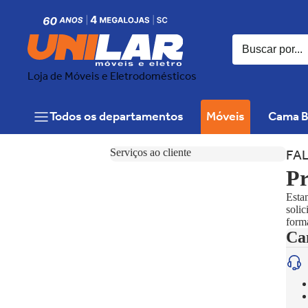
Loja de Móveis e Eletrodomésticos
Todos os departamentos
Móveis
Cama B
FA
Serviços ao cliente
Pr
Estam
solic
form
Ca