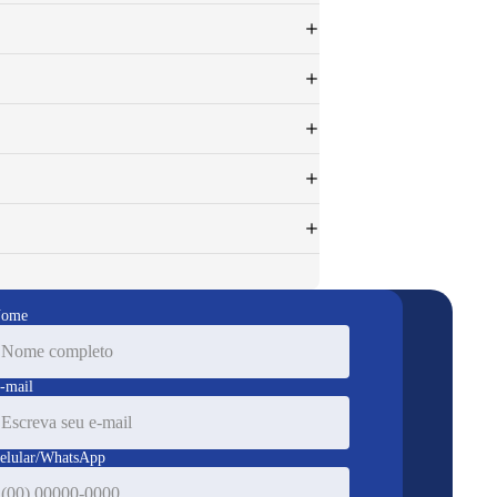
ome
-mail
elular/WhatsApp