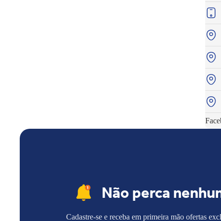
Face
Não perca nenhu
Cadastre-se e receba em primeira mão ofertas exc