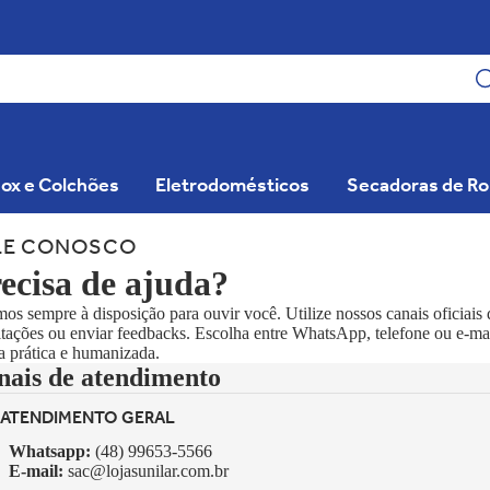
ox e Colchões
Eletrodomésticos
Secadoras de R
LE CONOSCO
ecisa de ajuda?
os sempre à disposição para ouvir você. Utilize nossos canais oficiais d
itações ou enviar feedbacks. Escolha entre WhatsApp, telefone ou e-mai
a prática e humanizada.
nais de atendimento
ATENDIMENTO GERAL
Whatsapp:
(48) 99653-5566
E-mail:
sac@lojasunilar.com.br