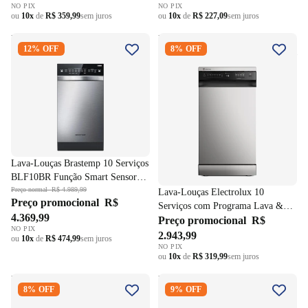
NO PIX
NO PIX
ou
10x
de
R$ 359,99
sem juros
ou
10x
de
R$ 227,09
sem juros
Lava-Louças Brastemp 10
Lava-Louças Electrolux 10
12% OFF
8% OFF
Serviços BLF10BR Função
Serviços com Programa Lava &
Smart Sensor Inox 220V
Seca LS10E Inox 220V
Lava-Louças Brastemp 10 Serviços
BLF10BR Função Smart Sensor
Inox 220V
Preço normal
R$ 4.989,99
Lava-Louças Electrolux 10
Preço promocional
R$
Serviços com Programa Lava &
4.369,99
Seca LS10E Inox 220V
Preço promocional
R$
NO PIX
2.943,99
ou
10x
de
R$ 474,99
sem juros
NO PIX
ou
10x
de
R$ 319,99
sem juros
Lava-Louças Brastemp 8
Lava-Louças Brastemp 14
8% OFF
9% OFF
Serviços BLF08BB Branco
Serviços Smart Sensor
220V
BLF60AB Branco 220V