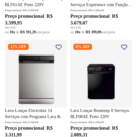
BLF61AE Preto 220V
Serviços Experience com Função
Preço normal
R$ 4.099,99
Higienizar LL14P Preto 220V
Preço normal
R$ 4.399,99
Preço promocional
R$
Preço promocional
R$
3.599,95
3.679,07
NO PIX
NO PIX
ou
10x
de
R$ 391,29
sem juros
ou
10x
de
R$ 399,89
sem juros
Lava-Louças Electrolux 14
Lava Louças Brastemp 8
12% OFF
8% OFF
Serviços com Programa Lava &
Serviços BLF08AE Preto
Seca LS14E Inox 220V
220V
Lava-Louças Electrolux 14
Lava Louças Brastemp 8 Serviços
Serviços com Programa Lava &
BLF08AE Preto 220V
Seca LS14E Inox 220V
Preço normal
R$ 3.788,99
Preço normal
R$ 2.289,99
Preço promocional
R$
Preço promocional
R$
3.311,99
2.089,31