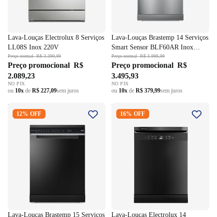
Lava-Louças Electrolux 8 Serviços
Lava-Louças Brastemp 14 Serviços
LL08S Inox 220V
Smart Sensor BLF60AR Inox
Preço normal
R$ 3.399,99
220V
Preço normal
R$ 3.998,99
Preço promocional
R$
Preço promocional
R$
2.089,23
3.495,93
NO PIX
NO PIX
ou
10x
de
R$ 227,09
sem juros
ou
10x
de
R$ 379,99
sem juros
Lava-Louças Brastemp 15
Lava-Louças Electrolux 14
12% OFF
16% OFF
Serviços BLF61AE Preto
Serviços Experience com
220V
Função Higienizar LL14P Preto
220V
Lava-Louças Brastemp 15 Serviços
Lava-Louças Electrolux 14