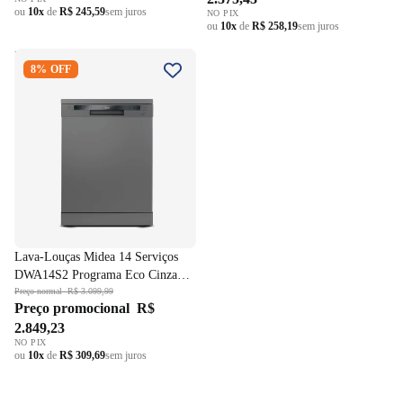
ou
10x
de
R$ 245,59
sem juros
NO PIX
ou
10x
de
R$ 258,19
sem juros
Lava-Louças Midea 14
8% OFF
Serviços DWA14S2 Programa
Eco Cinza 220V
Lava-Louças Midea 14 Serviços
DWA14S2 Programa Eco Cinza
220V
Preço normal
R$ 3.099,99
Preço promocional
R$
2.849,23
NO PIX
ou
10x
de
R$ 309,69
sem juros