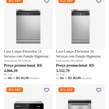
18% OFF
17% OFF
Serviços com Função
Serviços com Função
Higienizar LL14X Inox 220V
Higienizar LL10X Inox 220V
Lava-Louças Electrolux 14
Lava-Louças Electrolux 10
Serviços com Função Higienizar
Serviços com Função Higienizar
LL14X Inox 220V
Preço normal
R$ 4.999,99
LL10X Inox 220V
Preço normal
R$ 4.299,99
Preço promocional
R$
Preço promocional
R$
4.066,39
3.532,79
NO PIX
NO PIX
ou
10x
de
R$ 441,99
sem juros
ou
10x
de
R$ 383,99
sem juros
Lava-Louças Brastemp 8
Lava-Louças Brastemp 15
23% OFF
11% OFF
Serviços BLF08BS Prata 220V
Serviços BLF61AR Inox 220V