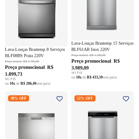
Lava-Louças Brastemp 15 Serviços
Lava-Louças Brastemp 8 Serviços
BLF61AR Inox 220V
BLF08BS Prata 220V
Preço normal
R$ 4.499,99
Preço promocional
R$
Preço normal
R$ 2.493,99
Preço promocional
R$
3.989,09
NO PIX
1.899,73
ou
10x
de
R$ 433,59
sem juros
NO PIX
ou
10x
de
R$ 206,49
sem juros
Lava-Louças Electrolux 8
Lava-Louças Brastemp 14
38% OFF
12% OFF
Serviços LL08S Inox 220V
Serviços Smart Sensor
BLF60AR Inox 220V