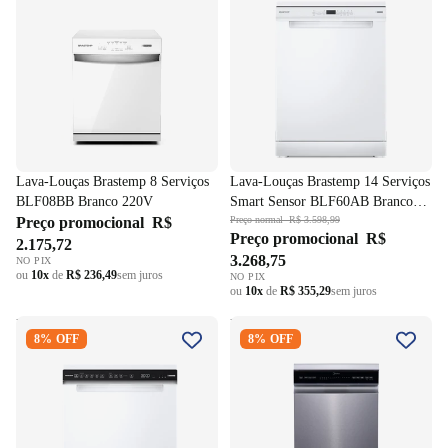
Lava-Louças Brastemp 8 Serviços
Lava-Louças Brastemp 14 Serviços
BLF08BB Branco 220V
Smart Sensor BLF60AB Branco
Preço promocional
R$
220V
Preço normal
R$ 3.598,99
Preço promocional
R$
2.175,72
3.268,75
NO PIX
ou
10x
de
R$ 236,49
sem juros
NO PIX
ou
10x
de
R$ 355,29
sem juros
Lava-Louças Brastemp 15
Lava-Louças Midea 10
8% OFF
8% OFF
Serviços BLF61AB Branco
Serviços MDWEF10 Smart
220V
Home Inox 220V