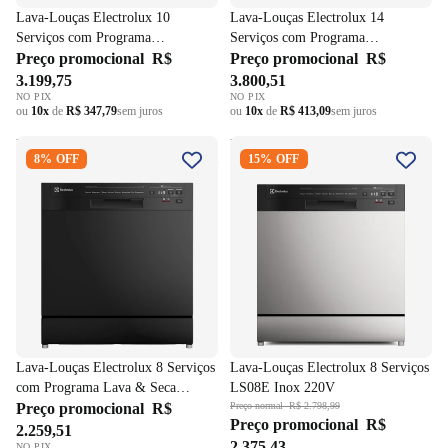
Lava-Louças Electrolux 10
Lava-Louças Electrolux 14
Serviços com Programa
Serviços com Programa
Lava&Seca LP10E Preto 220V
Preço promocional
R$
Lava&Seca LP14E Preto 220V
Preço promocional
R$
3.199,75
3.800,51
NO PIX
NO PIX
ou
10x
de
R$ 347,79
sem juros
ou
10x
de
R$ 413,09
sem juros
Lava-Louças Electrolux 8
Lava-Louças Electrolux 8
8% OFF
15% OFF
Serviços com Programa Lava &
Serviços LS08E Inox 220V
Seca LP08E Preto 220V
Lava-Louças Electrolux 8 Serviços
Lava-Louças Electrolux 8 Serviços
com Programa Lava & Seca
LS08E Inox 220V
LP08E Preto 220V
Preço promocional
R$
Preço normal
R$ 2.798,99
Preço promocional
R$
2.259,51
2.375,43
NO PIX