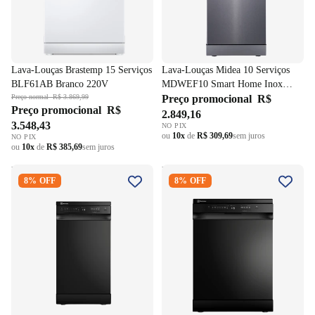
Lava-Louças Brastemp 15 Serviços
Lava-Louças Midea 10 Serviços
BLF61AB Branco 220V
MDWEF10 Smart Home Inox
Preço normal
R$ 3.869,99
220V
Preço promocional
R$
Preço promocional
R$
2.849,16
3.548,43
NO PIX
ou
10x
de
R$ 309,69
sem juros
NO PIX
ou
10x
de
R$ 385,69
sem juros
Lava-Louças Electrolux 10
Lava-Louças Electrolux 14
8% OFF
8% OFF
Serviços com Programa
Serviços com Programa
Lava&Seca LP10E Preto 220V
Lava&Seca LP14E Preto 220V