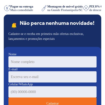
App
Pague na entrega
Montagem de móvel grátis
PIX 8% O
Mais comodidade
na Grande Florianópolis/SC
de descont
Não perca nenhuma novidade!
Cadastre-se e receba em primeira mão ofertas exclusivas,
lançamentos e promoções especiais
Nome
E-mail
Celular/WhatsApp
Cadastrar