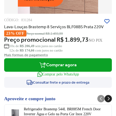
CÓDIGO:
831284
Lava-Louças Brastemp 8 Serviços BLF08BS Prata 220V
23% OFF
Preço normal
R$ 2.493,99
Preço promocional
R$ 1.899,73
NO PIX
10x de
R$ 206,49
sem juros no cartão
12x de
R$ 174,66
com juros no cartão
Mais formas de pagamento
Comprar agora
Comprar pelo WhatsApp
Consultar frete e prazo de entrega
Aproveite e compre junto
Refrigerador Brastemp 544L BRH85M French Door
Inverter Água e Gelo na Porta Cor Inox 220V