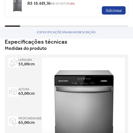
R$ 10.449,36
R$ 11.357,99
-8%
Adicionar
ESPECIFICAÇÕES
MANUAIS
DESCRIÇÃO
Especificações técnicas
Medidas do produto
LARGURA
51,00
cm
ALTURA
63,00
cm
PROFUNDIDADE
65,00
cm