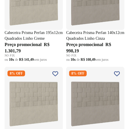
Cabeceira Prisma Perfan 195x12cm
Cabeceira Prisma Perfan 140x12cm
Quadrados Linho Creme
Quadrados Linho Cinza
Preço promocional
R$
Preço promocional
R$
1.301,79
998,19
NO PIX
NO PIX
ou
10x
de
R$ 141,49
sem juros
ou
10x
de
R$ 108,49
sem juros
Cabeceira Prisma Perfan
Cabeceira Prisma Perfan
8% OFF
8% OFF
140x12cm Quadrados Linho
160x12cm Quadrados Linho
Creme
Cinza