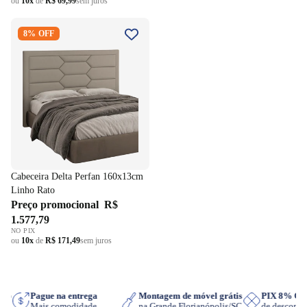
ou
10x
de
R$ 69,99
sem juros
Cabeceira Delta Perfan
8% OFF
160x13cm Linho Rato
Cabeceira Delta Perfan 160x13cm
Linho Rato
Preço promocional
R$
1.577,79
NO PIX
ou
10x
de
R$ 171,49
sem juros
tsApp
Pague na entrega
Montagem de móvel grátis
PIX 8% 
r
Mais comodidade
na Grande Florianópolis/SC
de descon