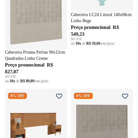
Cabeceira LC24 Litoral 140x08cm
Linho Bege
Preço promocional
R$
549,23
NO PIX
ou
10x
de
R$ 59,69
sem juros
Cabeceira Prisma Perfan 90x12cm
Quadrados Linho Creme
Preço promocional
R$
827,07
NO PIX
ou
10x
de
R$ 89,89
sem juros
Cabeceira Like Extensível com
Cabeceira Prisma Perfan
8% OFF
8% OFF
Mesa Lopas Casal/Queen
195x12cm Quadrados Linho
Amêndoa Clean
Cinza