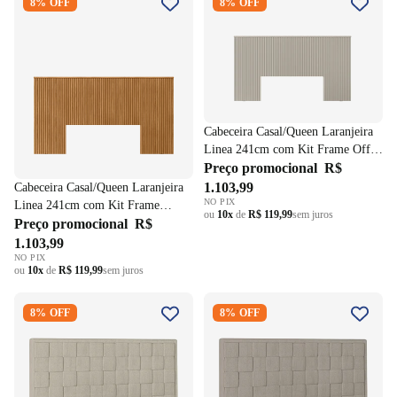
8% OFF
8% OFF
Laranjeira Linea 241cm com
Laranjeira Linea 241cm com
Kit Frame Nature
Kit Frame Off White
Cabeceira Casal/Queen Laranjeira
Linea 241cm com Kit Frame Off
White
Preço promocional
R$
1.103,99
Cabeceira Casal/Queen Laranjeira
NO PIX
Linea 241cm com Kit Frame
ou
10x
de
R$ 119,99
sem juros
Nature
Preço promocional
R$
1.103,99
NO PIX
ou
10x
de
R$ 119,99
sem juros
Cabeceira Prisma Perfan
Cabeceira Prisma Perfan
8% OFF
8% OFF
195x12cm Quadrados Linho
140x12cm Quadrados Linho
Creme
Cinza