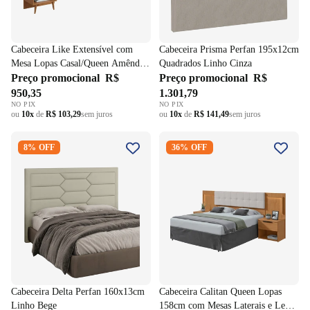
Cabeceira Like Extensível com
Cabeceira Prisma Perfan 195x12cm
Mesa Lopas Casal/Queen Amêndoa
Quadrados Linho Cinza
Clean
Preço promocional
R$
Preço promocional
R$
950,35
1.301,79
NO PIX
NO PIX
ou
10x
de
R$ 103,29
sem juros
ou
10x
de
R$ 141,49
sem juros
Cabeceira Delta Perfan
Cabeceira Calitan Queen Lopas
8% OFF
36% OFF
160x13cm Linho Bege
158cm com Mesas Laterais e
Led Amendoa/Off White
Cabeceira Delta Perfan 160x13cm
Cabeceira Calitan Queen Lopas
Linho Bege
158cm com Mesas Laterais e Led