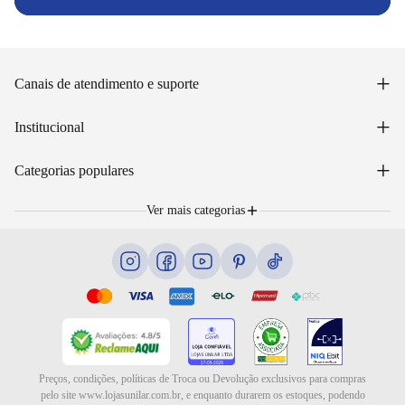
+
Canais de atendimento e suporte
Acessar minha conta
+
Institucional
Acompanhar pedido
WhatsApp: (48) 99653-5566
Sobre nós
+
Email: sac@lojasunilar.com.br
Categorias populares
Política de entregas
Nossas lojas
Troca e devolução
Móveis
Portal de Vagas
Ver mais categorias
Cama box e colchões
Blog
Eletrodomésticos
Eletroportáteis
Ar e ventilação
Preços, condições, políticas de Troca ou Devolução exclusivos para compras
pelo site www.lojasunilar.com.br, e enquanto durarem os estoques, podendo