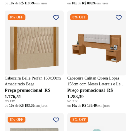
ou
10x
de
R$ 118,79
sem juros
ou
10x
de
R$ 89,89
sem juros
Cabeceira Belle Perfan
Cabeceira Calitan Queen Lopas
8% OFF
8% OFF
160x09cm Amadeirado Bege
158cm com Mesas Laterais e
Led Amêndoa e Off White
Cabeceira Belle Perfan 160x09cm
Cabeceira Calitan Queen Lopas
Amadeirado Bege
158cm com Mesas Laterais e Led
Preço promocional
R$
Amêndoa e Off White
Preço promocional
R$
1.776,51
1.283,39
NO PIX
NO PIX
ou
10x
de
R$ 193,09
sem juros
ou
10x
de
R$ 139,49
sem juros
Cabeceira Prisma Perfan
Cabeceira LC24 Litoral
8% OFF
8% OFF
90x12cm Quadrados Linho
140x08cm Linho Bege
Creme