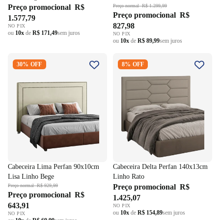
Preço promocional
R$
Amendoa/Off White
Preço normal
R$ 1.299,99
Preço promocional
R$
1.577,79
827,98
NO PIX
ou
10x
de
R$ 171,49
sem juros
NO PIX
ou
10x
de
R$ 89,99
sem juros
Cabeceira Lima Perfan
Cabeceira Delta Perfan
30% OFF
8% OFF
90x10cm Lisa Linho Bege
140x13cm Linho Rato
Cabeceira Lima Perfan 90x10cm
Cabeceira Delta Perfan 140x13cm
Lisa Linho Bege
Linho Rato
Preço normal
R$ 929,99
Preço promocional
R$
Preço promocional
R$
1.425,07
643,91
NO PIX
ou
10x
de
R$ 154,89
sem juros
NO PIX