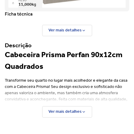
PESO
11,000
kg
Ficha técnica
Ver mais detalhes
Descrição
Cabeceira Prisma Perfan 90x12cm
Quadrados
Transforme seu quarto no lugar mais acolhedor e elegante da casa
com a Cabeceira Prisma! Seu design exclusivo e sofisticado não
apenas valoriza o ambiente, mas também cria uma atmosfera
convidativa e aconchegante. Feita com materiais de alta qualidade,
a Cabeceira Prisma foi idealizada especialmente para você que
Ver mais detalhes
busca conforto e estilo. Não perca tempo, adquira a sua agora!
Características
Material principal: Eucalipto/MDF