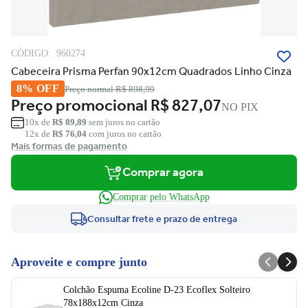
CÓDIGO:
960274
Cabeceira Prisma Perfan 90x12cm Quadrados Linho Cinza
8% OFF
Preço normal
R$ 898,99
Preço promocional
R$ 827,07
NO PIX
10x de
R$ 89,89
sem juros no cartão
12x de
R$ 76,04
com juros no cartão
Mais formas de pagamento
Comprar agora
Comprar pelo WhatsApp
Consultar frete e prazo de entrega
Aproveite e compre junto
Colchão Espuma Ecoline D-23 Ecoflex Solteiro
78x188x12cm Cinza