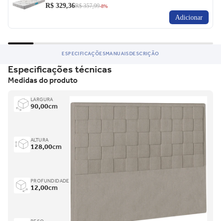
R$ 329,36
R$ 357,99
-8%
Adicionar
ESPECIFICAÇÕES
MANUAIS
DESCRIÇÃO
Especificações técnicas
Medidas do produto
LARGURA
90,00
cm
ALTURA
128,00
cm
PROFUNDIDADE
12,00
cm