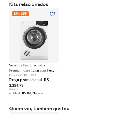
Kits relacionados
Revestimento: Veludo
Madeira de alta qualidade
Secadora Piso Electrolux
Design moderno
15% OFF
Premium Care 12Kg com
Estrutura resistente e reforçada
Função AutoSense SFP12
Excelente acabamento
Branco 220V
Secadora Piso Electrolux
Premium Care 12Kg com Função
AutoSense SFP12 Branco 220V
Preço normal
R$ 3.998,99
Preço promocional
R$
3.394,79
NO PIX
ou
10x
de
R$ 368,99
sem juros
Quem viu, também gostou