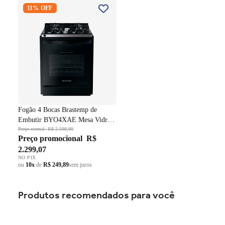
Fogão 4 Bocas Brastemp de
11% OFF
Embutir BYO4XAE Mesa
Vidro Grade em Ferro
Fundido Dupla Chama Preto
Bivolt
Fogão 4 Bocas Brastemp de
Embutir BYO4XAE Mesa Vidro
Grade em Ferro Fundido Dupla
Preço normal
R$ 2.599,99
Preço promocional
R$
Chama Preto Bivolt
2.299,07
NO PIX
ou
10x
de
R$ 249,89
sem juros
Produtos recomendados para você