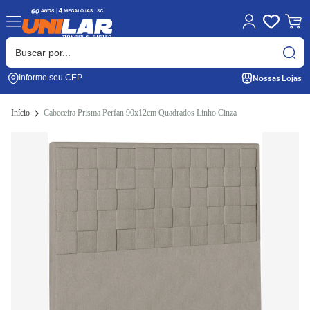
Nossas Lojas
Informe seu CEP
Início
Cabeceira Prisma Perfan 90x12cm Quadrados Linho Cinza