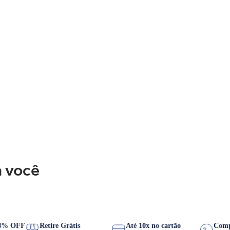
 você
PIX 8% OFF
Retire Grátis
Até 10x no cartão