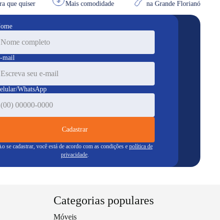
na hora que quiser
Mais comodidade
na Grande Florianópo
ome
-mail
elular/WhatsApp
Cadastrar
o se cadastrar, você está de acordo com as condições e
política de
privacidade
.
Categorias populares
Móveis