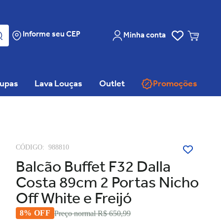
Informe seu CEP
Minha conta
oupas
Lava Louças
Outlet
Promoções
CÓDIGO:
988810
Balcão Buffet F32 Dalla
Costa 89cm 2 Portas Nicho
Off White e Freijó
8% OFF
Preço normal
R$ 650,99