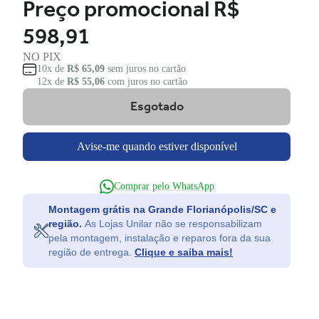
Preço promocional
R$
598,91
NO PIX
10x de
R$ 65,09
sem juros no cartão
12x de
R$ 55,06
com juros no cartão
Esgotado
Avise-me quando estiver disponível
Comprar pelo WhatsApp
Montagem grátis na Grande Florianópolis/SC e
região.
As Lojas Unilar não se responsabilizam
pela montagem, instalação e reparos fora da sua
região de entrega.
Clique e saiba mais!