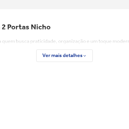
 2 Portas Nicho
ara quem busca praticidade, organização e um toque moder
ito para acomodar utensílios, objetos decorativos, bebidas
Ver mais detalhes
nte com diferentes ambientes, podendo ser utilizado na sal
ho. Produzido em 100% MDF, possui excelente acabamento 