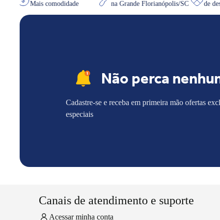
uiser
Mais comodidade
na Grande Florianópolis/SC
d
Não perca nenhu
Cadastre-se e receba em primeira mão ofertas exc
especiais
Canais de atendimento e suporte
Acessar minha conta