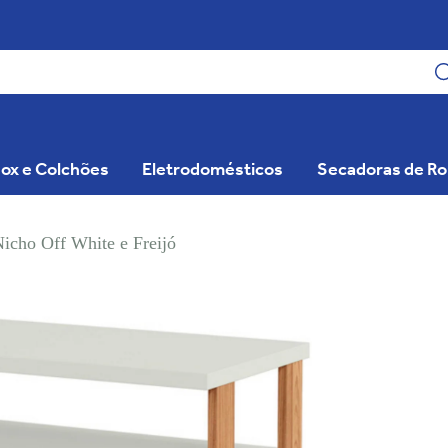
ox e Colchões
Eletrodomésticos
Secadoras de R
icho Off White e Freijó