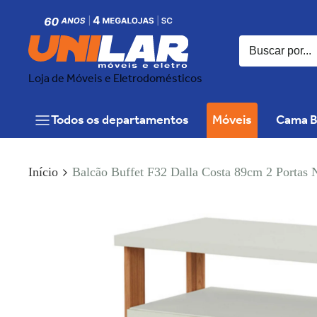
Loja de Móveis e Eletrodomésticos
Todos os departamentos
Móveis
Cama B
Início
Balcão Buffet F32 Dalla Costa 89cm 2 Portas N