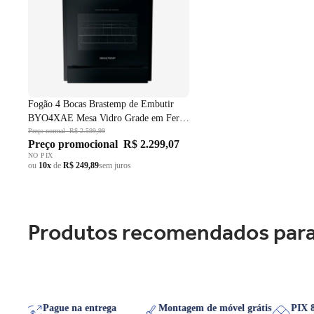
Fogão 4 Bocas Brastemp de Embutir
BYO4XAE Mesa Vidro Grade em Ferro
Fundido Dupla Chama Preto Bivolt
Preço normal
R$ 2.599,99
Preço promocional
R$ 2.299,07
NO PIX
ou
10x
de
R$ 249,89
sem juros
Produtos recomendados para
WhatsApp
Pague na entrega
Montagem de móvel grátis