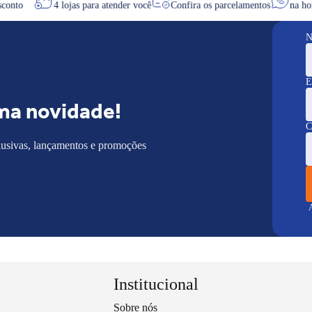
e desconto
4 lojas para atender você
Confira os parcelamentos
N
E
ma novidade!
C
lusivas, lançamentos e promoções
A
Institucional
Sobre nós