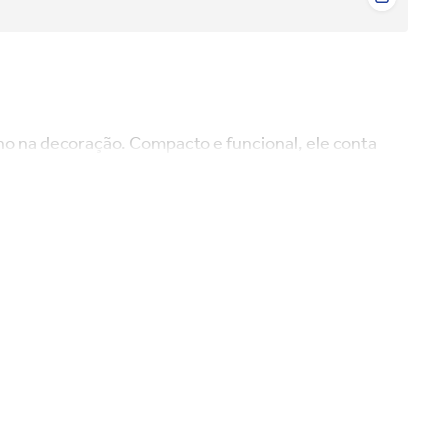
no na decoração. Compacto e funcional, ele conta
, aparelhos eletrônicos ou itens do dia a dia com
a de jantar, sala de estar, escritório, hall de
e estrutura resistente, garantindo durabilidade e