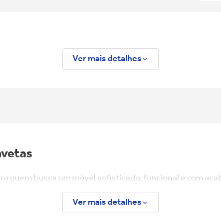
Ver mais detalhes
avetas
ara quem busca um móvel sofisticado, funcional e com ac
dor ou ambiente gourmet. Com design contemporâneo e detal
Ver mais detalhes