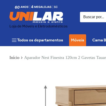
Loja de Móveis e Eletrodomésticos
Todos os departamentos
Móveis
Cama B
Início
Aparador Nest Finestra 120cm 2 Gavetas Tauar