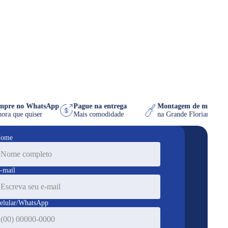
Compre no WhatsApp
Pague na entrega
Montagem de móve
na hora que quiser
Mais comodidade
na Grande Florianó
ome
-mail
elular/WhatsApp