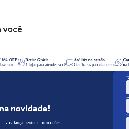
 você
PIX 8% OFF
Retire Grátis
Até 10x no cartão
de desconto
4 lojas para atender você
Confira os parcelamentos
N
E
ma novidade!
C
lusivas, lançamentos e promoções