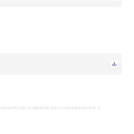
abamento de qualidade para complementar a
hes refinados, ele une beleza, praticidade e