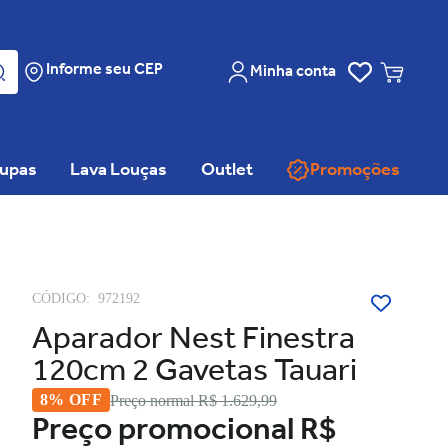
Informe seu CEP
Minha conta
oupas
Lava Louças
Outlet
Promoções
CÓDIGO:
972192
Aparador Nest Finestra
120cm 2 Gavetas Tauari
8% OFF
Preço normal
R$ 1.629,99
Preço promocional
R$