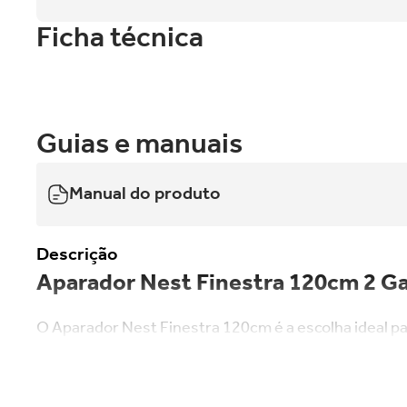
Ficha técnica
Guias e manuais
Manual do produto
Descrição
Aparador Nest Finestra 120cm 2 G
O Aparador Nest Finestra 120cm é a escolha ideal p
decoração da sala de jantar, hall de entrada, corre
resistência em um único produto.