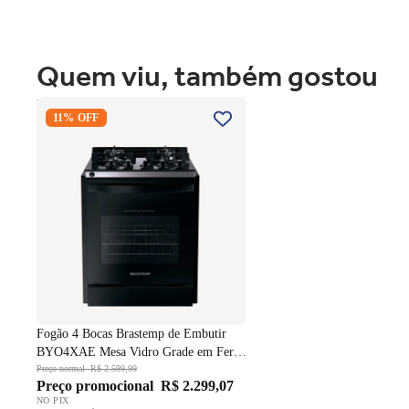
Quem viu, também gostou
Fogão 4 Bocas Brastemp de
11% OFF
Embutir BYO4XAE Mesa Vidro
Grade em Ferro Fundido Dupla
Chama Preto Bivolt
Fogão 4 Bocas Brastemp de Embutir
BYO4XAE Mesa Vidro Grade em Ferro
Fundido Dupla Chama Preto Bivolt
Preço normal
R$ 2.599,99
Preço promocional
R$ 2.299,07
NO PIX