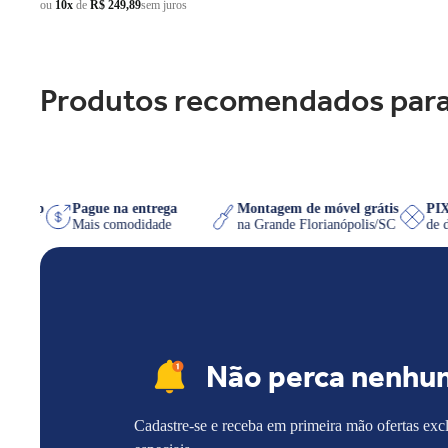
ou
10x
de
R$ 249,89
sem juros
Produtos recomendados para
o WhatsApp
Pague na entrega
Montagem de móvel grátis
 quiser
Mais comodidade
na Grande Florianópolis/SC
Não perca nenhu
Cadastre-se e receba em primeira mão ofertas exc