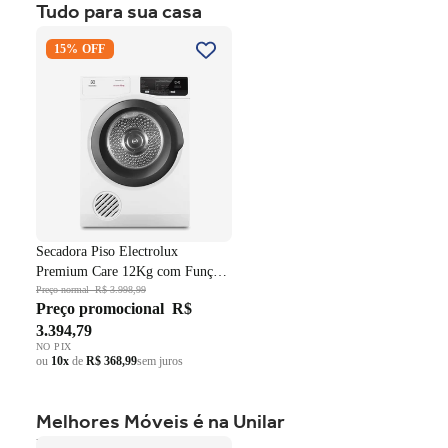
Tudo para sua casa
ou
10x
de
R$ 999,59
sem juros
Secadora Piso Electrolux
15% OFF
Premium Care 12Kg com
Função AutoSense SFP12
Branco 220V
Secadora Piso Electrolux
Premium Care 12Kg com Função
AutoSense SFP12 Branco 220V
Preço normal
R$ 3.998,99
Preço promocional
R$
3.394,79
NO PIX
ou
10x
de
R$ 368,99
sem juros
Melhores Móveis é na Unilar
Roupeiro Americano Henn