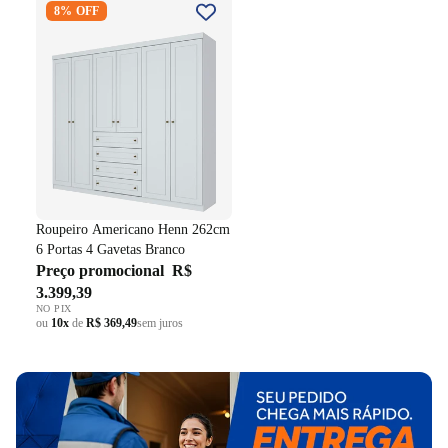
8% OFF
262cm 6 Portas 4 Gavetas
Branco
Roupeiro Americano Henn 262cm
6 Portas 4 Gavetas Branco
Preço promocional
R$
3.399,39
NO PIX
ou
10x
de
R$ 369,49
sem juros