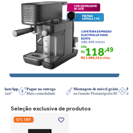
e no WhatsApp
Pague na entrega
Montagem de móvel grátis
 que quiser!
Mais comodidade
na Grande Florianópolis/SC
Seleção exclusiva de produtos
Cooktop de Indução
11% OFF
Electrolux IE3LP Powerboost
Preto 220V