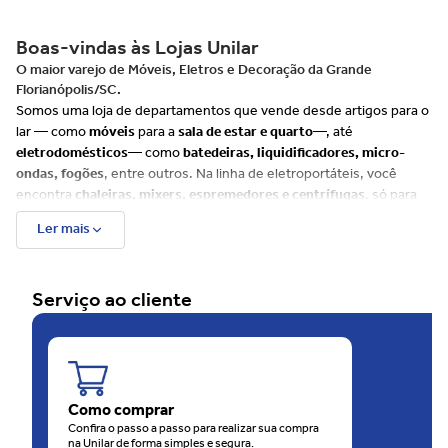
Boas-vindas às Lojas Unilar
O maior varejo de Móveis, Eletros e Decoração da Grande
Florianópolis/SC.
Somos uma loja de departamentos que vende desde artigos para o
lar — como
móveis
para a
sala de estar e quarto
—, até
eletrodomésticos
— como
batedeiras, liquidificadores, micro-
ondas, fogões
, entre outros. Na linha de eletroportáteis, você
encontra
chaleiras, mixers, espremedores e centrífugas
, só para
citar alguns exemplos.
Ler mais
Além disso, há muitos itens para
cozinha, banheiro e decoração
, e
uma ampla variedade de produtos de cuidados com
beleza e saúde
tais como
escovas de cabelo, barbeadores, depiladores
e até
Serviço ao cliente
balanças
. Já para o seu
bebê, disponibilizamos uma linha
completa
que envolve, entre outros produtos,
bebês conforto e
carrinhos
.
Além do site, as Lojas Unilar têm 4 unidades físicas na
Grande
Florianópolis
, sendo uma rede em franca expansão. São
60 anos
de consideração e carinho com o consumidor.
Como comprar
O motivo disso é que as Lojas Unilar oferecem sempre muitas
Confira o passo a passo para realizar sua compra
na Unilar de forma simples e segura.
ofertas
, em todos os
departamentos
. O melhor de tudo é que