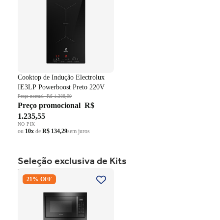
Cooktop de Indução Electrolux
IE3LP Powerboost Preto 220V
Preço normal
R$ 1.388,99
Preço promocional
R$
1.235,55
NO PIX
ou
10x
de
R$ 134,29
sem juros
Seleção exclusiva de Kits
Kit Brastemp de Embutir
21% OFF
Forno Elétrico 84 Litros
BOC84AE+Micro-ondas 32
Litros BM146AE Preto 220V