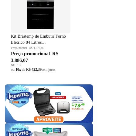
Kit Brastemp de Embutir Forno
Elétrico 84 Litros
BOC84AE+Micro-ondas 32 Litros
Preço normal
R$ 4.978,99
Preço promocional
R$
BM146AE Preto 220V
3.886,07
NO PIX
ou
10x
de
R$ 422,39
sem juros