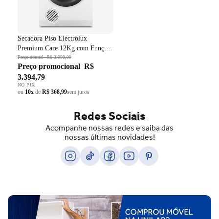
Secadora Piso Electrolux
Premium Care 12Kg com Função
AutoSense SFP12 Branco 220V
Preço normal
R$ 3.998,99
Preço promocional
R$
3.394,79
NO PIX
ou
10x
de
R$ 368,99
sem juros
Redes Sociais
Acompanhe nossas redes e saiba das
nossas últimas novidades!