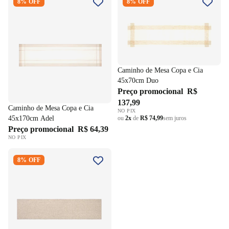
8% OFF
8% OFF
45x170cm Adel
45x70cm Duo
Caminho de Mesa Copa e Cia
45x70cm Duo
Preço promocional
R$
137,99
Caminho de Mesa Copa e Cia
NO PIX
ou
2x
de
R$ 74,99
sem juros
45x170cm Adel
Preço promocional
R$ 64,39
NO PIX
Caminho de Mesa Copa e Cia
8% OFF
40x172cm Unité Sirius Natural