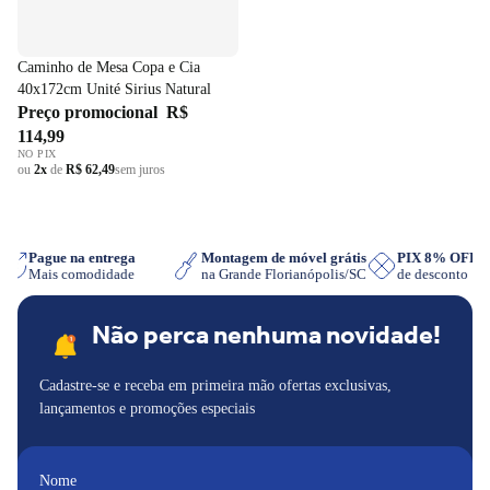
Caminho de Mesa Copa e Cia
40x172cm Unité Sirius Natural
Preço promocional
R$
114,99
NO PIX
ou
2x
de
R$ 62,49
sem juros
p
Pague na entrega
Montagem de móvel grátis
PIX 8% OFF
Mais comodidade
na Grande Florianópolis/SC
de desconto
Não perca nenhuma novidade!
Cadastre-se e receba em primeira mão ofertas exclusivas,
lançamentos e promoções especiais
Nome