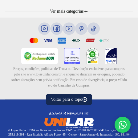
Nossas lojas
Troca e devolução
Móveis
Portal de Vagas
Ver mais categorias
Cama box e colchões
Blog
Eletrodomésticos
Eletroportáteis
Ar e ventilação
Preços, condições, políticas de Troca ou Devolução exclusivos para compras
pelo site www.lojasunilar.com.br, e enquanto durarem os estoques, podendo
sofrer alterações sem prévia notificação. Em caso de divergência, o preço válido
é o do Carrinho de Compras.
Voltar para o topo
© Lojas Unilar LTDA — Todos os direitos — CNPJ n. 07.804.877/0001-84/ Inscrição Estadual n.
255.119.364 - Rua Escrivão Alfredo Porto, 45 - Centro - Santo Amaro da Imperatriz - SC, 88140-