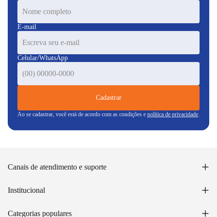
E-mail
Celular/WhatsApp
Cadastrar
Ao se cadastrar, você está de acordo com as condições e
política de privacidade
.
+
Canais de atendimento e suporte
Acessar minha conta
+
Institucional
Acompanhar pedido
WhatsApp: (48) 99653-5566
Sobre nós
+
Email: sac@lojasunilar.com.br
Categorias populares
Política de entregas