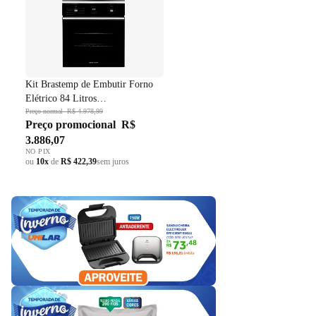
Kit Brastemp de Embutir Forno
Elétrico 84 Litros
BOC84AE+Micro-ondas 32 Litros
Preço normal
R$ 4.978,99
Preço promocional
R$
BM146AE Preto 220V
3.886,07
NO PIX
ou
10x
de
R$ 422,39
sem juros