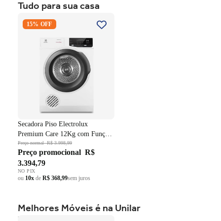
Tudo para sua casa
ou
10x
de
R$ 999,59
sem juros
Secadora Piso Electrolux
15% OFF
Premium Care 12Kg com
Função AutoSense SFP12
Branco 220V
Secadora Piso Electrolux
Premium Care 12Kg com Função
AutoSense SFP12 Branco 220V
Preço normal
R$ 3.998,99
Preço promocional
R$
3.394,79
NO PIX
ou
10x
de
R$ 368,99
sem juros
Melhores Móveis é na Unilar
Roupeiro Americano Henn