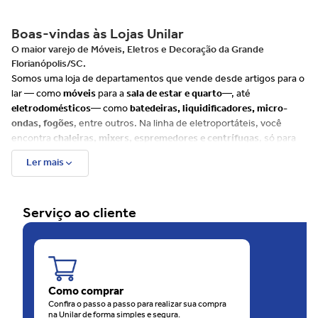
Boas-vindas às Lojas Unilar
O maior varejo de Móveis, Eletros e Decoração da Grande
Florianópolis/SC.
Somos uma loja de departamentos que vende desde artigos para o
lar — como
móveis
para a
sala de estar e quarto
—, até
eletrodomésticos
— como
batedeiras, liquidificadores, micro-
ondas, fogões
, entre outros. Na linha de eletroportáteis, você
encontra
chaleiras, mixers, espremedores e centrífugas
, só para
citar alguns exemplos.
Ler mais
Além disso, há muitos itens para
cozinha, banheiro e decoração
, e
uma ampla variedade de produtos de cuidados com
beleza e saúde
tais como
escovas de cabelo, barbeadores, depiladores
e até
Serviço ao cliente
balanças
. Já para o seu
bebê, disponibilizamos uma linha
completa
que envolve, entre outros produtos,
bebês conforto e
carrinhos
.
Além do site, as Lojas Unilar têm 4 unidades físicas na
Grande
Florianópolis
, sendo uma rede em franca expansão. São
60 anos
de consideração e carinho com o consumidor.
Como comprar
O motivo disso é que as Lojas Unilar oferecem sempre muitas
Confira o passo a passo para realizar sua compra
na Unilar de forma simples e segura.
ofertas
, em todos os
departamentos
. O melhor de tudo é que