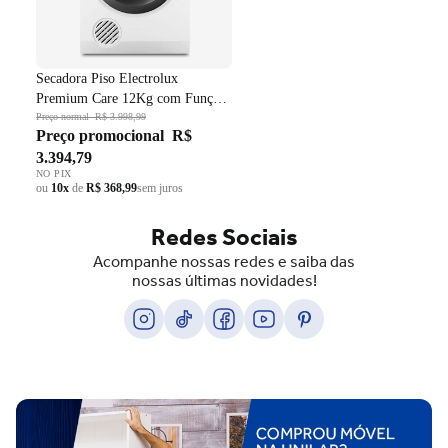
Secadora Piso Electrolux
Premium Care 12Kg com Função
AutoSense SFP12 Branco 220V
Preço normal
R$ 3.998,99
Preço promocional
R$
3.394,79
NO PIX
ou
10x
de
R$ 368,99
sem juros
Redes Sociais
Acompanhe nossas redes e saiba das
nossas últimas novidades!