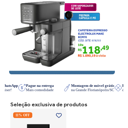
e no WhatsApp
Pague na entrega
Montagem de móvel grátis
 que quiser!
Mais comodidade
na Grande Florianópolis/SC
Seleção exclusiva de produtos
Cooktop de Indução
11% OFF
Electrolux IE3LP Powerboost
Preto 220V