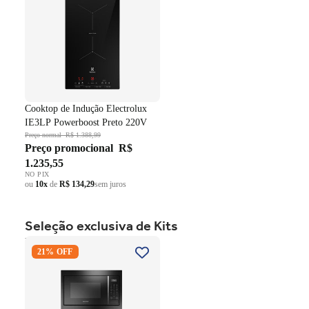
Cooktop de Indução Electrolux
IE3LP Powerboost Preto 220V
Preço normal
R$ 1.388,99
Preço promocional
R$
1.235,55
NO PIX
ou
10x
de
R$ 134,29
sem juros
Seleção exclusiva de Kits
Kit Brastemp de Embutir
21% OFF
Forno Elétrico 84 Litros
BOC84AE+Micro-ondas 32
Litros BM146AE Preto 220V