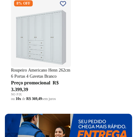
8% OFF
262cm 6 Portas 4 Gavetas
Branco
Roupeiro Americano Henn 262cm
6 Portas 4 Gavetas Branco
Preço promocional
R$
3.399,39
NO PIX
ou
10x
de
R$ 369,49
sem juros