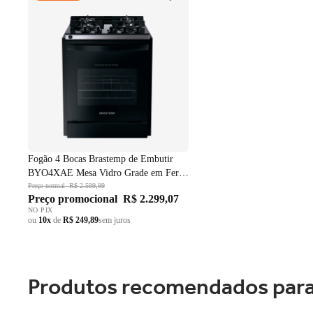
Grade em Ferro Fundido Dupla
Chama Preto Bivolt
Fogão 4 Bocas Brastemp de Embutir
BYO4XAE Mesa Vidro Grade em Ferro
Fundido Dupla Chama Preto Bivolt
Preço normal
R$ 2.599,99
Preço promocional
R$ 2.299,07
NO PIX
ou
10x
de
R$ 249,89
sem juros
Produtos recomendados para