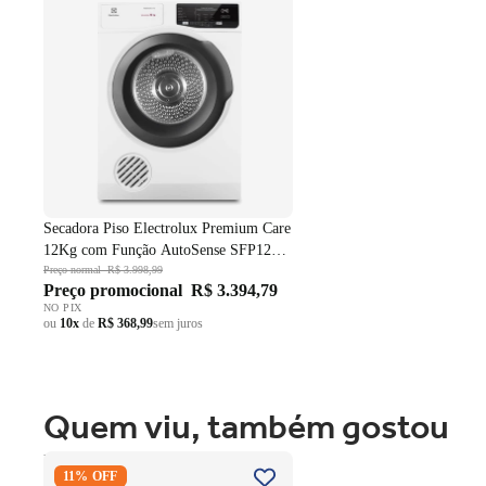
Secadora Piso Electrolux Premium Care
12Kg com Função AutoSense SFP12
Branco 220V
Preço normal
R$ 3.998,99
Preço promocional
R$ 3.394,79
NO PIX
ou
10x
de
R$ 368,99
sem juros
Quem viu, também gostou
Fogão 4 Bocas Brastemp de
11% OFF
Embutir BYO4XAE Mesa Vidro