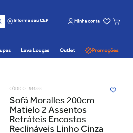
Informe seu CEP
Minha conta
oupas
Lava Louças
Outlet
Promoções
CÓDIGO:
944588
Sofá Moralles 200cm
Matielo 2 Assentos
Retráteis Encostos
Reclináveis Linho Cinza