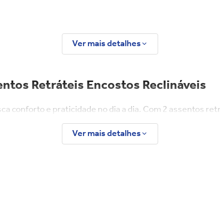
Ver mais detalhes
ntos Retráteis Encostos Reclináveis
a conforto e praticidade no dia a dia. Com 2 assentos ret
eira de eucalipto com reforços em OSB, e o estofamento co
Ver mais detalhes
e suporte de 100 kg por assento, é uma peça robusta e func
ar
ilos de decoração