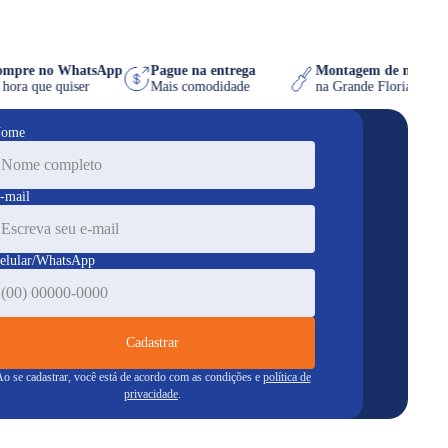
Compre no WhatsApp
Pague na entrega
Montagem de móv
na hora que quiser
Mais comodidade
na Grande Florian
ome
-mail
elular/WhatsApp
Cadastrar
o se cadastrar, você está de acordo com as condições e
política de
privacidade
.