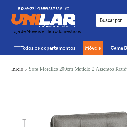
Loja de Móveis e Eletrodomésticos
Todos os departamentos
Móveis
Cama B
Início
Sofá Moralles 200cm Matielo 2 Assentos Retrá