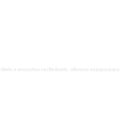
ráteis e encostos reclináveis, oferece espaço para
nta com molas espirais e fibras siliconadas. Com 2
ional, perfeita para sua sala de estar.