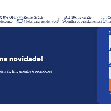
PIX 8% OFF
Retire Grátis
Até 10x no cartão
de desconto
4 lojas para atender você
Confira os parcelamentos
N
E
ma novidade!
C
lusivas, lançamentos e promoções
A