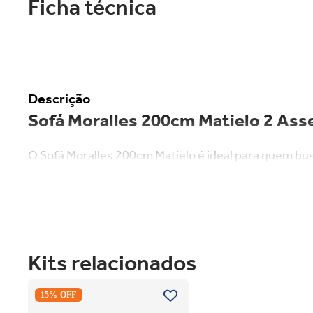
Ficha técnica
Descrição
Sofá Moralles 200cm Matielo 2 Asse
O Sofá Moralles 200cm Matielo é ideal para quem busc
relaxar com qualidade. Sua estrutura é feita em mad
metros de largura, profundidade de até 1,57m aberto 
Características:
Kits relacionados
Sofá de 2 assentos com 200 cm de largura
Modelo retrátil e com encostos reclináveis, ideal para relax
Estrutura robusta e estofado confortável
Secadora Piso Electrolux Premium
Design moderno e sofisticado, perfeito para salas de estar
15% OFF
Care 12Kg com Função AutoSense
Revestimento elegante, fácil de combinar com diversos est
SFP12 Branco 220V