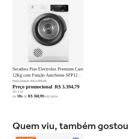
SFP12 Branco 220V
Secadora Piso Electrolux Premium Care
12Kg com Função AutoSense SFP12
Branco 220V
Preço normal
R$ 3.998,99
Preço promocional
R$ 3.394,79
NO PIX
ou
10x
de
R$ 368,99
sem juros
Quem viu, também gostou
Fogão 4 Bocas Brastemp de