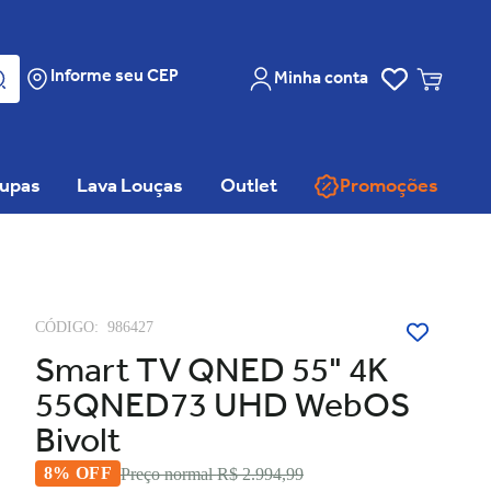
Informe seu CEP
Minha conta
oupas
Lava Louças
Outlet
Promoções
CÓDIGO:
986427
Smart TV QNED 55" 4K
55QNED73 UHD WebOS
Bivolt
8% OFF
Preço normal
R$ 2.994,99