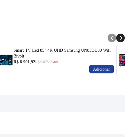
Entre em contato para saber mais do produto.
Smart TV Led 85" 4K UHD Samsung UN85DU80 Wifi
Bivolt
R$ 8.901,92
R$ 9.675,99
-8%
Adicionar