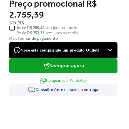
Preço promocional
R$
2.755,39
NO PIX
10x de
R$ 299,49
sem juros no cartão
12x de
R$ 253,33
com juros no cartão
Mais formas de pagamento
Você está comprando um produto Outlet!
Comprar agora
São produtos com desconto de várias marcas, que podem
apresentar pequenas avarias estéticas, como pequenos riscos
e amassados, que tiveram suas embalagens danificadas, ou
Comprar pelo WhatsApp
serem apenas ponta de estoque, não tendo nenhum dano.
Consultar frete e prazo de entrega
Você tem direito à garantia?
Claro! Você terá a garantia legal e de fábrica para defeitos
de fabricação.
Ficou com dúvida e não quer perder a oportunidade?