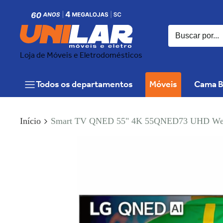
Loja de Móveis e Eletrodomésticos
Todos os departamentos
Móveis
Cama B
Início
Smart TV QNED 55" 4K 55QNED73 UHD Web