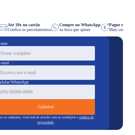
Até 10x no cartão
Compre no WhatsApp
Pague na
 você
Confira os parcelamentos
na hora que quiser
Mais com
ome
-mail
elular/WhatsApp
Cadastrar
o se cadastrar, você está de acordo com as condições e
política de
privacidade
.