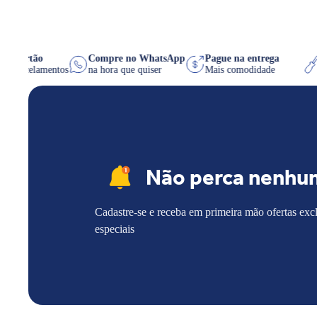
é 10x no cartão
Compre no WhatsApp
Pague na entrega
nfira os parcelamentos
na hora que quiser
Mais comodidade
Não perca nenhu
Cadastre-se e receba em primeira mão ofertas exc
especiais