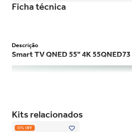
Ficha técnica
Descrição
Smart TV QNED 55" 4K 55QNED7
Kits relacionados
Secadora Piso Electrolux Premium
15% OFF
Care 12Kg com Função AutoSense