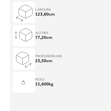
LARGURA
123,60
cm
ALTURA
77,20
cm
PROFUNDIDADE
23,50
cm
PESO
11,600
kg