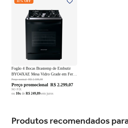
11% OFF
Embutir BYO4XAE Mesa Vidro
Grade em Ferro Fundido Dupla
Chama Preto Bivolt
Fogão 4 Bocas Brastemp de Embutir
BYO4XAE Mesa Vidro Grade em Ferro
Fundido Dupla Chama Preto Bivolt
Preço normal
R$ 2.599,99
Preço promocional
R$ 2.299,07
NO PIX
ou
10x
de
R$ 249,89
sem juros
Produtos recomendados para