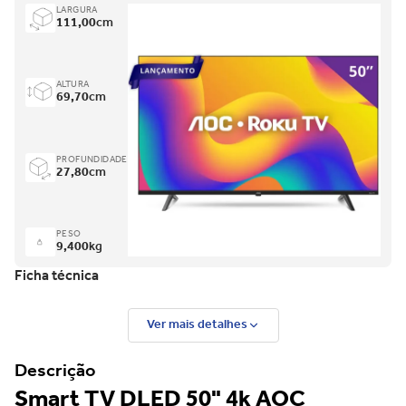
LARGURA
111,00
cm
ALTURA
69,70
cm
PROFUNDIDADE
27,80
cm
PESO
9,400
kg
Ficha técnica
Ver mais detalhes
Descrição
Smart TV DLED 50" 4k AOC