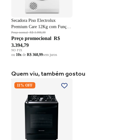
Secadora Piso Electrolux
Premium Care 12Kg com Função
AutoSense SFP12 Branco 220V
Preço normal
R$ 3.998,99
Preço promocional
R$
3.394,79
NO PIX
ou
10x
de
R$ 368,99
sem juros
Quem viu, também gostou
Fogão 4 Bocas Brastemp de
11% OFF
Embutir BYO4XAE Mesa
Vidro Grade em Ferro
Fundido Dupla Chama Preto
Bivolt