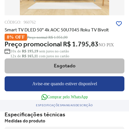
CÓDIGO:
960762
Smart TV DLED 50" 4k AOC 50U7045 Roku TV Bivolt
8% OFF
Preço normal
R$ 1.951,99
Preço promocional
R$ 1.795,83
NO PIX
10x de
R$ 195,19
sem juros no cartão
12x de
R$ 165,11
com juros no cartão
Esgotado
Avise-me quando estiver disponível
Comprar pelo WhatsApp
ESPECIFICAÇÕES
MANUAIS
DESCRIÇÃO
Especificações técnicas
Medidas do produto