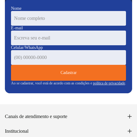
Nome
E-mail
Celular/WhatsApp
Cadastrar
Ao se cadastrar, você está de acordo com as condições e
política de privacidade
.
+
Canais de atendimento e suporte
Acessar minha conta
+
Institucional
Acompanhar pedido