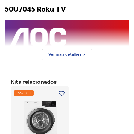
50U7045 Roku TV
Ver mais detalhes
Kits relacionados
Secadora Piso Electrolux
15% OFF
Premium Care 12Kg com
Função AutoSense SFP12
Branco 220V