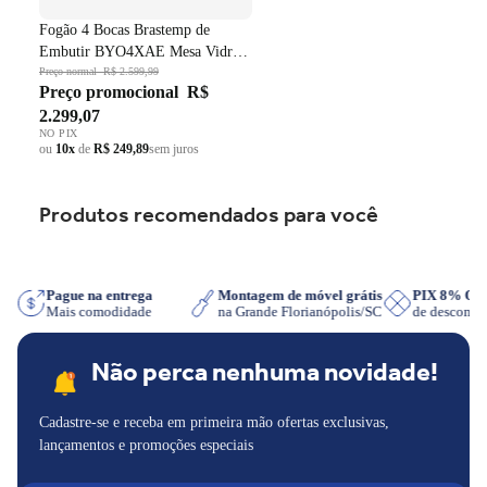
Fogão 4 Bocas Brastemp de
Embutir BYO4XAE Mesa Vidro
Grade em Ferro Fundido Dupla
Preço normal
R$ 2.599,99
Preço promocional
R$
Chama Preto Bivolt
2.299,07
NO PIX
ou
10x
de
R$ 249,89
sem juros
Produtos recomendados para você
sApp
Pague na entrega
Montagem de móvel grátis
PIX 8% 
Mais comodidade
na Grande Florianópolis/SC
de descon
Não perca nenhuma novidade!
Cadastre-se e receba em primeira mão ofertas exclusivas,
lançamentos e promoções especiais