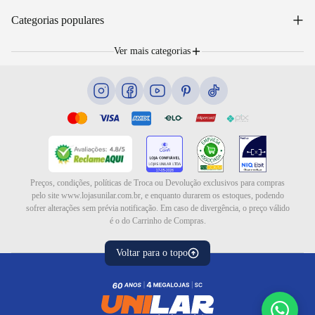
WhatsApp: (48) 99653-5566
Sobre nós
+
Email: sac@lojasunilar.com.br
Categorias populares
Política de entregas
Nossas lojas
Troca e devolução
Móveis
Portal de Vagas
Ver mais categorias
Cama box e colchões
Blog
Eletrodomésticos
Eletroportáteis
Ar e ventilação
Preços, condições, políticas de Troca ou Devolução exclusivos para compras
pelo site www.lojasunilar.com.br, e enquanto durarem os estoques, podendo
sofrer alterações sem prévia notificação. Em caso de divergência, o preço válido
é o do Carrinho de Compras.
Voltar para o topo