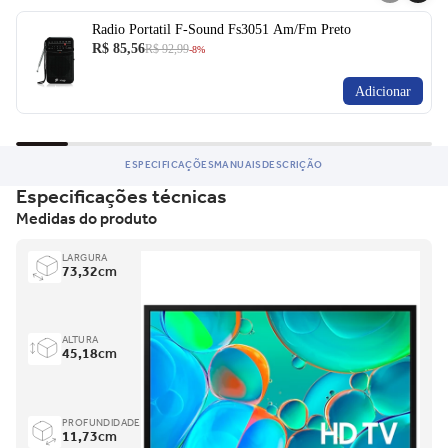
Ficou com dúvida e não quer perder a oportunidade?
Radio Portatil F-Sound Fs3051 Am/Fm Preto
R$ 85,56
R$ 92,99
-8%
Entre em contato para saber mais do produto.
Adicionar
ESPECIFICAÇÕES
MANUAIS
DESCRIÇÃO
Especificações técnicas
Medidas do produto
LARGURA
73,32
cm
ALTURA
45,18
cm
PROFUNDIDADE
11,73
cm