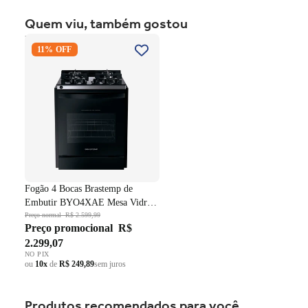
Quem viu, também gostou
Fogão 4 Bocas Brastemp de
11% OFF
Embutir BYO4XAE Mesa
Vidro Grade em Ferro
Fundido Dupla Chama Preto
Bivolt
Fogão 4 Bocas Brastemp de
Embutir BYO4XAE Mesa Vidro
Grade em Ferro Fundido Dupla
Preço normal
R$ 2.599,99
Preço promocional
R$
Chama Preto Bivolt
2.299,07
NO PIX
ou
10x
de
R$ 249,89
sem juros
Produtos recomendados para você