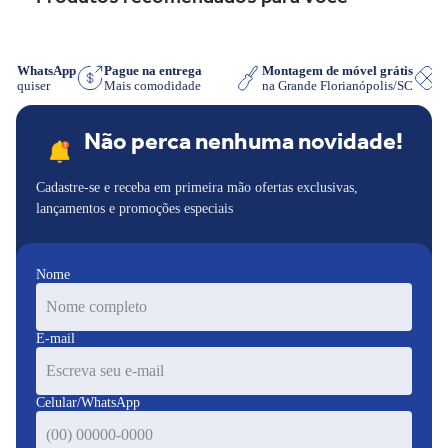
 no WhatsApp
Pague na entrega
Montagem de móvel grátis
 que quiser
Mais comodidade
na Grande Florianópolis/SC
Não perca nenhuma novidade!
Cadastre-se e receba em primeira mão ofertas exclusivas,
lançamentos e promoções especiais
Nome
E-mail
Celular/WhatsApp