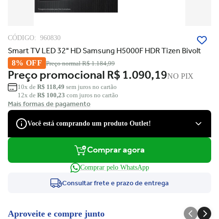
CÓDIGO:
960830
Smart TV LED 32" HD Samsung H5000F HDR Tizen Bivolt
8% OFF
Preço normal
R$ 1.184,99
Preço promocional
R$ 1.090,19
NO PIX
10x de
R$ 118,49
sem juros no cartão
12x de
R$ 100,23
com juros no cartão
Mais formas de pagamento
Você está comprando um produto Outlet!
Comprar agora
São produtos com desconto de várias marcas, que podem apresentar
pequenas avarias estéticas, como pequenos riscos e amassados, que
Comprar pelo WhatsApp
tiveram suas embalagens danificadas, ou serem apenas ponta de
estoque, não tendo nenhum dano.
Consultar frete e prazo de entrega
Você tem direito à garantia?
Claro! Você terá a garantia legal e de fábrica para defeitos de
Aproveite e compre junto
fabricação.