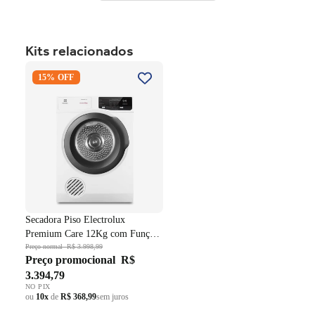
Kits relacionados
Secadora Piso Electrolux
15% OFF
Premium Care 12Kg com
Função AutoSense SFP12
Branco 220V
Secadora Piso Electrolux
Premium Care 12Kg com Função
AutoSense SFP12 Branco 220V
Preço normal
R$ 3.998,99
Preço promocional
R$
3.394,79
NO PIX
ou
10x
de
R$ 368,99
sem juros