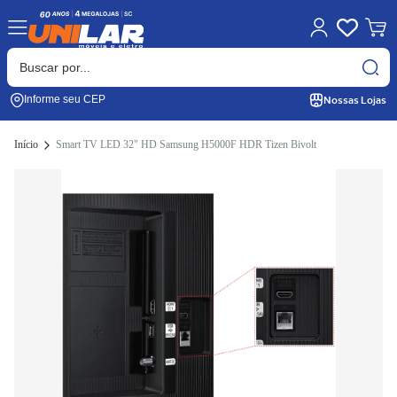
Nossas Lojas
Informe seu CEP
Início
Smart TV LED 32" HD Samsung H5000F HDR Tizen Bivolt