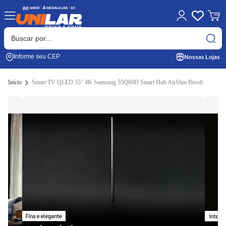
Nossas Lojas
Informe seu CEP
Início
Smart TV QLED 55" 4K Samsung 55Q60D Smart Hub AirSlim Bivolt