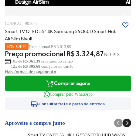
CÓDIGO:
905077
Smart TV QLED 55" 4K Samsung 55Q60D Smart Hub
AirSlim Bivolt
8% OFF
Preço normal
R$ 3.613,99
Preço promocional
R$ 3.324,87
NO PIX
10x de
R$ 361,39
sem juros no cartão
12x de
R$ 305,68
com juros no cartão
Mais formas de pagamento
Comprar agora
Comprar pelo WhatsApp
Consultar frete e prazo de entrega
Aproveite e compre junto
Smart TV QNED 55" 4K LG 55QNED70 UHD WebOS