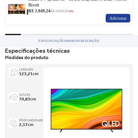
Bivolt
R$ 2.849,24
R$ 3.096,99
-8%
Adicionar
ESPECIFICAÇÕES
MANUAIS
DESCRIÇÃO
Especificações técnicas
Medidas do produto
LARGURA
123,21
cm
ALTURA
70,83
cm
PROFUNDIDADE
2,57
cm