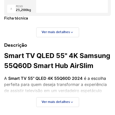
PESO
21,200
kg
Ficha técnica
Ver mais detalhes
Descrição
Smart TV QLED 55" 4K Samsung
55Q60D Smart Hub AirSlim
A
Smart TV 55" QLED 4K 55Q60D 2024
é a escolha
perfeita para quem deseja transformar a experiência
de assistir televisão em um verdadeiro espetáculo
audiovisual. Este modelo oferece uma combinação de
Ver mais detalhes
tecnologia avançada, design elegante e
funcionalidades inteligentes, garantindo uma imersão