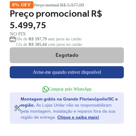
8% OFF
Preço normal
R$ 5.977,99
Preço promocional
R$
5.499,75
NO PIX
10x de
R$ 597,79
sem juros no cartão
12x de
R$ 505,64
com juros no cartão
Esgotado
Avise-me quando estiver disponível
Comprar pelo WhatsApp
Montagem grátis na Grande Florianópolis/SC e
região.
As Lojas Unilar não se responsabilizam
pela montagem, instalação e reparos fora da sua
região de entrega.
Clique e saiba mais!