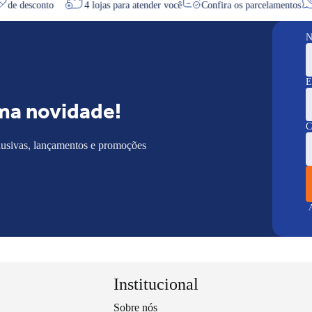
C
de desconto
4 lojas para atender você
Confira os parcelament
N
E
ma novidade!
C
lusivas, lançamentos e promoções
A
Institucional
Sobre nós