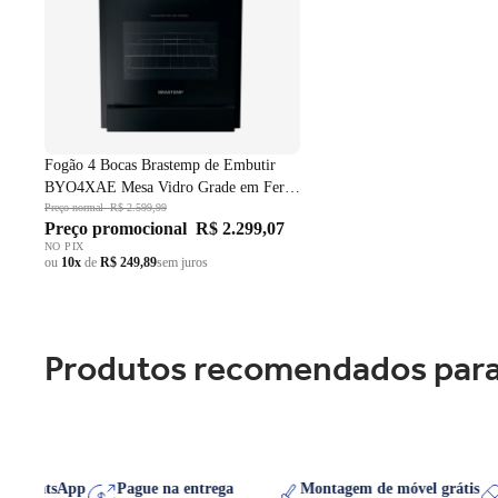
Fogão 4 Bocas Brastemp de Embutir
BYO4XAE Mesa Vidro Grade em Ferro
Fundido Dupla Chama Preto Bivolt
Preço normal
R$ 2.599,99
Preço promocional
R$ 2.299,07
NO PIX
ou
10x
de
R$ 249,89
sem juros
Produtos recomendados para
re no WhatsApp
Pague na entrega
Montagem de móvel grát