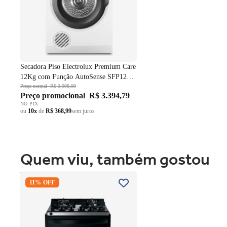
Secadora Piso Electrolux Premium Care
12Kg com Função AutoSense SFP12
Branco 220V
Preço normal
R$ 3.998,99
Preço promocional
R$ 3.394,79
NO PIX
ou
10x
de
R$ 368,99
sem juros
Quem viu, também gostou
Fogão 4 Bocas Brastemp de
11% OFF
Embutir BYO4XAE Mesa Vidro
Grade em Ferro Fundido Dupla
Chama Preto Bivolt