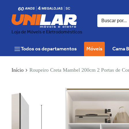
Loja de Móveis e Eletrodomésticos
Todos os departamentos
Móveis
Cama B
Início
Roupeiro Creta Mambel 200cm 2 Portas de C