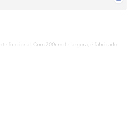
te funcional. Com 200cm de largura, é fabricado
resistência, garantindo um visual sofisticado e
o quarto. Internamente, possui 3 gavetas, 3
ema de correr flutuante com ferragens de alta