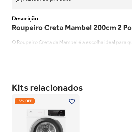
Descrição
Roupeiro Creta Mambel 200cm 2 Po
O Roupeiro Creta da Mambel é a escolha ideal para
100% em MDF, oferecendo resistência e durabilidade.
duradouro. Equipado com 2 portas de correr com espel
cabideiros e diversas prateleiras bem distribuídas, 
qualidade assegura um deslizamento suave e silencio
Kits relacionados
Cabideiro extensível basculante: Promove otimização e o
Fabricado 100% em MDF: estrutura robusta e durável
2 portas de correr com espelho: economia de espaço e ele
Secadora Piso Electrolux Premium
15% OFF
Pintura fosca com acabamento em verniz de alta resistênci
Care 12Kg com Função AutoSense
3 gavetas internas, 3 cabideiros e diversas prateleiras orga
SFP12 Branco 220V
Sistema deslizante flutuante: leveza e suavidade ao abrir
Ferragens de alta qualidade e montagem minifix
Design moderno com excelente aproveitamento interno
Ideal para dormitórios que precisam de funcionalidade e s