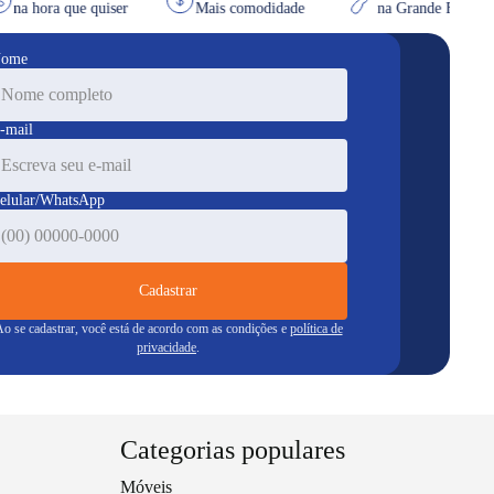
os
na hora que quiser
Mais comodidade
na Grande Flo
ome
-mail
elular/WhatsApp
Cadastrar
o se cadastrar, você está de acordo com as condições e
política de
privacidade
.
Categorias populares
Móveis