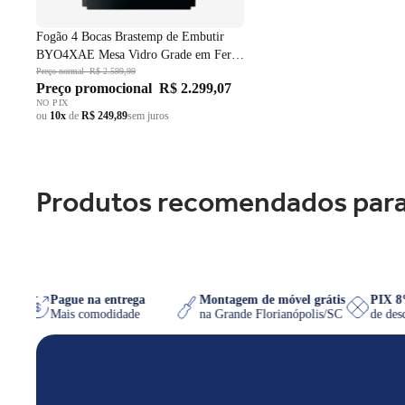
Fogão 4 Bocas Brastemp de Embutir
BYO4XAE Mesa Vidro Grade em Ferro
Fundido Dupla Chama Preto Bivolt
Preço normal
R$ 2.599,99
Preço promocional
R$ 2.299,07
NO PIX
ou
10x
de
R$ 249,89
sem juros
Produtos recomendados para
hatsApp
Pague na entrega
Montagem de móvel grátis
P
iser
Mais comodidade
na Grande Florianópolis/SC
de