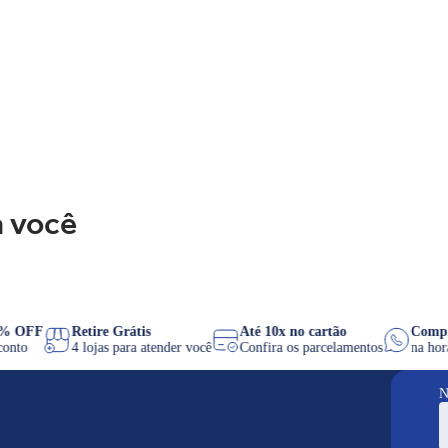
 você
IX 8% OFF
Retire Grátis
Até 10x no cartão
C
 desconto
4 lojas para atender você
Confira os parcelamentos
na
N