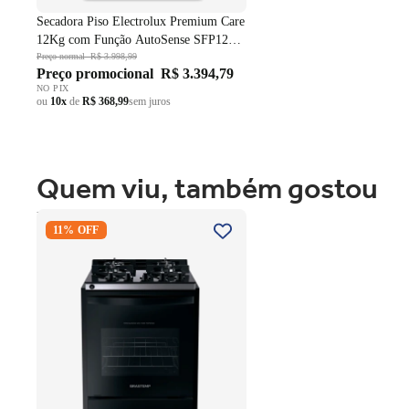
Secadora Piso Electrolux Premium Care
12Kg com Função AutoSense SFP12
Branco 220V
Preço normal
R$ 3.998,99
Preço promocional
R$ 3.394,79
NO PIX
ou
10x
de
R$ 368,99
sem juros
Quem viu, também gostou
Fogão 4 Bocas Brastemp de
11% OFF
Embutir BYO4XAE Mesa Vidro
Grade em Ferro Fundido Dupla
Chama Preto Bivolt