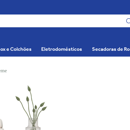
ox e Colchões
Eletrodomésticos
Secadoras de R
reme