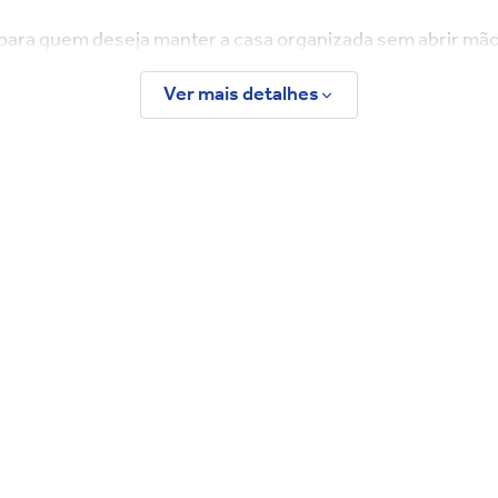
eal para quem deseja manter a casa organizada sem abrir m
o perfeito para acomodar diversos pares de calçados, deix
Ver mais detalhes
tes estilos de decoração, enquanto as 4 portas ajudam a 
 quem busca otimização de espaço e mais comodidade dentr
 para oferecer praticidade em qualquer espaço da casa. Seja
ado. Uma ótima escolha para quem procura móveis funciona