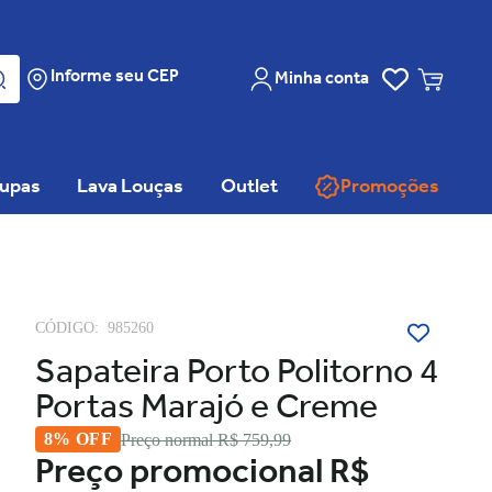
Informe seu CEP
Minha conta
oupas
Lava Louças
Outlet
Promoções
CÓDIGO:
985260
Sapateira Porto Politorno 4
Portas Marajó e Creme
8% OFF
Preço normal
R$ 759,99
Preço promocional
R$