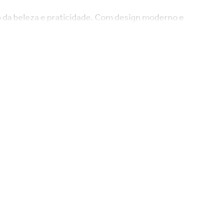
ão da beleza e praticidade. Com design moderno e
ando quartos, closets ou halls de entrada muito
manter tudo protegido da poeira e sempre bem
o de casa.
 no quarto, hall de entrada ou closet, ela contribui
is com excelente custo-benefício.