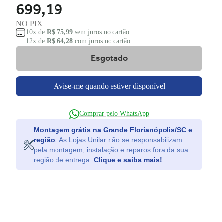
699,19
NO PIX
10x de
R$ 75,99
sem juros no cartão
12x de
R$ 64,28
com juros no cartão
Esgotado
Avise-me quando estiver disponível
Comprar pelo WhatsApp
Montagem grátis na Grande Florianópolis/SC e
região.
As Lojas Unilar não se responsabilizam
pela montagem, instalação e reparos fora da sua
região de entrega.
Clique e saiba mais!