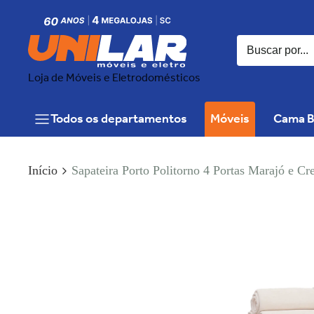
Loja de Móveis e Eletrodomésticos
Todos os departamentos
Móveis
Cama B
Início
Sapateira Porto Politorno 4 Portas Marajó e C