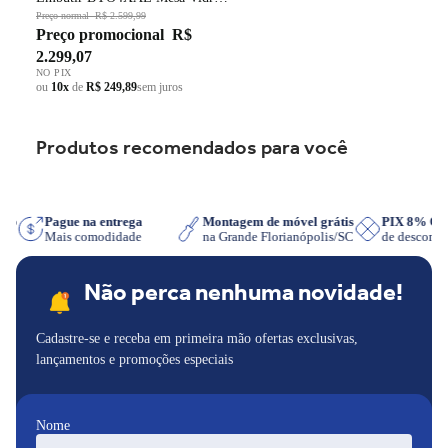
Grade em Ferro Fundido Dupla
Preço normal
R$ 2.599,99
Preço promocional
R$
Chama Preto Bivolt
2.299,07
NO PIX
ou
10x
de
R$ 249,89
sem juros
Produtos recomendados para você
sApp
Pague na entrega
Montagem de móvel grátis
PIX 8% O
Mais comodidade
na Grande Florianópolis/SC
de descont
Não perca nenhuma novidade!
Cadastre-se e receba em primeira mão ofertas exclusivas,
lançamentos e promoções especiais
Nome