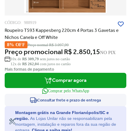
CÓDIGO:
988919
Roupeiro T593 Kappesberg 220cm 4 Portas 3 Gavetas e
Nichos Canela e Off White
8% OFF
Preço normal
R$ 3.097,99
Preço promocional
R$ 2.850,15
NO PIX
10x de
R$ 309,79
sem juros no cartão
12x de
R$ 262,04
com juros no cartão
Mais formas de pagamento
Comprar agora
Comprar pelo WhatsApp
Consultar frete e prazo de entrega
Montagem grátis na Grande Florianópolis/SC e
região.
As Lojas Unilar não se responsabilizam pela
montagem, instalação e reparos fora da sua região de
entrega.
Clique e saiba mais!