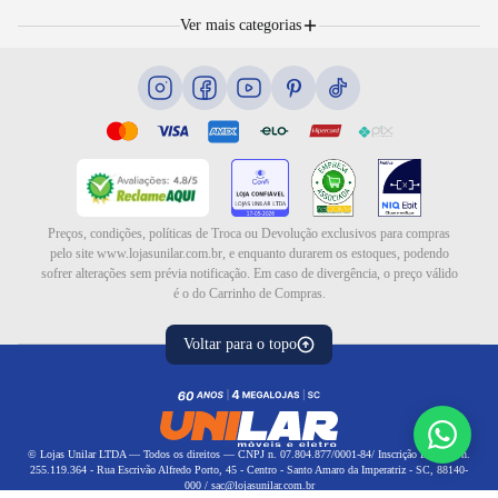
Troca e devolução
Móveis
Portal de Vagas
Ver mais categorias
Cama box e colchões
Blog
Eletrodomésticos
Eletroportáteis
Ar e ventilação
Preços, condições, políticas de Troca ou Devolução exclusivos para compras
pelo site www.lojasunilar.com.br, e enquanto durarem os estoques, podendo
sofrer alterações sem prévia notificação. Em caso de divergência, o preço válido
é o do Carrinho de Compras.
Voltar para o topo
© Lojas Unilar LTDA — Todos os direitos — CNPJ n. 07.804.877/0001-84/ Inscrição Estadual n.
255.119.364 - Rua Escrivão Alfredo Porto, 45 - Centro - Santo Amaro da Imperatriz - SC, 88140-
000 / sac@lojasunilar.com.br