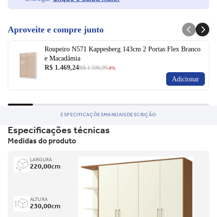
Aproveite e compre junto
Roupeiro N571 Kappesberg 143cm 2 Portas Flex Branco
e Macadâmia
R$ 1.469,24
R$ 1.596,99
-8%
Adicionar
ESPECIFICAÇÕES
MANUAIS
DESCRIÇÃO
Especificações técnicas
Medidas do produto
LARGURA
220,00
cm
ALTURA
230,00
cm