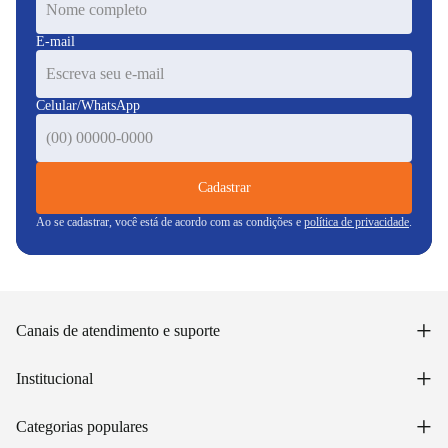
E-mail
Celular/WhatsApp
Cadastrar
Ao se cadastrar, você está de acordo com as condições e
política de privacidade
.
+
Canais de atendimento e suporte
Acessar minha conta
+
Institucional
Acompanhar pedido
WhatsApp: (48) 99653-5566
Sobre nós
+
Email: sac@lojasunilar.com.br
Categorias populares
Política de entregas
Nossas lojas