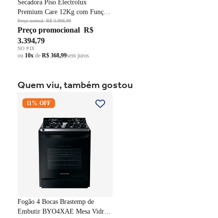
Secadora Piso Electrolux
Premium Care 12Kg com Função
AutoSense SFP12 Branco 220V
Preço normal
R$ 3.998,99
Preço promocional
R$
3.394,79
NO PIX
ou
10x
de
R$ 368,99
sem juros
Quem viu, também gostou
Fogão 4 Bocas Brastemp de
11% OFF
Embutir BYO4XAE Mesa
Vidro Grade em Ferro
Fundido Dupla Chama Preto
Bivolt
Fogão 4 Bocas Brastemp de
Embutir BYO4XAE Mesa Vidro