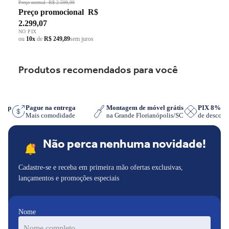
Grade em Ferro Fundido Dupla
Preço normal
R$ 2.599,99
Preço promocional
R$
Chama Preto Bivolt
2.299,07
NO PIX
ou
10x
de
R$ 249,89
sem juros
Produtos recomendados para você
tsApp
Pague na entrega
Montagem de móvel grátis
PIX 8% 
r
Mais comodidade
na Grande Florianópolis/SC
de descon
Não perca nenhuma novidade!
Cadastre-se e receba em primeira mão ofertas exclusivas,
lançamentos e promoções especiais
Nome