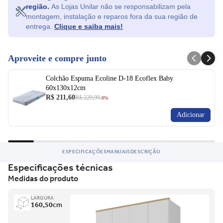
região.
As Lojas Unilar não se responsabilizam pela
fabricação.
montagem, instalação e reparos fora da sua região de
Ficou com dúvida e não quer perder a oportunidade?
entrega.
Clique e saiba mais!
Entre em contato para saber mais do produto.
Aproveite e compre junto
Colchão Espuma Ecoline D-18 Ecoflex Baby
60x130x12cm
R$ 211,60
R$ 229,99
-8%
Adicionar
ESPECIFICAÇÕES
MANUAIS
DESCRIÇÃO
Especificações técnicas
Medidas do produto
LARGURA
160,50
cm