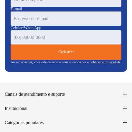
E-mail
Celular/WhatsApp
Cadastrar
Ao se cadastrar, você está de acordo com as condições e
política de privacidade
.
+
Canais de atendimento e suporte
Acessar minha conta
+
Institucional
Acompanhar pedido
WhatsApp: (48) 99653-5566
Sobre nós
+
Email: sac@lojasunilar.com.br
Categorias populares
Política de entregas
Nossas lojas
Troca e devolução