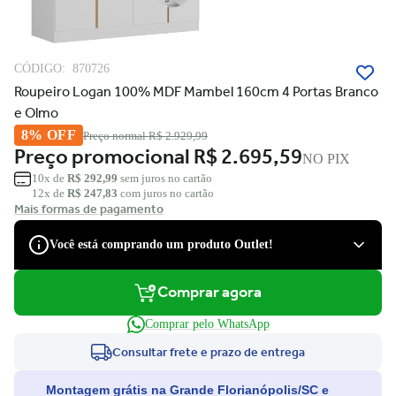
CÓDIGO:
870726
Roupeiro Logan 100% MDF Mambel 160cm 4 Portas Branco
e Olmo
8% OFF
Preço normal
R$ 2.929,99
Preço promocional
R$ 2.695,59
NO PIX
10x de
R$ 292,99
sem juros no cartão
12x de
R$ 247,83
com juros no cartão
Mais formas de pagamento
Você está comprando um produto Outlet!
Comprar agora
São produtos com desconto de várias marcas, que podem apresentar
pequenas avarias estéticas, como pequenos riscos e amassados, que
Comprar pelo WhatsApp
tiveram suas embalagens danificadas, ou serem apenas ponta de
estoque, não tendo nenhum dano.
Consultar frete e prazo de entrega
Você tem direito à garantia?
Montagem grátis na Grande Florianópolis/SC e
Claro! Você terá a garantia legal e de fábrica para defeitos de