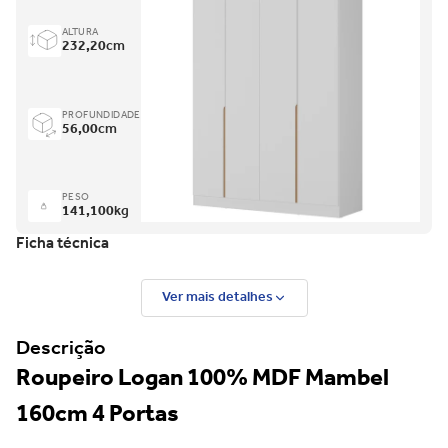
ALTURA
232,20
cm
PROFUNDIDADE
56,00
cm
PESO
141,100
kg
Ficha técnica
Ver mais detalhes
Descrição
Roupeiro Logan 100% MDF Mambel
160cm 4 Portas