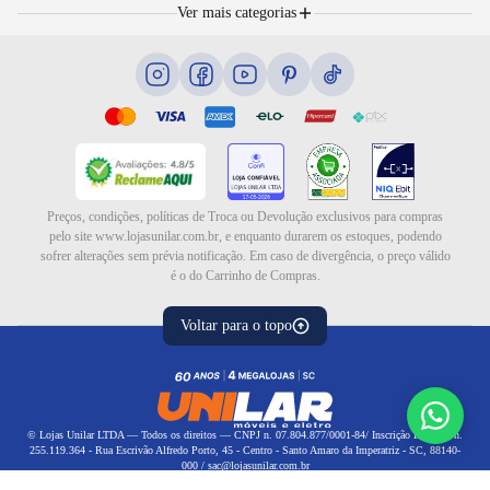
Móveis
Portal de Vagas
Ver mais categorias
Cama box e colchões
Blog
Eletrodomésticos
Eletroportáteis
Ar e ventilação
Preços, condições, políticas de Troca ou Devolução exclusivos para compras
pelo site www.lojasunilar.com.br, e enquanto durarem os estoques, podendo
sofrer alterações sem prévia notificação. Em caso de divergência, o preço válido
é o do Carrinho de Compras.
Voltar para o topo
© Lojas Unilar LTDA — Todos os direitos — CNPJ n. 07.804.877/0001-84/ Inscrição Estadual n.
255.119.364 - Rua Escrivão Alfredo Porto, 45 - Centro - Santo Amaro da Imperatriz - SC, 88140-
000 / sac@lojasunilar.com.br
Política de privacidade
|
Política de frete
Política de reembolso