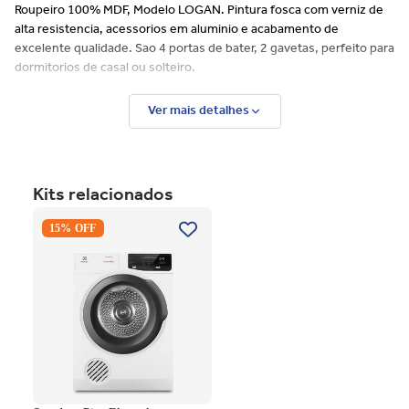
Roupeiro 100% MDF, Modelo LOGAN. Pintura fosca com verniz de
alta resistencia, acessorios em aluminio e acabamento de
excelente qualidade. Sao 4 portas de bater, 2 gavetas, perfeito para
dormitorios de casal ou solteiro.
Características:
Ver mais detalhes
100% MDF.
Estrutura em MDF 15mm
Possui 4 portas de bater
2 gavetas internas
Kits relacionados
Corrediça telescópica
Secadora Piso Electrolux
Dobradiça com amortecedor
15% OFF
Premium Care 12Kg com
Fita borda em PVC
Função AutoSense SFP12
Cabideiro em alumínio
Branco 220V
Sistema de montagem Minifix
Reforço de gavetas
Verniz de alta resistência