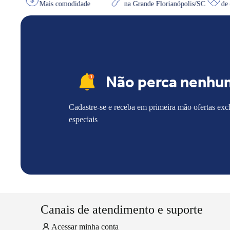
e quiser
Mais comodidade
na Grande Florianópolis/SC
Não perca nenhu
Cadastre-se e receba em primeira mão ofertas exc
especiais
Canais de atendimento e suporte
Acessar minha conta