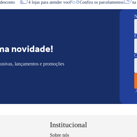
de desconto
4 lojas para atender você
Confira os parcelamentos
N
E
ma novidade!
C
lusivas, lançamentos e promoções
A
Institucional
Sobre nós