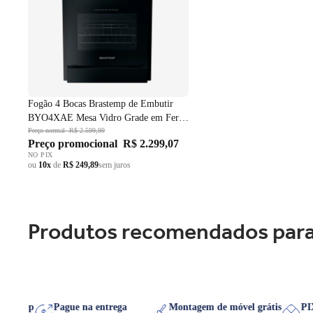
Fogão 4 Bocas Brastemp de Embutir
BYO4XAE Mesa Vidro Grade em Ferro
Fundido Dupla Chama Preto Bivolt
Preço normal
R$ 2.599,99
Preço promocional
R$ 2.299,07
NO PIX
ou
10x
de
R$ 249,89
sem juros
Produtos recomendados para
o WhatsApp
Pague na entrega
Montagem de móvel grátis