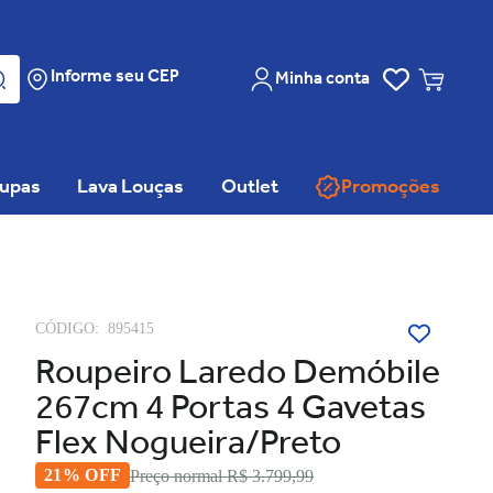
Informe seu CEP
Minha conta
oupas
Lava Louças
Outlet
Promoções
CÓDIGO:
895415
Roupeiro Laredo Demóbile
267cm 4 Portas 4 Gavetas
Flex Nogueira/Preto
21% OFF
Preço normal
R$ 3.799,99