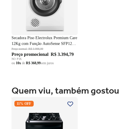
Secadora Piso Electrolux Premium Care
12Kg com Função AutoSense SFP12
Branco 220V
Preço normal
R$ 3.998,99
Preço promocional
R$ 3.394,79
NO PIX
ou
10x
de
R$ 368,99
sem juros
Quem viu, também gostou
Fogão 4 Bocas Brastemp de
11% OFF
Embutir BYO4XAE Mesa Vidro
Grade em Ferro Fundido Dupla
Chama Preto Bivolt