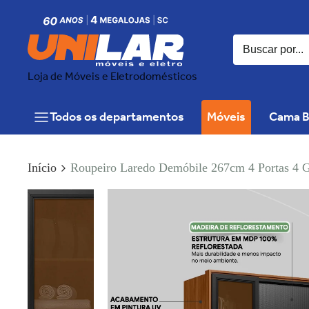
Loja de Móveis e Eletrodomésticos
Todos os departamentos
Móveis
Cama B
Início
Roupeiro Laredo Demóbile 267cm 4 Portas 4 G