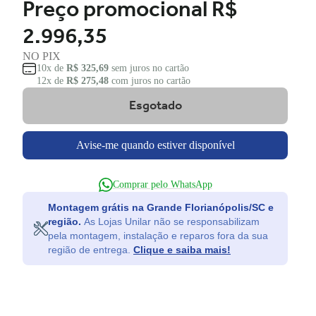
Preço promocional
R$
2.996,35
NO PIX
10x de
R$ 325,69
sem juros no cartão
12x de
R$ 275,48
com juros no cartão
Esgotado
Avise-me quando estiver disponível
Comprar pelo WhatsApp
Montagem grátis na Grande Florianópolis/SC e
região.
As Lojas Unilar não se responsabilizam
pela montagem, instalação e reparos fora da sua
região de entrega.
Clique e saiba mais!