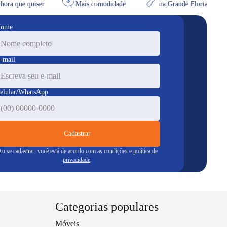
na hora que quiser
Mais comodidade
na Grande Florian
ome
-mail
elular/WhatsApp
Cadastrar
o se cadastrar, você está de acordo com as condições e
política de
privacidade
.
Categorias populares
Móveis