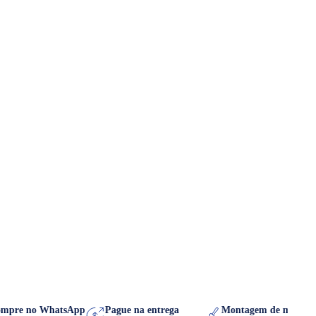
Compre no WhatsApp
Pague na entrega
Montagem de móve