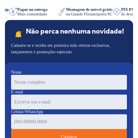
atsApp
Pague na entrega
Montagem de móvel grátis
PIX 8%
er
Mais comodidade
na Grande Florianópolis/SC
de desco
Não perca nenhuma novidade!
Cadastre-se e receba em primeira mão ofertas exclusivas,
lançamentos e promoções especiais
Nome
E-mail
Celular/WhatsApp
Cadastrar