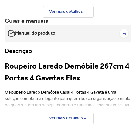
Ver mais detalhes
Guias e manuais
Manual do produto
Descrição
Roupeiro Laredo Demóbile 267cm 4
Portas 4 Gavetas Flex
O Roupeiro Laredo Demóbile Casal 4 Portas 4 Gaveta é uma
solução completa e elegante para quem busca organização e estilo
no quarto. Com um design moderno e funcional, criando um visual
contemporâneo que se adapta a diversos tipos de decoração.
Ver mais detalhes
Possui quatro portas amplas que proporcionam acesso fácil e
conveniente ao espaço interno, ideal para pendurar roupas longas
e guardar objetos maiores. Além disso, conta com quatro gavetas