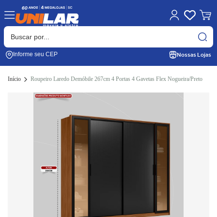
Nossas Lojas
Informe seu CEP
Início
Roupeiro Laredo Demóbile 267cm 4 Portas 4 Gavetas Flex Nogueira/Preto