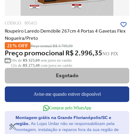
CÓDIGO:
895415
Roupeiro Laredo Demóbile 267cm 4 Portas 4 Gavetas Flex
Nogueira/Preto
21% OFF
Preço normal
R$ 3.799,99
Preço promocional
R$ 2.996,35
NO PIX
10x de
R$ 325,69
sem juros no cartão
12x de
R$ 275,48
com juros no cartão
Esgotado
Avise-me quando estiver disponível
Comprar pelo WhatsApp
Montagem grátis na Grande Florianópolis/SC e
região.
As Lojas Unilar não se responsabilizam pela
montagem, instalação e reparos fora da sua região de