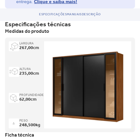
entrega.
Clique e saiba mais!
ESPECIFICAÇÕES
MANUAIS
DESCRIÇÃO
Especificações técnicas
Medidas do produto
LARGURA
267,00
cm
ALTURA
235,00
cm
PROFUNDIDADE
62,00
cm
PESO
248,500
kg
Ficha técnica