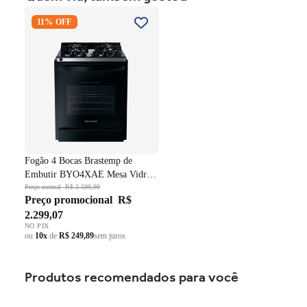
Fogão 4 Bocas Brastemp de
11% OFF
Embutir BYO4XAE Mesa
Vidro Grade em Ferro
Fundido Dupla Chama Preto
Bivolt
Fogão 4 Bocas Brastemp de
Embutir BYO4XAE Mesa Vidro
Grade em Ferro Fundido Dupla
Preço normal
R$ 2.599,99
Preço promocional
R$
Chama Preto Bivolt
2.299,07
NO PIX
ou
10x
de
R$ 249,89
sem juros
Produtos recomendados para você