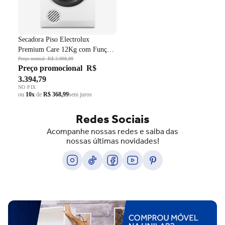
Secadora Piso Electrolux
Premium Care 12Kg com Função
AutoSense SFP12 Branco 220V
Preço normal
R$ 3.998,99
Preço promocional
R$
3.394,79
NO PIX
ou
10x
de
R$ 368,99
sem juros
Redes Sociais
Acompanhe nossas redes e saiba das
nossas últimas novidades!