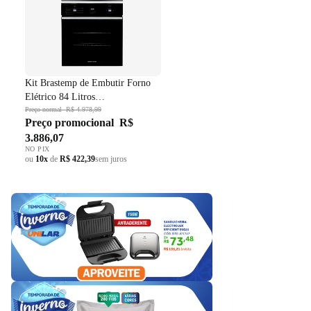
Kit Brastemp de Embutir Forno
Elétrico 84 Litros
BOC84AE+Micro-ondas 32 Litros
Preço normal
R$ 4.978,99
Preço promocional
R$
BM146AE Preto 220V
3.886,07
NO PIX
ou
10x
de
R$ 422,39
sem juros