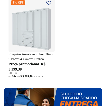
8% OFF
262cm 6 Portas 4 Gavetas
Branco
Roupeiro Americano Henn 262cm
6 Portas 4 Gavetas Branco
Preço promocional
R$
3.399,39
NO PIX
ou
10x
de
R$ 369,49
sem juros