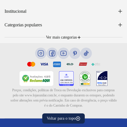
Acessar minha conta
+
Institucional
Acompanhar pedido
WhatsApp: (48) 99653-5566
Sobre nós
+
Email: sac@lojasunilar.com.br
Categorias populares
Política de entregas
Nossas lojas
Troca e devolução
Móveis
Portal de Vagas
Ver mais categorias
Cama box e colchões
Blog
Eletrodomésticos
Eletroportáteis
Ar e ventilação
Preços, condições, políticas de Troca ou Devolução exclusivos para compras
pelo site www.lojasunilar.com.br, e enquanto durarem os estoques, podendo
sofrer alterações sem prévia notificação. Em caso de divergência, o preço válido
é o do Carrinho de Compras.
Voltar para o topo