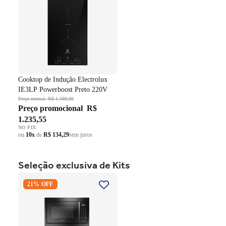
Cooktop de Indução Electrolux
IE3LP Powerboost Preto 220V
Preço normal
R$ 1.388,99
Preço promocional
R$
1.235,55
NO PIX
ou
10x
de
R$ 134,29
sem juros
Seleção exclusiva de Kits
Kit Brastemp de Embutir
21% OFF
Forno Elétrico 84 Litros
BOC84AE+Micro-ondas 32
Litros BM146AE Preto 220V