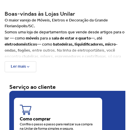
Boas-vindas às Lojas Unilar
O maior varejo de Móveis, Eletros e Decoração da Grande
Florianópolis/SC.
Somos uma loja de departamentos que vende desde artigos para o
lar — como
móveis
para a
sala de estar e quarto
—, até
eletrodomésticos
— como
batedeiras, liquidificadores, micro-
ondas, fogões
, entre outros. Na linha de eletroportáteis, você
encontra
chaleiras, mixers, espremedores e centrífugas
, só para
citar alguns exemplos.
Ler mais
Além disso, há muitos itens para
cozinha, banheiro e decoração
, e
uma ampla variedade de produtos de cuidados com
beleza e saúde
tais como
escovas de cabelo, barbeadores, depiladores
e até
Serviço ao cliente
balanças
. Já para o seu
bebê, disponibilizamos uma linha
completa
que envolve, entre outros produtos,
bebês conforto e
carrinhos
.
Além do site, as Lojas Unilar têm 4 unidades físicas na
Grande
Florianópolis
, sendo uma rede em franca expansão. São
60 anos
de consideração e carinho com o consumidor.
Como comprar
O motivo disso é que as Lojas Unilar oferecem sempre muitas
Confira o passo a passo para realizar sua compra
na Unilar de forma simples e segura.
ofertas
, em todos os
departamentos
. O melhor de tudo é que