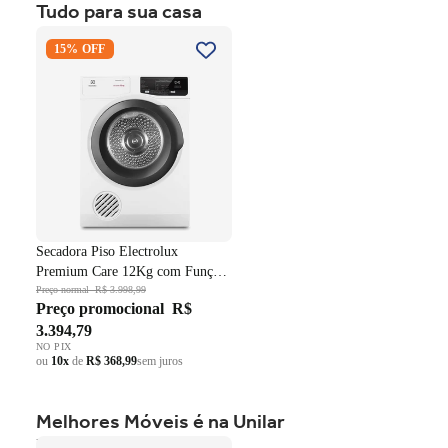
Tudo para sua casa
ou
10x
de
R$ 999,59
sem juros
Secadora Piso Electrolux
15% OFF
Premium Care 12Kg com
Função AutoSense SFP12
Branco 220V
Secadora Piso Electrolux
Premium Care 12Kg com Função
AutoSense SFP12 Branco 220V
Preço normal
R$ 3.998,99
Preço promocional
R$
3.394,79
NO PIX
ou
10x
de
R$ 368,99
sem juros
Melhores Móveis é na Unilar
Roupeiro Americano Henn