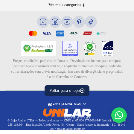
Móveis
Portal de Vagas
Ver mais categorias
Cama box e colchões
Blog
Eletrodomésticos
Eletroportáteis
Ar e ventilação
Preços, condições, políticas de Troca ou Devolução exclusivos para compras
pelo site www.lojasunilar.com.br, e enquanto durarem os estoques, podendo
sofrer alterações sem prévia notificação. Em caso de divergência, o preço válido
é o do Carrinho de Compras.
Voltar para o topo
© Lojas Unilar LTDA — Todos os direitos — CNPJ n. 07.804.877/0001-84/ Inscrição Estadual n.
255.119.364 - Rua Escrivão Alfredo Porto, 45 - Centro - Santo Amaro da Imperatriz - SC, 88140-
000 / sac@lojasunilar.com.br
Política de privacidade
|
Política de frete
Política de reembolso