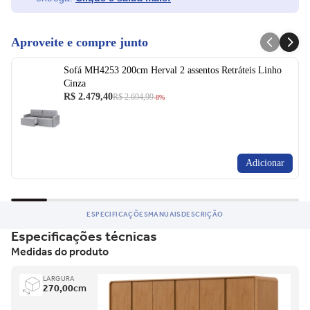
Aproveite e compre junto
Sofá MH4253 200cm Herval 2 assentos Retráteis Linho
Cinza
R$ 2.479,40
R$ 2.694,99
-8%
Adicionar
ESPECIFICAÇÕES
MANUAIS
DESCRIÇÃO
Especificações técnicas
Medidas do produto
LARGURA
270,00
cm