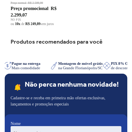
Grade em Ferro Fundido Dupla
Preço normal
R$ 2.599,99
Preço promocional
R$
Chama Preto Bivolt
2.299,07
NO PIX
ou
10x
de
R$ 249,89
sem juros
Produtos recomendados para você
App
Pague na entrega
Montagem de móvel grátis
PIX 8% OF
Mais comodidade
na Grande Florianópolis/SC
de desconto
Não perca nenhuma novidade!
Cadastre-se e receba em primeira mão ofertas exclusivas,
lançamentos e promoções especiais
Nome