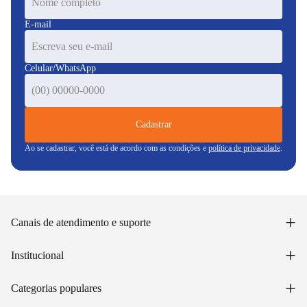
E-mail
Celular/WhatsApp
Cadastrar
Ao se cadastrar, você está de acordo com as condições e
política de privacidade
.
+
Canais de atendimento e suporte
Acessar minha conta
+
Institucional
Acompanhar pedido
WhatsApp: (48) 99653-5566
Sobre nós
+
Email: sac@lojasunilar.com.br
Categorias populares
Política de entregas
Nossas lojas
Troca e devolução