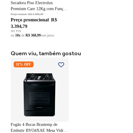
Secadora Piso Electrolux
Premium Care 12Kg com Função
AutoSense SFP12 Branco 220V
Preço normal
R$ 3.998,99
Preço promocional
R$
3.394,79
NO PIX
ou
10x
de
R$ 368,99
sem juros
Quem viu, também gostou
Fogão 4 Bocas Brastemp de
11% OFF
Embutir BYO4XAE Mesa
Vidro Grade em Ferro
Fundido Dupla Chama Preto
Bivolt
Fogão 4 Bocas Brastemp de
Embutir BYO4XAE Mesa Vidro