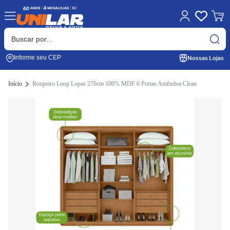
Nossas Lojas
Informe seu CEP
Início
Roupeiro Loop Lopas 270cm 100% MDF 6 Portas Amêndoa Clean