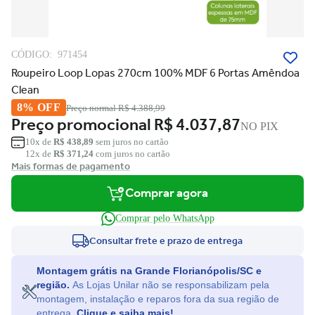
CÓDIGO:
971454
Roupeiro Loop Lopas 270cm 100% MDF 6 Portas Amêndoa
Clean
8% OFF
Preço normal
R$ 4.388,99
Preço promocional
R$ 4.037,87
NO PIX
10x de
R$ 438,89
sem juros no cartão
12x de
R$ 371,24
com juros no cartão
Mais formas de pagamento
Comprar agora
Comprar pelo WhatsApp
Consultar frete e prazo de entrega
Montagem grátis na Grande Florianópolis/SC e
região.
As Lojas Unilar não se responsabilizam pela
montagem, instalação e reparos fora da sua região de
entrega.
Clique e saiba mais!