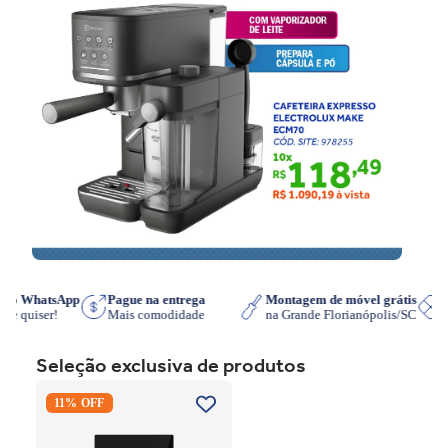
pre no WhatsApp
Pague na entrega
Montagem de móvel grátis
hora que quiser!
Mais comodidade
na Grande Florianópolis/SC
Seleção exclusiva de produtos
Cooktop de Indução
11% OFF
Electrolux IE3LP Powerboost
Preto 220V