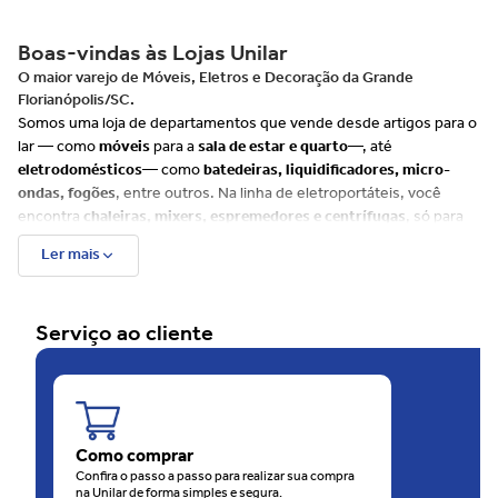
Boas-vindas às Lojas Unilar
O maior varejo de Móveis, Eletros e Decoração da Grande
Florianópolis/SC.
Somos uma loja de departamentos que vende desde artigos para o
lar — como
móveis
para a
sala de estar e quarto
—, até
eletrodomésticos
— como
batedeiras, liquidificadores, micro-
ondas, fogões
, entre outros. Na linha de eletroportáteis, você
encontra
chaleiras, mixers, espremedores e centrífugas
, só para
citar alguns exemplos.
Ler mais
Além disso, há muitos itens para
cozinha, banheiro e decoração
, e
uma ampla variedade de produtos de cuidados com
beleza e saúde
tais como
escovas de cabelo, barbeadores, depiladores
e até
Serviço ao cliente
balanças
. Já para o seu
bebê, disponibilizamos uma linha
completa
que envolve, entre outros produtos,
bebês conforto e
carrinhos
.
Além do site, as Lojas Unilar têm 4 unidades físicas na
Grande
Florianópolis
, sendo uma rede em franca expansão. São
60 anos
de consideração e carinho com o consumidor.
Como comprar
O motivo disso é que as Lojas Unilar oferecem sempre muitas
Confira o passo a passo para realizar sua compra
na Unilar de forma simples e segura.
ofertas
, em todos os
departamentos
. O melhor de tudo é que