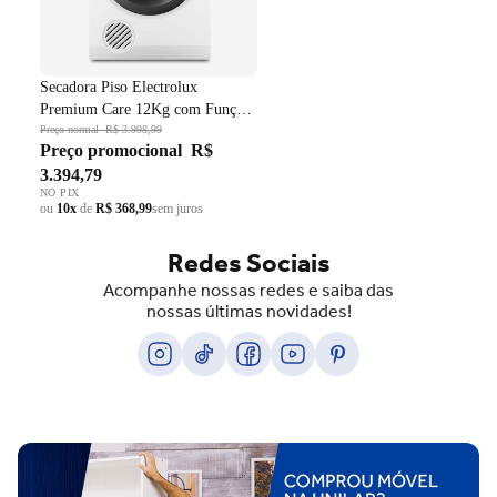
Secadora Piso Electrolux
Premium Care 12Kg com Função
AutoSense SFP12 Branco 220V
Preço normal
R$ 3.998,99
Preço promocional
R$
3.394,79
NO PIX
ou
10x
de
R$ 368,99
sem juros
Redes Sociais
Acompanhe nossas redes e saiba das
nossas últimas novidades!