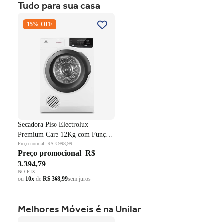
Tudo para sua casa
ou
10x
de
R$ 999,59
sem juros
Secadora Piso Electrolux
15% OFF
Premium Care 12Kg com
Função AutoSense SFP12
Branco 220V
Secadora Piso Electrolux
Premium Care 12Kg com Função
AutoSense SFP12 Branco 220V
Preço normal
R$ 3.998,99
Preço promocional
R$
3.394,79
NO PIX
ou
10x
de
R$ 368,99
sem juros
Melhores Móveis é na Unilar
Roupeiro Americano Henn