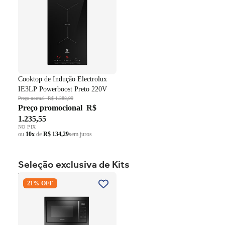
Cooktop de Indução Electrolux
IE3LP Powerboost Preto 220V
Preço normal
R$ 1.388,99
Preço promocional
R$
1.235,55
NO PIX
ou
10x
de
R$ 134,29
sem juros
Seleção exclusiva de Kits
Kit Brastemp de Embutir
21% OFF
Forno Elétrico 84 Litros
BOC84AE+Micro-ondas 32
Litros BM146AE Preto 220V