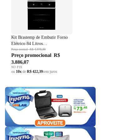
Kit Brastemp de Embutir Forno
Elétrico 84 Litros
BOC84AE+Micro-ondas 32 Litros
Preço normal
R$ 4.978,99
Preço promocional
R$
BM146AE Preto 220V
3.886,07
NO PIX
ou
10x
de
R$ 422,39
sem juros