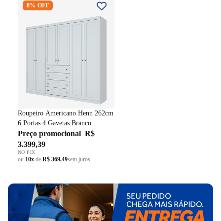
8% OFF
262cm 6 Portas 4 Gavetas
Branco
Roupeiro Americano Henn 262cm
6 Portas 4 Gavetas Branco
Preço promocional
R$
3.399,39
NO PIX
ou
10x
de
R$ 369,49
sem juros