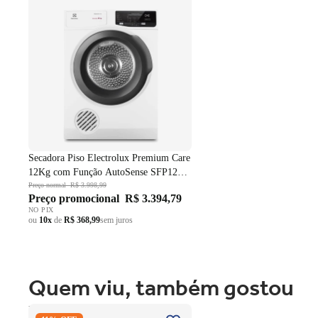
SFP12 Branco 220V
Secadora Piso Electrolux Premium Care
12Kg com Função AutoSense SFP12
Branco 220V
Preço normal
R$ 3.998,99
Preço promocional
R$ 3.394,79
NO PIX
ou
10x
de
R$ 368,99
sem juros
Quem viu, também gostou
Fogão 4 Bocas Brastemp de