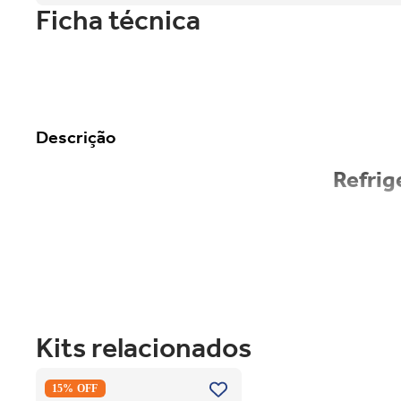
Ficha técnica
Descrição
Refrig
Kits relacionados
Secadora Piso Electrolux Premium
15% OFF
Care 12Kg com Função AutoSense