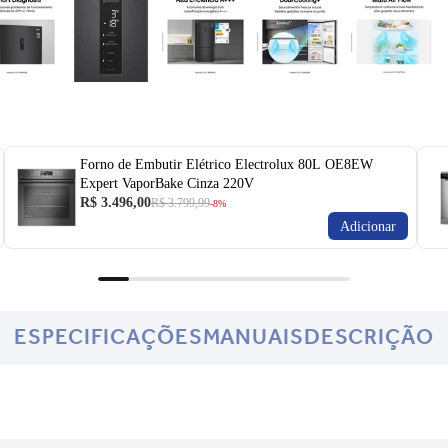
Forno de Embutir Elétrico Electrolux 80L OE8EW
Expert VaporBake Cinza 220V
R$ 3.496,00
R$ 3.799,99
-8%
Adicionar
ESPECIFICAÇÕES
MANUAIS
DESCRIÇÃO