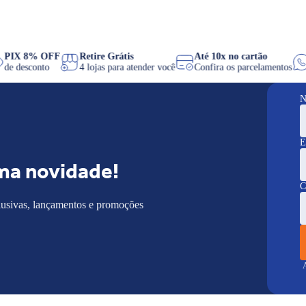
s
PIX 8% OFF
Retire Grátis
Até 10x no cartão
C
de desconto
4 lojas para atender você
Confira os parcelamento
N
E
ma novidade!
C
lusivas, lançamentos e promoções
A