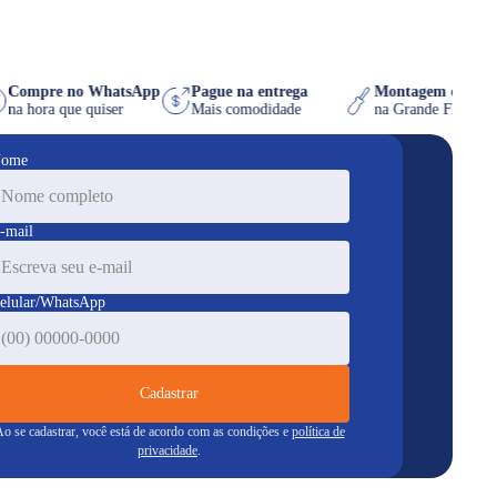
Compre no WhatsApp
Pague na entrega
Montagem de 
s
na hora que quiser
Mais comodidade
na Grande Flor
ome
-mail
elular/WhatsApp
Cadastrar
o se cadastrar, você está de acordo com as condições e
política de
privacidade
.