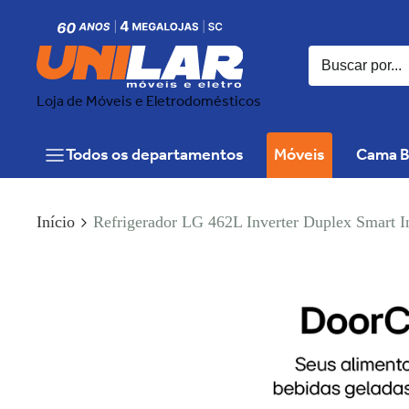
Loja de Móveis e Eletrodomésticos
Todos os departamentos
Móveis
Cama B
Início
Refrigerador LG 462L Inverter Duplex Smart I