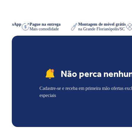
e no WhatsApp
Pague na entrega
Montagem de móvel gráti
a que quiser
Mais comodidade
na Grande Florianópolis/S
Não perca nenhu
Cadastre-se e receba em primeira mão ofertas exc
especiais