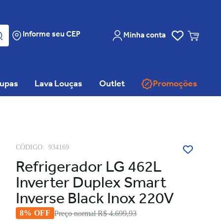
Informe seu CEP
Minha conta
oupas
Lava Louças
Outlet
Promoções
CÓDIGO:
934169
Refrigerador LG 462L
Inverter Duplex Smart
Inverse Black Inox 220V
8% OFF
Preço normal
R$ 4.699,93