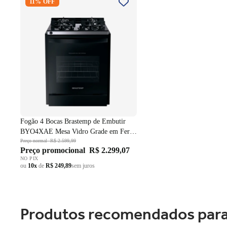
11% OFF
Embutir BYO4XAE Mesa Vidro
Grade em Ferro Fundido Dupla
Chama Preto Bivolt
Fogão 4 Bocas Brastemp de Embutir
BYO4XAE Mesa Vidro Grade em Ferro
Fundido Dupla Chama Preto Bivolt
Preço normal
R$ 2.599,99
Preço promocional
R$ 2.299,07
NO PIX
ou
10x
de
R$ 249,89
sem juros
Produtos recomendados para