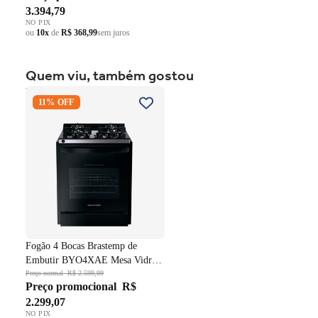
3.394,79
NO PIX
ou
10x
de
R$ 368,99
sem juros
Quem viu, também gostou
Fogão 4 Bocas Brastemp de
11% OFF
Embutir BYO4XAE Mesa
Vidro Grade em Ferro
Fundido Dupla Chama Preto
Bivolt
Fogão 4 Bocas Brastemp de
Embutir BYO4XAE Mesa Vidro
Grade em Ferro Fundido Dupla
Preço normal
R$ 2.599,99
Preço promocional
R$
Chama Preto Bivolt
2.299,07
NO PIX