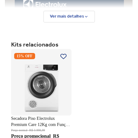
Ver mais detalhes
Kits relacionados
Secadora Piso Electrolux
15% OFF
Premium Care 12Kg com
Função AutoSense SFP12
Branco 220V
Secadora Piso Electrolux
Premium Care 12Kg com Função
AutoSense SFP12 Branco 220V
Preço normal
R$ 3.998,99
Preço promocional
R$