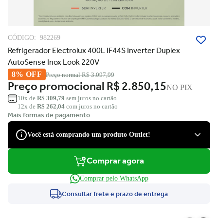
CÓDIGO:
982269
Refrigerador Electrolux 400L IF44S Inverter Duplex
AutoSense Inox Look 220V
8% OFF
Preço normal
R$ 3.097,99
Preço promocional
R$ 2.850,15
NO PIX
10x de
R$ 309,79
sem juros no cartão
12x de
R$ 262,04
com juros no cartão
Mais formas de pagamento
Você está comprando um produto Outlet!
Comprar agora
São produtos com desconto de várias marcas, que podem apresentar
pequenas avarias estéticas, como pequenos riscos e amassados, que
Comprar pelo WhatsApp
tiveram suas embalagens danificadas, ou serem apenas ponta de
estoque, não tendo nenhum dano.
Consultar frete e prazo de entrega
Você tem direito à garantia?
Claro! Você terá a garantia legal e de fábrica para defeitos de