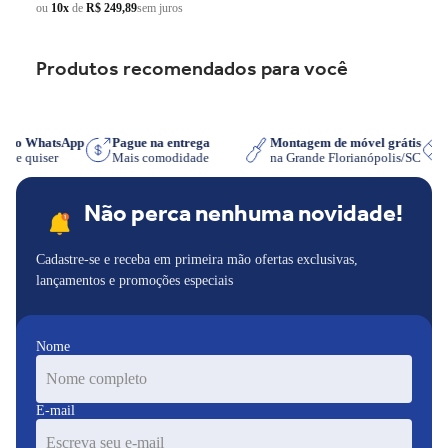
ou
10x
de
R$ 249,89
sem juros
Produtos recomendados para você
re no WhatsApp
Pague na entrega
Montagem de móvel grátis
a que quiser
Mais comodidade
na Grande Florianópolis/SC
Não perca nenhuma novidade!
Cadastre-se e receba em primeira mão ofertas exclusivas,
lançamentos e promoções especiais
Nome
E-mail