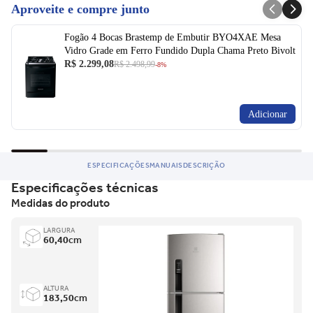
Aproveite e compre junto
fabricação.
Ficou com dúvida e não quer perder a oportunidade?
Fogão 4 Bocas Brastemp de Embutir BYO4XAE Mesa
Vidro Grade em Ferro Fundido Dupla Chama Preto Bivolt
Entre em contato para saber mais do produto.
R$ 2.299,08
R$ 2.498,99
-8%
Adicionar
ESPECIFICAÇÕES
MANUAIS
DESCRIÇÃO
Especificações técnicas
Medidas do produto
LARGURA
60,40
cm
ALTURA
183,50
cm