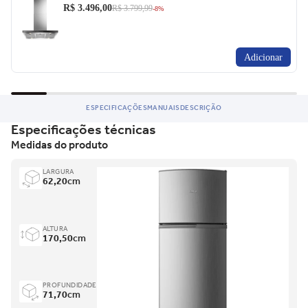
R$ 3.496,00
R$ 3.799,99
-8%
Adicionar
ESPECIFICAÇÕES
MANUAIS
DESCRIÇÃO
Especificações técnicas
Medidas do produto
LARGURA
62,20
cm
ALTURA
170,50
cm
PROFUNDIDADE
71,70
cm