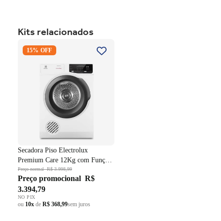
Kits relacionados
Secadora Piso Electrolux
15% OFF
Premium Care 12Kg com
Função AutoSense SFP12
Branco 220V
Secadora Piso Electrolux
Premium Care 12Kg com Função
AutoSense SFP12 Branco 220V
Preço normal
R$ 3.998,99
Preço promocional
R$
3.394,79
NO PIX
ou
10x
de
R$ 368,99
sem juros