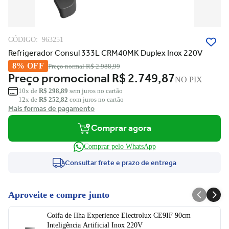
CÓDIGO:
963251
Refrigerador Consul 333L CRM40MK Duplex Inox 220V
8% OFF
Preço normal
R$ 2.988,99
Preço promocional
R$ 2.749,87
NO PIX
10x de
R$ 298,89
sem juros no cartão
12x de
R$ 252,82
com juros no cartão
Mais formas de pagamento
Comprar agora
Comprar pelo WhatsApp
Consultar frete e prazo de entrega
Aproveite e compre junto
Coifa de Ilha Experience Electrolux CE9IF 90cm
Inteligência Artificial Inox 220V