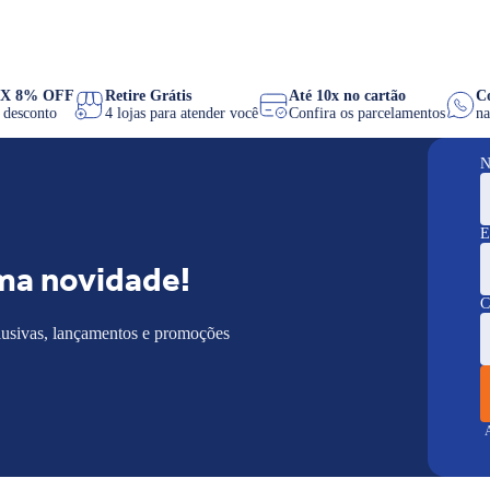
PIX 8% OFF
Retire Grátis
Até 10x no cartão
de desconto
4 lojas para atender você
Confira os parcelamentos
N
E
ma novidade!
C
lusivas, lançamentos e promoções
A