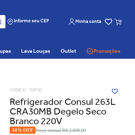
Informe seu CEP
Minha conta
oupas
Lava Louças
Outlet
Promoções
CÓDIGO:
958745
Refrigerador Consul 263L
CRA30MB Degelo Seco
Branco 220V
14% OFF
Preço normal
R$ 2.099,99