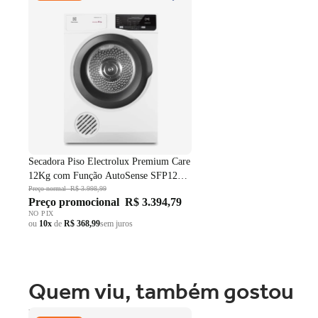
SFP12 Branco 220V
Compartimento Extra Frio: i
deal para conservar melhor f
Porta-ovos e compartimentos bem distribuídos:
até 12
Classificação de eficiência energética B e consumo
*Segundo a GFK para o período de 1/2024 até 12/2024 e avaliando os model
partir de 2026.
Secadora Piso Electrolux Premium Care
12Kg com Função AutoSense SFP12
Branco 220V
Preço normal
R$ 3.998,99
Preço promocional
R$ 3.394,79
NO PIX
ou
10x
de
R$ 368,99
sem juros
Quem viu, também gostou
Fogão 4 Bocas Brastemp de