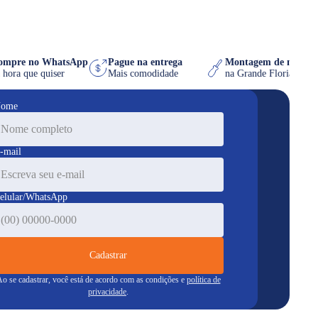
Compre no WhatsApp
Pague na entrega
Montagem de móv
na hora que quiser
Mais comodidade
na Grande Floria
ome
-mail
elular/WhatsApp
Cadastrar
o se cadastrar, você está de acordo com as condições e
política de
privacidade
.