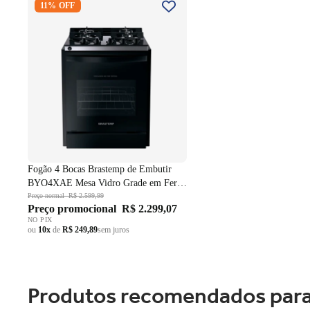
11% OFF
Embutir BYO4XAE Mesa Vidro
Grade em Ferro Fundido Dupla
Chama Preto Bivolt
Fogão 4 Bocas Brastemp de Embutir
BYO4XAE Mesa Vidro Grade em Ferro
Fundido Dupla Chama Preto Bivolt
Preço normal
R$ 2.599,99
Preço promocional
R$ 2.299,07
NO PIX
ou
10x
de
R$ 249,89
sem juros
Produtos recomendados para