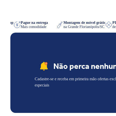
no WhatsApp
Pague na entrega
Montagem de móvel grátis
ue quiser
Mais comodidade
na Grande Florianópolis/SC
Não perca nenhu
Cadastre-se e receba em primeira mão ofertas exc
especiais