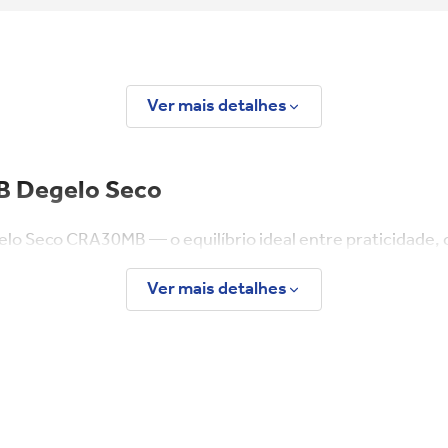
Ver mais detalhes
B Degelo Seco
elo Seco CRA30MB — o equilíbrio ideal entre praticidade
a quem busca organização e eficiência em um aparelho com
Ver mais detalhes
a, economizando até 13% de energia elétrica no ano.** C
lém das suas prateleiras removíveis, trazendo mais pratic
 quiser!
nterna com apenas um toque, evitando aquele trabalho complicado do d
és reguláveis e um prático gavetão de frutas e legumes, você organiza 