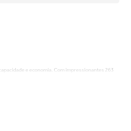
, capacidade e economia. Com impressionantes 263
pacto. A Geladeira Consul Degelo Seco é a maior do
om 263 litros de capacidade, tem o tamanho ideal
idade na limpeza e organização de itens de
egelo manual.
tudo com facilidade.