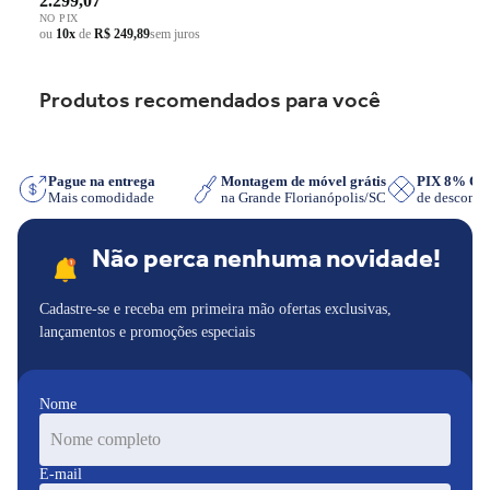
2.299,07
adequada em qualquer prateleira.
NO PIX
ou
10x
de
R$ 249,89
sem juros
Produtos recomendados para você
App
Pague na entrega
Montagem de móvel grátis
PIX 8% O
Mais comodidade
na Grande Florianópolis/SC
de descont
Não perca nenhuma novidade!
Cadastre-se e receba em primeira mão ofertas exclusivas,
lançamentos e promoções especiais
Nome
E-mail