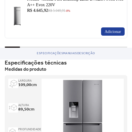
A++ Evox 220V
R$ 4.645,92
R$ 5.049,91
-8%
Adicionar
ESPECIFICAÇÕES
MANUAIS
DESCRIÇÃO
Especificações técnicas
Medidas do produto
LARGURA
109,00
cm
ALTURA
89,50
cm
PROFUNDIDADE