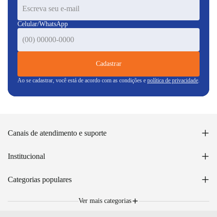
Celular/WhatsApp
Cadastrar
Ao se cadastrar, você está de acordo com as condições e
política de privacidade
.
+
Canais de atendimento e suporte
Acessar minha conta
+
Institucional
Acompanhar pedido
WhatsApp: (48) 99653-5566
Sobre nós
+
Email: sac@lojasunilar.com.br
Categorias populares
Política de entregas
Nossas lojas
Troca e devolução
Móveis
Portal de Vagas
Ver mais categorias
Cama box e colchões
Blog
Eletrodomésticos