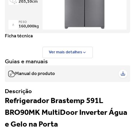
203,10
cm
PESO
160,000
kg
Ficha técnica
Ver mais detalhes
Guias e manuais
Manual do produto
Descrição
Refrigerador Brastemp 591L
BRO90MK MultiDoor Inverter Água
e Gelo na Porta