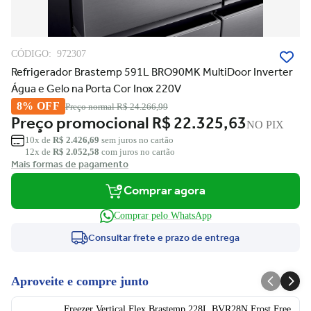
CÓDIGO:
972307
Refrigerador Brastemp 591L BRO90MK MultiDoor Inverter
Água e Gelo na Porta Cor Inox 220V
8% OFF
Preço normal
R$ 24.266,99
Preço promocional
R$ 22.325,63
NO PIX
10x de
R$ 2.426,69
sem juros no cartão
12x de
R$ 2.052,58
com juros no cartão
Mais formas de pagamento
Comprar agora
Comprar pelo WhatsApp
Consultar frete e prazo de entrega
Aproveite e compre junto
Freezer Vertical Flex Brastemp 228L BVR28N Frost Free