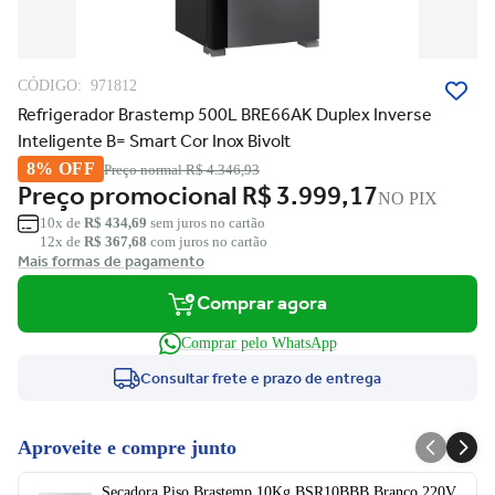
CÓDIGO:
971812
Refrigerador Brastemp 500L BRE66AK Duplex Inverse
Inteligente B= Smart Cor Inox Bivolt
8% OFF
Preço normal
R$ 4.346,93
Preço promocional
R$ 3.999,17
NO PIX
10x de
R$ 434,69
sem juros no cartão
12x de
R$ 367,68
com juros no cartão
Mais formas de pagamento
Comprar agora
Comprar pelo WhatsApp
Consultar frete e prazo de entrega
Aproveite e compre junto
Secadora Piso Brastemp 10Kg BSR10BBB Branco 220V