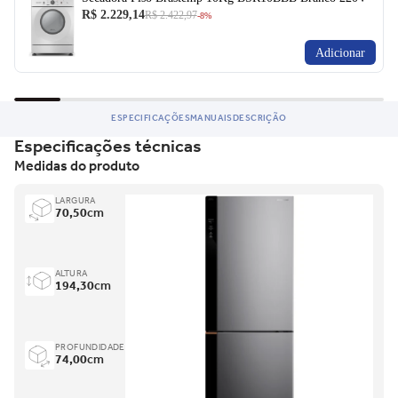
R$ 2.229,14
R$ 2.422,97
-8%
Adicionar
ESPECIFICAÇÕES
MANUAIS
DESCRIÇÃO
Especificações técnicas
Medidas do produto
LARGURA
70,50
cm
ALTURA
194,30
cm
PROFUNDIDADE
74,00
cm