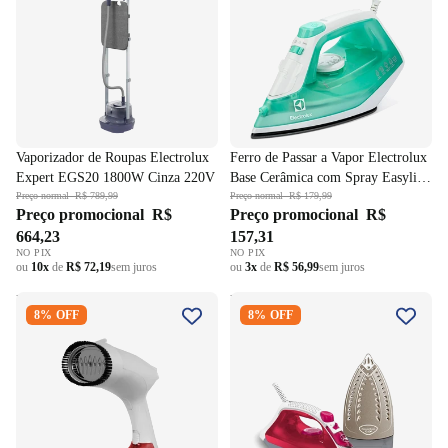
Vaporizador de Roupas Electrolux
Ferro de Passar a Vapor Electrolux
Expert EGS20 1800W Cinza 220V
Base Cerâmica com Spray Easyline
Preço normal
R$ 789,99
SIE70 220V
Preço normal
R$ 179,99
Preço promocional
R$
Preço promocional
R$
664,23
157,31
NO PIX
NO PIX
ou
10x
de
R$ 72,19
sem juros
ou
3x
de
R$ 56,99
sem juros
Passadeira Portátil Bravo
Ferro a Vapor Arno SteamGliss
8% OFF
8% OFF
Agratto a Vapor 1500W Branco
com Spray FSGC Rosa com
220V
Branco 220V