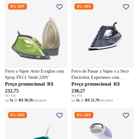
Ferro a Vapor Arno Ecogliss
Ferro de Passar a Vapor e a
8% OFF
8% OFF
com Spray FEC1 Verde 220V
Seco Electrolux Experience
com PowerVapour e Base de
Cerâmica ESI60 220V
Ferro a Vapor Arno Ecogliss com
Ferro de Passar a Vapor e a Seco
Spray FEC1 Verde 220V
Electrolux Experience com
Preço promocional
R$
PowerVapour e Base de Cerâmica
Preço promocional
R$
ESI60 220V
232,75
238,27
NO PIX
NO PIX
ou
5x
de
R$ 50,59
sem juros
ou
5x
de
R$ 51,79
sem juros
Ferro a Vapor Philips Walita
Passadeira Portátil Britânia a
8% OFF
8% OFF
Série 3000 Plus Base de
Vapor BVP02L 1100W
Cerâmica DST3030 2000W
Branco/Lilás 220V
Verde 220V