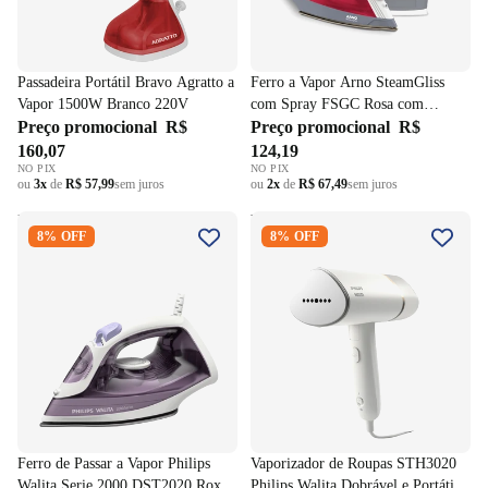
Passadeira Portátil Bravo Agratto a
Ferro a Vapor Arno SteamGliss
Vapor 1500W Branco 220V
com Spray FSGC Rosa com
Preço promocional
R$
Branco 220V
Preço promocional
R$
160,07
124,19
NO PIX
NO PIX
ou
3x
de
R$ 57,99
sem juros
ou
2x
de
R$ 67,49
sem juros
Ferro de Passar a Vapor Philips
Vaporizador de Roupas
8% OFF
8% OFF
Walita Serie 2000 DST2020
STH3020 Philips Walita
Roxo 220V
Dobrável e Portátil 220V
Ferro de Passar a Vapor Philips
Vaporizador de Roupas STH3020
Walita Serie 2000 DST2020 Roxo
Philips Walita Dobrável e Portátil