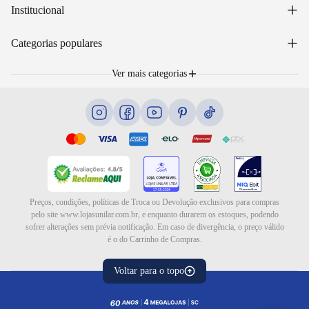
Acessar minha conta
+
Institucional
Acompanhar pedido
WhatsApp: (48) 99653-5566
Sobre nós
+
Email: sac@lojasunilar.com.br
Categorias populares
Política de entregas
Nossas lojas
Troca e devolução
Móveis
Portal de Vagas
Ver mais categorias
Cama box e colchões
Blog
Eletrodomésticos
Eletroportáteis
Ar e ventilação
Preços, condições, políticas de Troca ou Devolução exclusivos para compras
pelo site www.lojasunilar.com.br, e enquanto durarem os estoques, podendo
sofrer alterações sem prévia notificação. Em caso de divergência, o preço válido
é o do Carrinho de Compras.
Voltar para o topo