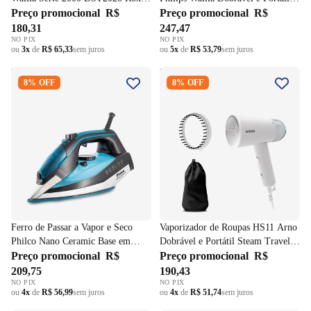
220V
Preço promocional
R$
220V
Preço promocional
R$
180,31
247,47
NO PIX
NO PIX
ou
3x
de
R$ 65,33
sem juros
ou
5x
de
R$ 53,79
sem juros
Ferro de Passar a Vapor e Seco
Vaporizador de Roupas HS11
8% OFF
8% OFF
Philco Nano Ceramic Base em
Arno Dobrável e Portátil Steam
Cerâmica Azul 220V
Travel 220V
Ferro de Passar a Vapor e Seco
Vaporizador de Roupas HS11 Arno
Philco Nano Ceramic Base em
Dobrável e Portátil Steam Travel
Cerâmica Azul 220V
Preço promocional
R$
220V
Preço promocional
R$
209,75
190,43
NO PIX
NO PIX
ou
4x
de
R$ 56,99
sem juros
ou
4x
de
R$ 51,74
sem juros