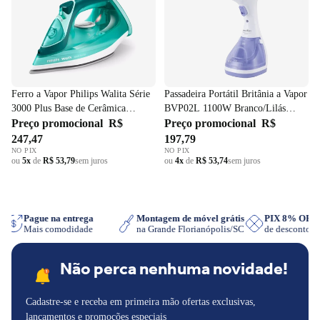
Ferro a Vapor Philips Walita Série
Passadeira Portátil Britânia a Vapor
3000 Plus Base de Cerâmica
BVP02L 1100W Branco/Lilás
DST3030 2000W Verde 220V
Preço promocional
R$
220V
Preço promocional
R$
247,47
197,79
NO PIX
NO PIX
ou
5x
de
R$ 53,79
sem juros
ou
4x
de
R$ 53,74
sem juros
pp
Pague na entrega
Montagem de móvel grátis
PIX 8% OF
Mais comodidade
na Grande Florianópolis/SC
de desconto
Não perca nenhuma novidade!
Cadastre-se e receba em primeira mão ofertas exclusivas,
lançamentos e promoções especiais