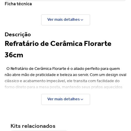
Ficha técnica
Ver mais detalhes
Descrição
Refratário de Cerâmica Florarte
36cm
O Refratário de Cerâmica Florarte é o aliado perfeito para quem
não abre mão de praticidade e beleza ao servir. Com um design oval
clássico e acabamento impecável, ele transita com facilidade do
forno direto para a mesa posta, mantendo seus pratos aquecidos
por mais tempo e garantindo uma apresentação profissional para
Ver mais detalhes
suas receitas.
Qualidade e Durabilidade
Feito em cerâmica de alta resistência, este refratário de 36cm
Kits relacionados
possui capacidade de 2,05 litros, sendo ideal para assados,