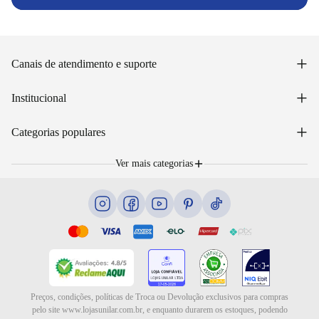
+
Canais de atendimento e suporte
Acessar minha conta
+
Institucional
Acompanhar pedido
WhatsApp: (48) 99653-5566
Sobre nós
+
Email: sac@lojasunilar.com.br
Categorias populares
Política de entregas
Nossas lojas
Troca e devolução
Móveis
Portal de Vagas
Ver mais categorias
Cama box e colchões
Blog
Eletrodomésticos
Eletroportáteis
Ar e ventilação
Preços, condições, políticas de Troca ou Devolução exclusivos para compras
pelo site www.lojasunilar.com.br, e enquanto durarem os estoques, podendo