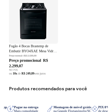
Vidro Grade em Ferro
Fundido Dupla Chama Preto
Bivolt
Fogão 4 Bocas Brastemp de
Embutir BYO4XAE Mesa Vidro
Grade em Ferro Fundido Dupla
Preço normal
R$ 2.599,99
Preço promocional
R$
Chama Preto Bivolt
2.299,07
NO PIX
ou
10x
de
R$ 249,89
sem juros
Produtos recomendados para você
atsApp
Pague na entrega
Montagem de móvel grátis
PIX 8%
er
Mais comodidade
na Grande Florianópolis/SC
de desco