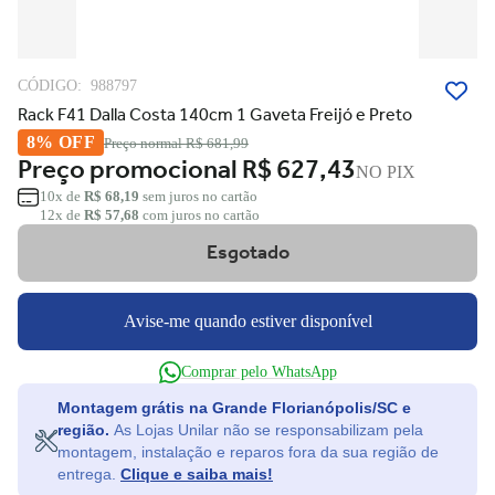
CÓDIGO:
988797
Rack F41 Dalla Costa 140cm 1 Gaveta Freijó e Preto
8% OFF
Preço normal
R$ 681,99
Preço promocional
R$ 627,43
NO PIX
10x de
R$ 68,19
sem juros no cartão
12x de
R$ 57,68
com juros no cartão
Esgotado
Avise-me quando estiver disponível
Comprar pelo WhatsApp
Montagem grátis na Grande Florianópolis/SC e
região.
As Lojas Unilar não se responsabilizam pela
montagem, instalação e reparos fora da sua região de
entrega.
Clique e saiba mais!