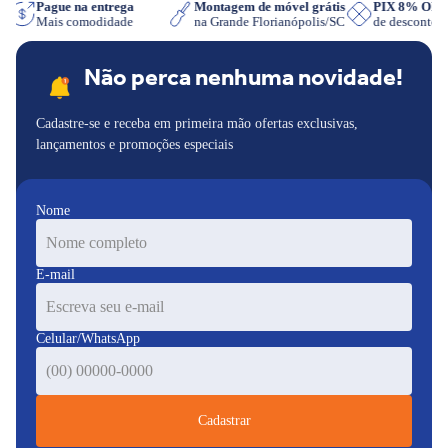
App
Pague na entrega
Montagem de móvel grátis
PIX 8% OF
Mais comodidade
na Grande Florianópolis/SC
de desconto
Não perca nenhuma novidade!
Cadastre-se e receba em primeira mão ofertas exclusivas,
lançamentos e promoções especiais
Nome
E-mail
Celular/WhatsApp
Cadastrar