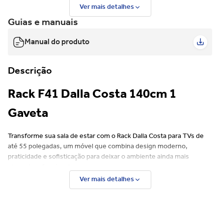
Ver mais detalhes
Guias e manuais
Manual do produto
Descrição
Rack F41 Dalla Costa 140cm 1
Gaveta
Transforme sua sala de estar com o Rack Dalla Costa para TVs de
até 55 polegadas, um móvel que combina design moderno,
praticidade e sofisticação para deixar o ambiente ainda mais
elegante e funcional.
Ver mais detalhes
Características:
Com visual contemporâneo, o rack traz personalidade e
sofisticação para a decoração da sala, harmonizando