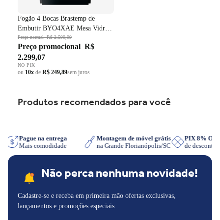
Fogão 4 Bocas Brastemp de
Embutir BYO4XAE Mesa Vidro
Grade em Ferro Fundido Dupla
Preço normal
R$ 2.599,99
Preço promocional
R$
Chama Preto Bivolt
2.299,07
NO PIX
ou
10x
de
R$ 249,89
sem juros
Produtos recomendados para você
App
Pague na entrega
Montagem de móvel grátis
PIX 8% O
Mais comodidade
na Grande Florianópolis/SC
de descont
Não perca nenhuma novidade!
Cadastre-se e receba em primeira mão ofertas exclusivas,
lançamentos e promoções especiais