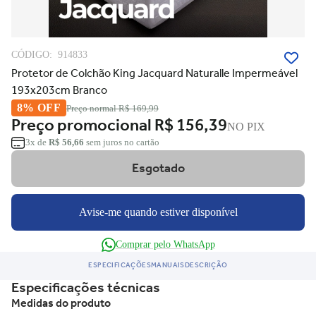
CÓDIGO:
914833
Protetor de Colchão King Jacquard Naturalle Impermeável
193x203cm Branco
8% OFF
Preço normal
R$ 169,99
Preço promocional
R$ 156,39
NO PIX
3x de
R$ 56,66
sem juros no cartão
Esgotado
Avise-me quando estiver disponível
Comprar pelo WhatsApp
ESPECIFICAÇÕES
MANUAIS
DESCRIÇÃO
Especificações técnicas
Medidas do produto