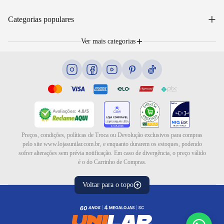
WhatsApp: (48) 99653-5566
Sobre nós
+
Email: sac@lojasunilar.com.br
Categorias populares
Política de entregas
Nossas lojas
Troca e devolução
Móveis
Portal de Vagas
Ver mais categorias
Cama box e colchões
Blog
Eletrodomésticos
Eletroportáteis
Ar e ventilação
Preços, condições, políticas de Troca ou Devolução exclusivos para compras
pelo site www.lojasunilar.com.br, e enquanto durarem os estoques, podendo
sofrer alterações sem prévia notificação. Em caso de divergência, o preço válido
é o do Carrinho de Compras.
Voltar para o topo