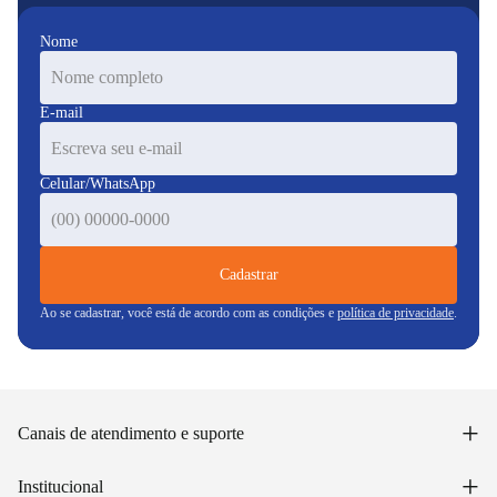
Nome
E-mail
Celular/WhatsApp
Cadastrar
Ao se cadastrar, você está de acordo com as condições e
política de privacidade
.
+
Canais de atendimento e suporte
Acessar minha conta
+
Institucional
Acompanhar pedido