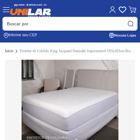
Nossas Lojas
Informe seu CEP
Início
Protetor de Colchão King Jacquard Naturalle Impermeável 193x203cm Branco