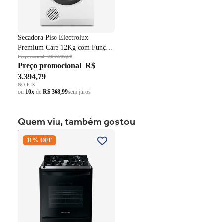
com segurança e receba no conforto da sua casa. Aproveite
nossos descontos e frete facilitado.
Secadora Piso Electrolux
Premium Care 12Kg com Função
AutoSense SFP12 Branco 220V
Preço normal
R$ 3.998,99
Preço promocional
R$
3.394,79
NO PIX
ou
10x
de
R$ 368,99
sem juros
Quem viu, também gostou
Fogão 4 Bocas Brastemp de
11% OFF
Embutir BYO4XAE Mesa
Vidro Grade em Ferro
Fundido Dupla Chama Preto
Bivolt