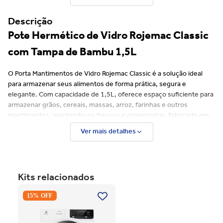
Descrição
Pote Hermético de Vidro Rojemac Classic
com Tampa de Bambu 1,5L
O Porta Mantimentos de Vidro Rojemac Classic é a solução ideal
para armazenar seus alimentos de forma prática, segura e
elegante. Com capacidade de 1,5L, oferece espaço suficiente para
armazenar grãos, cereais, massas, arroz, farinhas e outros
mantimentos, mantendo-os frescos e organizados. Fabricado em
vidro de alta qualidade, é resistente e transparente, permitindo
Ver mais detalhes
fácil visualização do conteúdo.
Sua tampa de bambu não apenas proporciona um toque natural e
Kits relacionados
sofisticado ao design, mas também garante vedação perfeita,
Secadora Piso Electrolux
ajudando a preservar a frescura e a qualidade dos alimentos por
15% OFF
Premium Care 12Kg com
mais tempo. O sistema de fechamento é seguro e eficiente,
Função AutoSense SFP12
mantendo a integridade dos mantimentos e protegendo-os contra
Branco 220V