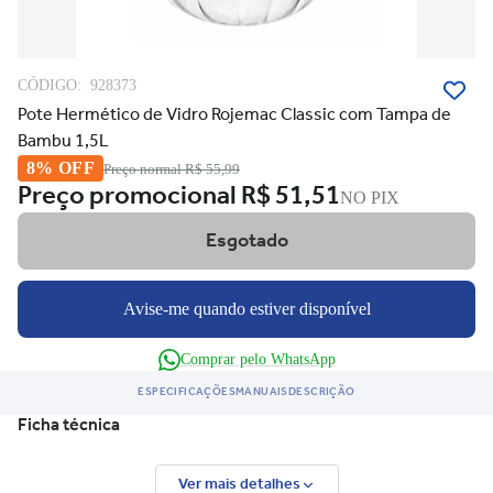
CÓDIGO:
928373
Pote Hermético de Vidro Rojemac Classic com Tampa de
Bambu 1,5L
8% OFF
Preço normal
R$ 55,99
Preço promocional
R$ 51,51
NO PIX
Esgotado
Avise-me quando estiver disponível
Comprar pelo WhatsApp
ESPECIFICAÇÕES
MANUAIS
DESCRIÇÃO
Ficha técnica
Ver mais detalhes