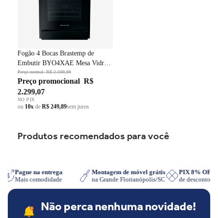
Fogão 4 Bocas Brastemp de
Embutir BYO4XAE Mesa Vidro
Grade em Ferro Fundido Dupla
Preço normal
R$ 2.599,99
Preço promocional
R$
Chama Preto Bivolt
2.299,07
NO PIX
ou
10x
de
R$ 249,89
sem juros
Produtos recomendados para você
pp
Pague na entrega
Montagem de móvel grátis
PIX 8% OFF
Mais comodidade
na Grande Florianópolis/SC
de desconto
Não perca nenhuma novidade!