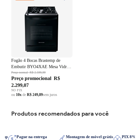
Vidro Grade em Ferro
Fundido Dupla Chama Preto
Bivolt
Fogão 4 Bocas Brastemp de
Embutir BYO4XAE Mesa Vidro
Grade em Ferro Fundido Dupla
Preço normal
R$ 2.599,99
Preço promocional
R$
Chama Preto Bivolt
2.299,07
NO PIX
ou
10x
de
R$ 249,89
sem juros
Produtos recomendados para você
tsApp
Pague na entrega
Montagem de móvel grátis
PIX 8%