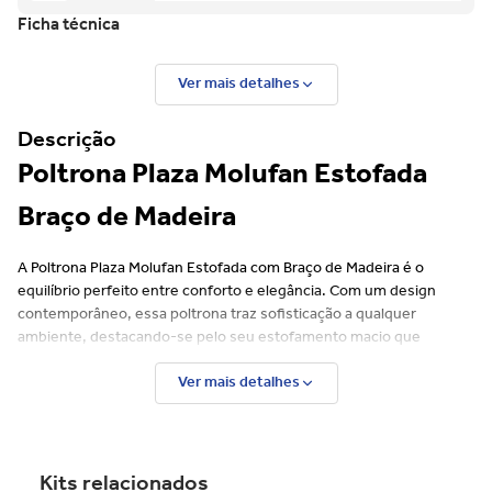
Ficha técnica
Ver mais detalhes
Descrição
Poltrona Plaza Molufan Estofada
Braço de Madeira
A Poltrona Plaza Molufan Estofada com Braço de Madeira é o
equilíbrio perfeito entre conforto e elegância. Com um design
contemporâneo, essa poltrona traz sofisticação a qualquer
ambiente, destacando-se pelo seu estofamento macio que
proporciona máximo conforto para momentos de relaxamento. Os
Ver mais detalhes
braços em madeira adicionam um toque de requinte e durabilidade,
combinando o aspecto natural com a modernidade do estofado.
Ideal para salas de estar, escritórios ou até quartos, a Poltrona Plaza
Molufan não é apenas um item funcional, mas também uma peça
decorativa que eleva o estilo do espaço.
Kits relacionados