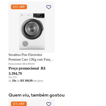
Secadora Piso Electrolux
15% OFF
Premium Care 12Kg com
Função AutoSense SFP12
Branco 220V
Secadora Piso Electrolux
Premium Care 12Kg com Função
AutoSense SFP12 Branco 220V
Preço normal
R$ 3.998,99
Preço promocional
R$
3.394,79
NO PIX
ou
10x
de
R$ 368,99
sem juros
Quem viu, também gostou
Fogão 4 Bocas Brastemp de
11% OFF
Embutir BYO4XAE Mesa