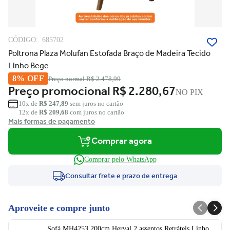
CÓDIGO:
685702
Poltrona Plaza Molufan Estofada Braço de Madeira Tecido
Linho Bege
8% OFF
Preço normal
R$ 2.478,99
Preço promocional
R$ 2.280,67
NO PIX
10x de
R$ 247,89
sem juros no cartão
12x de
R$ 209,68
com juros no cartão
Mais formas de pagamento
Comprar agora
Comprar pelo WhatsApp
Consultar frete e prazo de entrega
Aproveite e compre junto
Sofá MH4253 200cm Herval 2 assentos Retráteis Linho