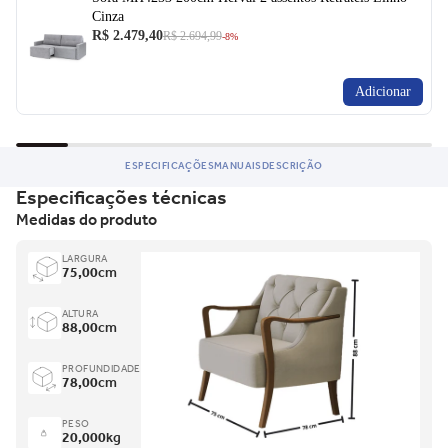
Cinza
R$ 2.479,40
R$ 2.694,99
-8%
Adicionar
ESPECIFICAÇÕES
MANUAIS
DESCRIÇÃO
Especificações técnicas
Medidas do produto
LARGURA
75,00
cm
ALTURA
88,00
cm
PROFUNDIDADE
78,00
cm
PESO
20,000
kg