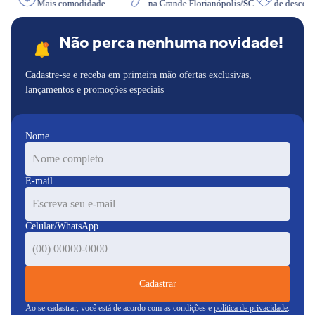
er
Mais comodidade
na Grande Florianópolis/SC
de desco
Não perca nenhuma novidade!
Cadastre-se e receba em primeira mão ofertas exclusivas,
lançamentos e promoções especiais
Nome
E-mail
Celular/WhatsApp
Cadastrar
Ao se cadastrar, você está de acordo com as condições e
política de privacidade
.