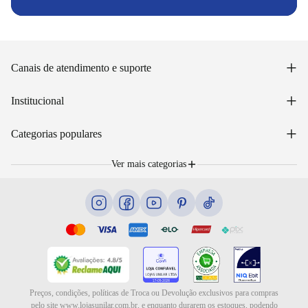
+
Canais de atendimento e suporte
Acessar minha conta
+
Institucional
Acompanhar pedido
WhatsApp: (48) 99653-5566
Sobre nós
+
Email: sac@lojasunilar.com.br
Categorias populares
Política de entregas
Nossas lojas
Troca e devolução
Móveis
Portal de Vagas
Ver mais categorias
Cama box e colchões
Blog
Eletrodomésticos
Eletroportáteis
Ar e ventilação
Preços, condições, políticas de Troca ou Devolução exclusivos para compras
pelo site www.lojasunilar.com.br, e enquanto durarem os estoques, podendo