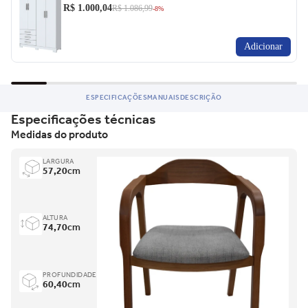
R$ 1.000,04
R$ 1.086,99
-8%
Adicionar
ESPECIFICAÇÕES
MANUAIS
DESCRIÇÃO
Especificações técnicas
Medidas do produto
LARGURA
57,20
cm
ALTURA
74,70
cm
PROFUNDIDADE
60,40
cm