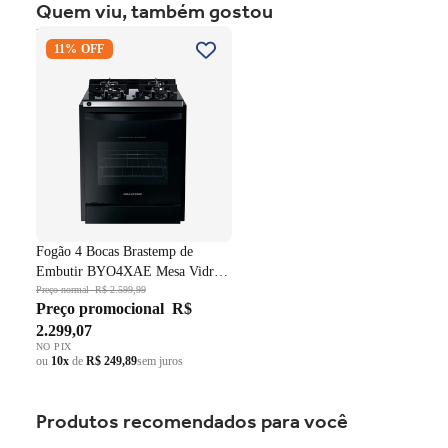
Quem viu, também gostou
Fogão 4 Bocas Brastemp de
11% OFF
Embutir BYO4XAE Mesa
Vidro Grade em Ferro
Fundido Dupla Chama Preto
Bivolt
Fogão 4 Bocas Brastemp de
Embutir BYO4XAE Mesa Vidro
Grade em Ferro Fundido Dupla
Preço normal
R$ 2.599,99
Preço promocional
R$
Chama Preto Bivolt
2.299,07
NO PIX
ou
10x
de
R$ 249,89
sem juros
Produtos recomendados para você