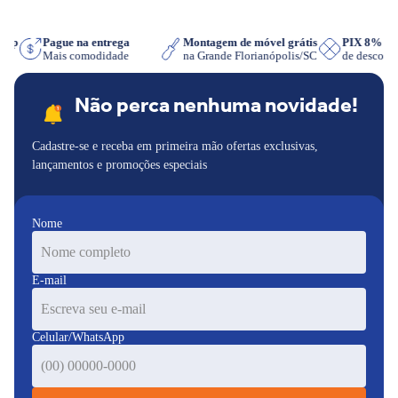
sApp
Pague na entrega
Montagem de móvel grátis
PIX 8% 
r
Mais comodidade
na Grande Florianópolis/SC
de descon
Não perca nenhuma novidade!
Cadastre-se e receba em primeira mão ofertas exclusivas,
lançamentos e promoções especiais
Nome
E-mail
Celular/WhatsApp