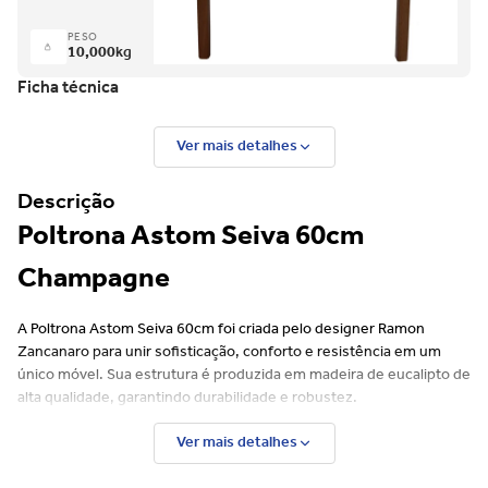
PESO
10,000
kg
Ficha técnica
Ver mais detalhes
Descrição
Poltrona Astom Seiva 60cm
Champagne
A Poltrona Astom Seiva 60cm foi criada pelo designer Ramon
Zancanaro para unir sofisticação, conforto e resistência em um
único móvel. Sua estrutura é produzida em madeira de eucalipto de
alta qualidade, garantindo durabilidade e robustez.
O assento anatômico, com espuma de excelente densidade,
Ver mais detalhes
proporciona comodidade mesmo em longos períodos de uso. Já o
encosto em madeira maciça confere estilo e firmeza, valorizando