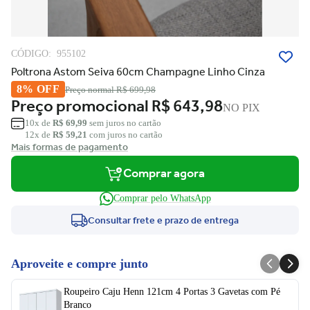
CÓDIGO:
955102
Poltrona Astom Seiva 60cm Champagne Linho Cinza
8% OFF
Preço normal
R$ 699,98
Preço promocional
R$ 643,98
NO PIX
10x de
R$ 69,99
sem juros no cartão
12x de
R$ 59,21
com juros no cartão
Mais formas de pagamento
Comprar agora
Comprar pelo WhatsApp
Consultar frete e prazo de entrega
Aproveite e compre junto
Roupeiro Caju Henn 121cm 4 Portas 3 Gavetas com Pé
Branco