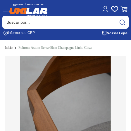
Nossas Lojas
Informe seu CEP
Início
Poltrona Astom Seiva 60cm Champagne Linho Cinza