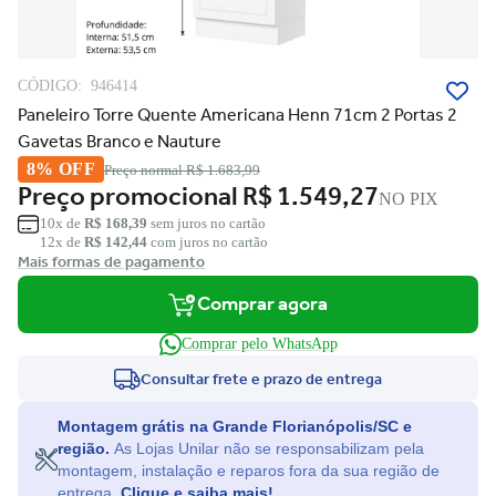
CÓDIGO:
946414
Paneleiro Torre Quente Americana Henn 71cm 2 Portas 2
Gavetas Branco e Nauture
8% OFF
Preço normal
R$ 1.683,99
Preço promocional
R$ 1.549,27
NO PIX
10x de
R$ 168,39
sem juros no cartão
12x de
R$ 142,44
com juros no cartão
Mais formas de pagamento
Comprar agora
Comprar pelo WhatsApp
Consultar frete e prazo de entrega
Montagem grátis na Grande Florianópolis/SC e
região.
As Lojas Unilar não se responsabilizam pela
montagem, instalação e reparos fora da sua região de
entrega.
Clique e saiba mais!