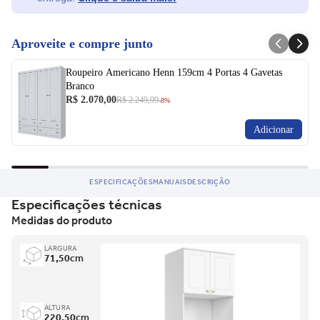
Aproveite e compre junto
Roupeiro Americano Henn 159cm 4 Portas 4 Gavetas
Branco
R$ 2.070,00
R$ 2.249,99
-8%
Adicionar
ESPECIFICAÇÕES
MANUAIS
DESCRIÇÃO
Especificações técnicas
Medidas do produto
LARGURA
71,50
cm
ALTURA
220,50
cm