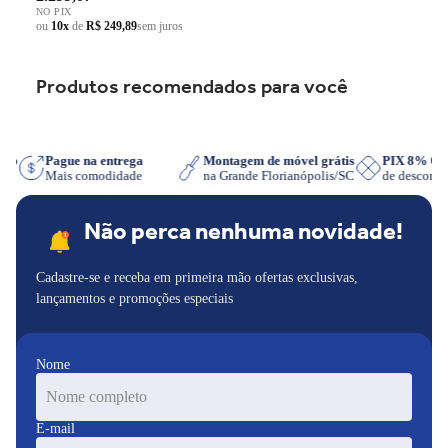
NO PIX
ou
10x
de
R$ 249,89
sem juros
Produtos recomendados para você
sApp
Pague na entrega
Montagem de móvel grátis
PIX 8% O
Mais comodidade
na Grande Florianópolis/SC
de descont
Não perca nenhuma novidade!
Cadastre-se e receba em primeira mão ofertas exclusivas,
lançamentos e promoções especiais
Nome
E-mail