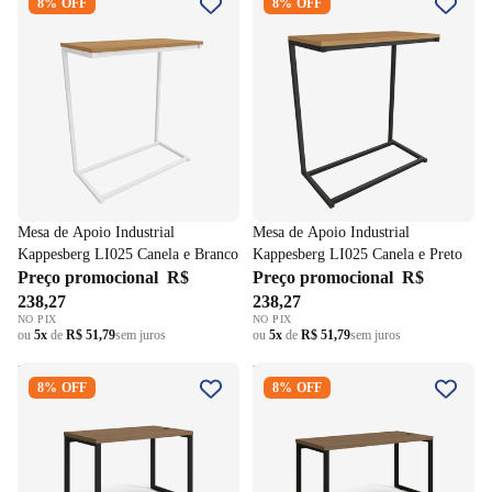
8% OFF
8% OFF
Kappesberg LI025 Canela e
Kappesberg LI025 Canela e
Branco
Preto
Mesa de Apoio Industrial
Mesa de Apoio Industrial
Kappesberg LI025 Canela e Branco
Kappesberg LI025 Canela e Preto
Preço promocional
R$
Preço promocional
R$
238,27
238,27
NO PIX
NO PIX
ou
5x
de
R$ 51,79
sem juros
ou
5x
de
R$ 51,79
sem juros
Escrivaninha Industrial
Mesa do Diretor Industrial
8% OFF
8% OFF
Kappesberg F120 120cm
Kappesberg F150 150cm
Munique
Munique